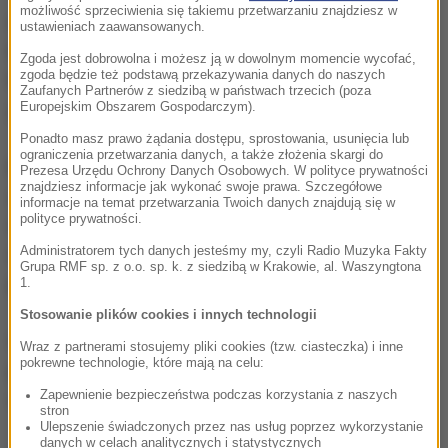
możliwość sprzeciwienia się takiemu przetwarzaniu znajdziesz w
mocne wsparcie premiera", a "dziewięciomiesięczna
ustawieniach zaawansowanych.
kampania i walka o przywództwo nie jest pożądana".
Zgoda jest dobrowolna i możesz ją w dowolnym momencie wycofać,
zgoda będzie też podstawą przekazywania danych do naszych
Polityk przekazała najlepsze życzenia Theresie May,
Zaufanych Partnerów z siedzibą w państwach trzecich (poza
jedynej pozostałej kandydatce.
Europejskim Obszarem Gospodarczym).
Ponadto masz prawo żądania dostępu, sprostowania, usunięcia lub
ograniczenia przetwarzania danych, a także złożenia skargi do
May, która w kampanii referendalnej opowiedziała się
Prezesa Urzędu Ochrony Danych Osobowych. W polityce prywatności
znajdziesz informacje jak wykonać swoje prawa. Szczegółowe
za dalszym członkostwem kraju w Unii Europejskiej,
informacje na temat przetwarzania Twoich danych znajdują się w
polityce prywatności.
dziś rano zapowiedziała, że zamierza uszanować
Administratorem tych danych jesteśmy my, czyli Radio Muzyka Fakty
decyzję wyborców i "za jej rządów na stanowisku
Grupa RMF sp. z o.o. sp. k. z siedzibą w Krakowie, al. Waszyngtona
premiera Wielka Brytania wyjdzie ze Wspólnoty".
1.
Stosowanie plików cookies i innych technologii
Szefowa MSW odmówiła też gwarantowania prawa
Wraz z partnerami stosujemy pliki cookies (tzw. ciasteczka) i inne
pokrewne technologie, które mają na celu:
pobytu obywatelom państw członkowskich UE, którzy
Zapewnienie bezpieczeństwa podczas korzystania z naszych
obecnie mieszkają w Wielkiej Brytanii.
stron
Ulepszenie świadczonych przez nas usług poprzez wykorzystanie
danych w celach analitycznych i statystycznych