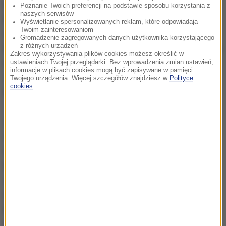
Pozostali kandydaci, w tym minister sprawiedliwości
Poznanie Twoich preferencji na podstawie sposobu korzystania z
naszych serwisów
Michael Gove, odpadli na wcześniejszych etapach
Wyświetlanie spersonalizowanych reklam, które odpowiadają
Twoim zainteresowaniom
wewnętrznego głosowania w klubie parlamentarnym
Gromadzenie zagregowanych danych użytkownika korzystającego
z różnych urządzeń
Partii Konserwatywnej, tzw. komitecie 1922. Krótko po
Zakres wykorzystywania plików cookies możesz określić w
rezygnacji Leadsom Gove podkreślił, że nie zamierza
ustawieniach Twojej przeglądarki. Bez wprowadzenia zmian ustawień,
informacje w plikach cookies mogą być zapisywane w pamięci
starać się o powrót do wyścigu i życzy powodzenia
Twojego urządzenia. Więcej szczegółów znajdziesz w
Polityce
cookies
.
May.
Zgodnie z przewidzianą wcześniej procedurą
ostateczny wybór między May a Leadsom miał
należeć do ok. 150 tys. członków Partii
Konserwatywnej, a nowa premier miała objąć
stanowisko 9 września. Jednak po wycofaniu się
Leadsom z rywalizacji, May pozostała jedyną
kandydatką w wewnętrznych wyborach lidera Partii
Konserwatywnej, co znacząco przyspieszy