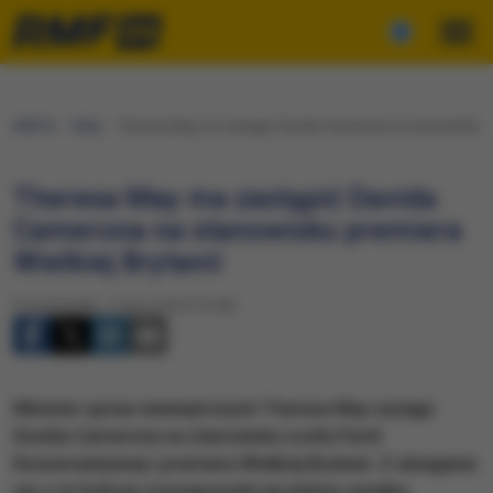
RMF24
Fakty
Theresa May ma zastąpić Davida Camerona na stanowisku pre
Theresa May ma zastąpić Davida
Camerona na stanowisku premiera
Wielkiej Brytanii
Poniedziałek, 11 lipca 2016 (14:49)
Minister spraw wewnętrznych Theresa May zastąpi
Davida Camerona na stanowisku szefa Partii
Konserwatywnej i premiera Wielkiej Brytanii. Z ubiegania
się o te funkcje zrezygnowała jej jedyna rywalka,