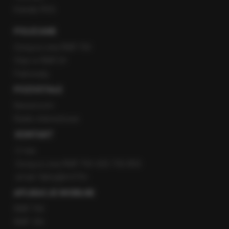
Kanały RSS
POLECANE
Gorąca Linia RMF FM
Staż w RMF24
Patronaty
POZOSTAŁE
Newsroom
Radio internetowe
KONTAKT
O nas
Gorąca Linia RMF FM: 600 700 800
email: fakty@rmf.fm
APLIKACJE MOBILNE
RMF FM
RMF ON