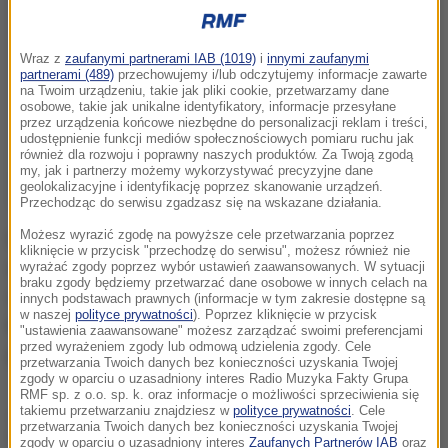
Wraz z
zaufanymi partnerami IAB (1019)
i
innymi zaufanymi
partnerami (489)
przechowujemy i/lub odczytujemy informacje zawarte
na Twoim urządzeniu, takie jak pliki cookie, przetwarzamy dane
osobowe, takie jak unikalne identyfikatory, informacje przesyłane
przez urządzenia końcowe niezbędne do personalizacji reklam i treści,
udostępnienie funkcji mediów społecznościowych pomiaru ruchu jak
również dla rozwoju i poprawny naszych produktów. Za Twoją zgodą
my, jak i partnerzy możemy wykorzystywać precyzyjne dane
geolokalizacyjne i identyfikację poprzez skanowanie urządzeń.
Przechodząc do serwisu zgadzasz się na wskazane działania.
Możesz wyrazić zgodę na powyższe cele przetwarzania poprzez
Leadsom, która w ostatniej rundzie głosowania
kliknięcie w przycisk "przechodzę do serwisu", możesz również nie
uzyskała poparcie 84 posłów Partii Konserwatywnej,
wyrażać zgody poprzez wybór ustawień zaawansowanych. W sytuacji
braku zgody będziemy przetwarzać dane osobowe w innych celach na
czyli 25 proc. klubu parlamentarnego, podkreśliła w
innych podstawach prawnych (informacje w tym zakresie dostępne są
w naszej
polityce prywatności
). Poprzez kliknięcie w przycisk
krótkim oświadczeniu, że nie ma wystarczającego
"ustawienia zaawansowane" możesz zarządzać swoimi preferencjami
przed wyrażeniem zgody lub odmową udzielenia zgody. Cele
poparcia, aby "poprowadzić silny i stabilny rząd".
przetwarzania Twoich danych bez konieczności uzyskania Twojej
zgody w oparciu o uzasadniony interes Radio Muzyka Fakty Grupa
RMF sp. z o.o. sp. k. oraz informacje o możliwości sprzeciwienia się
Jak zaznaczyła, w interesie kraju jest
takiemu przetwarzaniu znajdziesz w
polityce prywatności
. Cele
przetwarzania Twoich danych bez konieczności uzyskania Twojej
"natychmiastowe powołanie silnego i mającego
zgody w oparciu o uzasadniony interes
Zaufanych Partnerów IAB
oraz