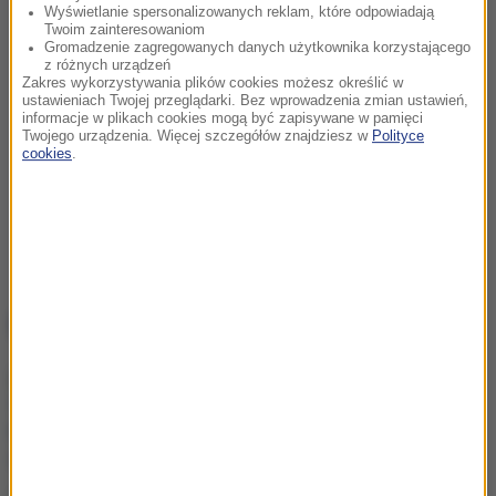
Wyświetlanie spersonalizowanych reklam, które odpowiadają
Twoim zainteresowaniom
Gromadzenie zagregowanych danych użytkownika korzystającego
z różnych urządzeń
Zakres wykorzystywania plików cookies możesz określić w
ustawieniach Twojej przeglądarki. Bez wprowadzenia zmian ustawień,
informacje w plikach cookies mogą być zapisywane w pamięci
Twojego urządzenia. Więcej szczegółów znajdziesz w
Polityce
cookies
.
NAJWAŻNIEJSZE FAKTY
Polacy ocenili współpracę
Tuska i Nawrockiego.
Ponad połowa mówi o
zagrożeniu