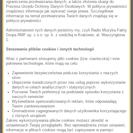
ograniczenia przetwarzania danych, a także złożenia skargi do
Prezesa Urzędu Ochrony Danych Osobowych. W polityce prywatności
źródło: Cover Video
znajdziesz informacje jak wykonać swoje prawa. Szczegółowe
informacje na temat przetwarzania Twoich danych znajdują się w
polityce prywatności.
Administratorem tych danych jesteśmy my, czyli Radio Muzyka Fakty
Źródło:
Grupa RMF sp. z o.o. sp. k. z siedzibą w Krakowie, al. Waszyngtona
1.
Stosowanie plików cookies i innych technologii
NAJWAŻNIEJSZE FAKTY
Wraz z partnerami stosujemy pliki cookies (tzw. ciasteczka) i inne
pokrewne technologie, które mają na celu:
Nocne serenady pod
hotelem Anglików. Tuchel
Zapewnienie bezpieczeństwa podczas korzystania z naszych
stron
nawet nie był zaskoczony
Ulepszenie świadczonych przez nas usług poprzez wykorzystanie
danych w celach analitycznych i statystycznych
Poznanie Twoich preferencji na podstawie sposobu korzystania z
Pędził hulajnogą
naszych serwisów
elektryczną 70 km/h. Tak
Wyświetlanie spersonalizowanych reklam, które odpowiadają
się tłumaczył
Twoim zainteresowaniom
Gromadzenie zagregowanych danych użytkownika korzystającego
z różnych urządzeń
Piorun uszkodził słynną
Zakres wykorzystywania plików cookies możesz określić w
fontannę. Jest nagranie
ustawieniach Twojej przeglądarki. Bez wprowadzenia zmian ustawień,
informacje w plikach cookies mogą być zapisywane w pamięci