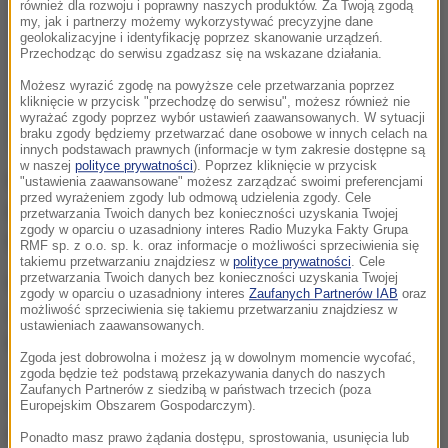
również dla rozwoju i poprawny naszych produktów. Za Twoją zgodą
my, jak i partnerzy możemy wykorzystywać precyzyjne dane
geolokalizacyjne i identyfikację poprzez skanowanie urządzeń.
Przechodząc do serwisu zgadzasz się na wskazane działania.
Możesz wyrazić zgodę na powyższe cele przetwarzania poprzez
kliknięcie w przycisk "przechodzę do serwisu", możesz również nie
wyrażać zgody poprzez wybór ustawień zaawansowanych. W sytuacji
braku zgody będziemy przetwarzać dane osobowe w innych celach na
innych podstawach prawnych (informacje w tym zakresie dostępne są
w naszej
polityce prywatności
). Poprzez kliknięcie w przycisk
Hugh Jackman cierpi na raka
"ustawienia zaawansowane" możesz zarządzać swoimi preferencjami
przed wyrażeniem zgody lub odmową udzielenia zgody. Cele
podstawnokomórkowego, dlatego co trzy miesiące
przetwarzania Twoich danych bez konieczności uzyskania Twojej
zgody w oparciu o uzasadniony interes Radio Muzyka Fakty Grupa
przechodzi badania kontrolne.
RMF sp. z o.o. sp. k. oraz informacje o możliwości sprzeciwienia się
takiemu przetwarzaniu znajdziesz w
polityce prywatności
. Cele
przetwarzania Twoich danych bez konieczności uzyskania Twojej
Na Instagramie zamieścił swoje zdjęcie z
zgody w oparciu o uzasadniony interes
Zaufanych Partnerów IAB
oraz
opatrunkiem. W ten sposób przypomniał fanom o
możliwość sprzeciwienia się takiemu przetwarzaniu znajdziesz w
ustawieniach zaawansowanych.
konieczności regularnego badania swojego ciała. -
Zgoda jest dobrowolna i możesz ją w dowolnym momencie wycofać,
To przykład na to, co się dzieje, gdy nie masz kremu
zgoda będzie też podstawą przekazywania danych do naszych
Zaufanych Partnerów z siedzibą w państwach trzecich (poza
z filtrem. Proszę, używajcie ich i badajcie się
Europejskim Obszarem Gospodarczym).
regularnie - napisał w poście.
Ponadto masz prawo żądania dostępu, sprostowania, usunięcia lub