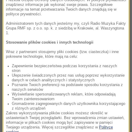
wzbogacaniu uranu".
znajdziesz informacje jak wykonać swoje prawa. Szczegółowe
informacje na temat przetwarzania Twoich danych znajdują się w
polityce prywatności.
Nie udalo sie zaladowac embedu. Zobacz wpis na X
Administratorem tych danych jesteśmy my, czyli Radio Muzyka Fakty
Grupa RMF sp. z o.o. sp. k. z siedzibą w Krakowie, al. Waszyngtona
1.
Stosowanie plików cookies i innych technologii
Wraz z partnerami stosujemy pliki cookies (tzw. ciasteczka) i inne
pokrewne technologie, które mają na celu:
Zapewnienie bezpieczeństwa podczas korzystania z naszych
stron
Ulepszenie świadczonych przez nas usług poprzez wykorzystanie
danych w celach analitycznych i statystycznych
Poznanie Twoich preferencji na podstawie sposobu korzystania z
naszych serwisów
Wyświetlanie spersonalizowanych reklam, które odpowiadają
Twoim zainteresowaniom
Gromadzenie zagregowanych danych użytkownika korzystającego
z różnych urządzeń
Zakres wykorzystywania plików cookies możesz określić w
ustawieniach Twojej przeglądarki. Bez wprowadzenia zmian ustawień,
informacje w plikach cookies mogą być zapisywane w pamięci
Twojego urządzenia. Więcej szczegółów znajdziesz w
Polityce
cookies
.