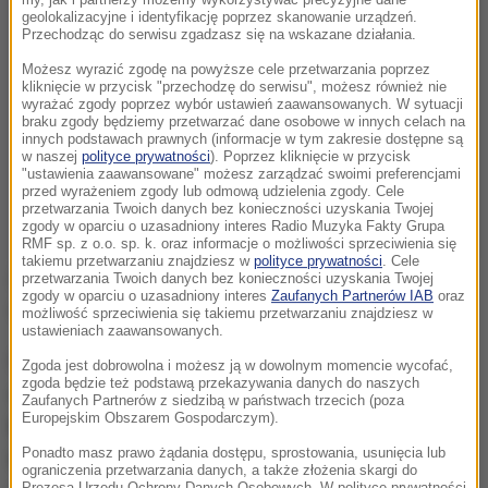
geolokalizacyjne i identyfikację poprzez skanowanie urządzeń.
Przechodząc do serwisu zgadzasz się na wskazane działania.
Możesz wyrazić zgodę na powyższe cele przetwarzania poprzez
kliknięcie w przycisk "przechodzę do serwisu", możesz również nie
wyrażać zgody poprzez wybór ustawień zaawansowanych. W sytuacji
braku zgody będziemy przetwarzać dane osobowe w innych celach na
innych podstawach prawnych (informacje w tym zakresie dostępne są
w naszej
polityce prywatności
). Poprzez kliknięcie w przycisk
"ustawienia zaawansowane" możesz zarządzać swoimi preferencjami
przed wyrażeniem zgody lub odmową udzielenia zgody. Cele
przetwarzania Twoich danych bez konieczności uzyskania Twojej
zgody w oparciu o uzasadniony interes Radio Muzyka Fakty Grupa
RMF sp. z o.o. sp. k. oraz informacje o możliwości sprzeciwienia się
takiemu przetwarzaniu znajdziesz w
polityce prywatności
. Cele
Aragczi powiedział o tym w wywiadzie dla programu
przetwarzania Twoich danych bez konieczności uzyskania Twojej
zgody w oparciu o uzasadniony interes
Zaufanych Partnerów IAB
oraz
CBS News „Face the Nation”.
możliwość sprzeciwienia się takiemu przetwarzaniu znajdziesz w
ustawieniach zaawansowanych.
Podkreślił, że "nadal istnieje
duża szansa na
Zgoda jest dobrowolna i możesz ją w dowolnym momencie wycofać,
zgoda będzie też podstawą przekazywania danych do naszych
osiągnięcie rozwiązania dyplomatycznego
Zaufanych Partnerów z siedzibą w państwach trzecich (poza
Europejskim Obszarem Gospodarczym).
korzystnego dla obu stron i respektującego prawo
Ponadto masz prawo żądania dostępu, sprostowania, usunięcia lub
Iranu, suwerennego państwa, do decydowania o
ograniczenia przetwarzania danych, a także złożenia skargi do
Prezesa Urzędu Ochrony Danych Osobowych. W polityce prywatności