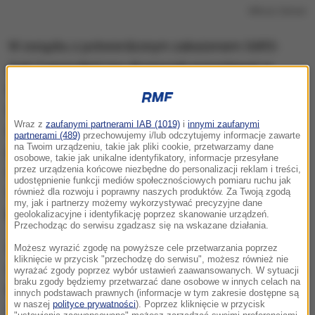
Milosz Zeman
W związku z potwierdzonym zakażeniem SARS-
CoV-2 prezydent ma obowiązek pozostawać w
izolacji przez 14 dni. Takie są też - według
wypowiedzi szefowej służb higieniczno-
Wraz z
zaufanymi partnerami IAB (1019)
i
innymi zaufanymi
epidemicznych Pavli Svrczinovej - zalecenia lekarza
partnerami (489)
przechowujemy i/lub odczytujemy informacje zawarte
na Twoim urządzeniu, takie jak pliki cookie, przetwarzamy dane
prowadzącego, dyrektora CVN Miroslava Zavorala.
osobowe, takie jak unikalne identyfikatory, informacje przesyłane
przez urządzenia końcowe niezbędne do personalizacji reklam i treści,
Svrczinova, a później minister zdrowia Adam
udostępnienie funkcji mediów społecznościowych pomiaru ruchu jak
Vojtiech podkreślali w czwartek, że
od obowiązku
również dla rozwoju i poprawny naszych produktów. Za Twoją zgodą
my, jak i partnerzy możemy wykorzystywać precyzyjne dane
kwarantanny nie ma wyjątków.
geolokalizacyjne i identyfikację poprzez skanowanie urządzeń.
Przechodząc do serwisu zgadzasz się na wskazane działania.
Ich oceny mają związek z zapowiedzianą na jutro
Możesz wyrazić zgodę na powyższe cele przetwarzania poprzez
kliknięcie w przycisk "przechodzę do serwisu", możesz również nie
ceremonią mianowania nowego czeskiego premiera,
wyrażać zgody poprzez wybór ustawień zaawansowanych. W sytuacji
braku zgody będziemy przetwarzać dane osobowe w innych celach na
którym ma być przewodniczący prawicowej
innych podstawach prawnych (informacje w tym zakresie dostępne są
w naszej
polityce prywatności
). Poprzez kliknięcie w przycisk
Obywatelskiej Partii Demokratycznej (ODS) Petr