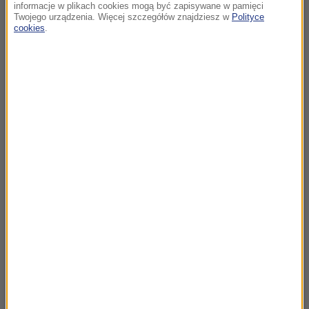
informacje w plikach cookies mogą być zapisywane w pamięci
Twojego urządzenia. Więcej szczegółów znajdziesz w
Polityce
cookies
.