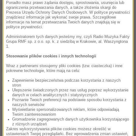
Ponadto masz prawo żądania dostępu, sprostowania, usunięcia lub
brutalnie zabija przede wszystkim niewinnych
ograniczenia przetwarzania danych, a także złożenia skargi do
Prezesa Urzędu Ochrony Danych Osobowych. W polityce prywatności
chrześcijan!" - napisał Trump na platformie Truth
znajdziesz informacje jak wykonać swoje prawa. Szczegółowe
informacje na temat przetwarzania Twoich danych znajdują się w
Social.
polityce prywatności.
Administratorem tych danych jesteśmy my, czyli Radio Muzyka Fakty
Dowództwo sił zbrojnych USA w Afryce przekazało,
Grupa RMF sp. z o.o. sp. k. z siedzibą w Krakowie, al. Waszyngtona
1.
że atak w zdominowanym przez wyznawców islamu
Stosowanie plików cookies i innych technologii
stanie Sokoto przeprowadzono
na prośbę władz
Wraz z partnerami stosujemy pliki cookies (tzw. ciasteczka) i inne
Nigerii
. Zgodnie z lakonicznym komunikatem w jego
pokrewne technologie, które mają na celu:
wyniku zginęło "wielu bojowników ISIS". Nie
Zapewnienie bezpieczeństwa podczas korzystania z naszych
stron
sprecyzowano też, jakich dokładnie sił i rodzajów
Ulepszenie świadczonych przez nas usług poprzez wykorzystanie
danych w celach analitycznych i statystycznych
broni użyto w operacji.
Poznanie Twoich preferencji na podstawie sposobu korzystania z
naszych serwisów
Wyświetlanie spersonalizowanych reklam, które odpowiadają
Twoim zainteresowaniom
Gromadzenie zagregowanych danych użytkownika korzystającego
z różnych urządzeń
Zakres wykorzystywania plików cookies możesz określić w
ustawieniach Twojej przeglądarki. Bez wprowadzenia zmian ustawień,