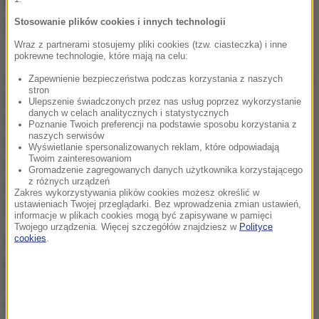
Koniec negocjacji z Indiami i
Australią
Stosowanie plików cookies i innych technologii
Wraz z partnerami stosujemy pliki cookies (tzw. ciasteczka) i inne
To druga - po umowie z blokiem krajów Ameryki
pokrewne technologie, które mają na celu:
Południowej Mercosur - umowa handlowa zawarta w
Zapewnienie bezpieczeństwa podczas korzystania z naszych
stron
tym roku przez UE.
Komisja Europejska zakończyła
Ulepszenie świadczonych przez nas usług poprzez wykorzystanie
danych w celach analitycznych i statystycznych
także wieloletnie negocjacje handlowe z Indiami i
Poznanie Twoich preferencji na podstawie sposobu korzystania z
naszych serwisów
Australią.
By umowy z nimi zostały zawarte,
Wyświetlanie spersonalizowanych reklam, które odpowiadają
Twoim zainteresowaniom
wymagana jest jednak jeszcze zgoda Parlamentu
Gromadzenie zagregowanych danych użytkownika korzystającego
z różnych urządzeń
Europejskiego oraz krajów członkowskich w Radzie
Zakres wykorzystywania plików cookies możesz określić w
ustawieniach Twojej przeglądarki. Bez wprowadzenia zmian ustawień,
Unii Europejskiej.
informacje w plikach cookies mogą być zapisywane w pamięci
Twojego urządzenia. Więcej szczegółów znajdziesz w
Polityce
Unia Europejska jest obecnie trzecim największym
cookies
.
partnerem handlowym Meksyku - po Stanach
Zjednoczonych i Chinach.
Wartość wymiany
towarowej w 2025 r. wyniosła prawie 87 mld euro. UE