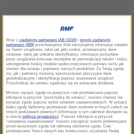
Wraz z
zaufanymi partnerami IAB (1019)
i
innymi zaufanymi
partnerami (489)
przechowujemy i/lub odczytujemy informacje zawarte
na Twoim urządzeniu, takie jak pliki cookie, przetwarzamy dane
osobowe, takie jak unikalne identyfikatory, informacje przesyłane
przez urządzenia końcowe niezbędne do personalizacji reklam i treści,
udostępnienie funkcji mediów społecznościowych pomiaru ruchu jak
Po więcej aktualnych informacji z Polski i ze
również dla rozwoju i poprawny naszych produktów. Za Twoją zgodą
my, jak i partnerzy możemy wykorzystywać precyzyjne dane
Świata zapraszamy na stronę główną
RMF24.pl
.
geolokalizacyjne i identyfikację poprzez skanowanie urządzeń.
Przechodząc do serwisu zgadzasz się na wskazane działania.
Możesz wyrazić zgodę na powyższe cele przetwarzania poprzez
Harvard złamał wyrok sądu? Władze
kliknięcie w przycisk "przechodzę do serwisu", możesz również nie
USA stawiają poważne zarzuty
wyrażać zgody poprzez wybór ustawień zaawansowanych. W sytuacji
braku zgody będziemy przetwarzać dane osobowe w innych celach na
innych podstawach prawnych (informacje w tym zakresie dostępne są
w naszej
polityce prywatności
). Poprzez kliknięcie w przycisk
Dalsza część artykułu pod materiałem video:
"ustawienia zaawansowane" możesz zarządzać swoimi preferencjami
przed wyrażeniem zgody lub odmową udzielenia zgody. Cele
przetwarzania Twoich danych bez konieczności uzyskania Twojej