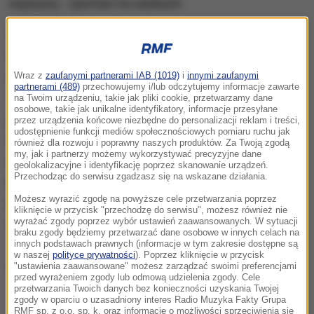
najwyżej - zjechać na sankach.
Trwa liczenie strat w branży turystycznej, a te będą
olbrzymie. Największe zyski obiekty narciarskie w
Alpach generowały w okresie świąt i Nowego Roku.
Wraz z
zaufanymi partnerami IAB (1019)
i
innymi zaufanymi
partnerami (489)
przechowujemy i/lub odczytujemy informacje zawarte
Teraz turyści też są, ale nie ma ich tylu, ile zwykle
na Twoim urządzeniu, takie jak pliki cookie, przetwarzamy dane
osobowe, takie jak unikalne identyfikatory, informacje przesyłane
jest przy sprzyjającej narciarzom pogodzie.
przez urządzenia końcowe niezbędne do personalizacji reklam i treści,
udostępnienie funkcji mediów społecznościowych pomiaru ruchu jak
Właściciele obiektów robią co mogą, żeby turyści nie
również dla rozwoju i poprawny naszych produktów. Za Twoją zgodą
my, jak i partnerzy możemy wykorzystywać precyzyjne dane
wyjechali. Na przykład
ci, którzy wykupili karnety
geolokalizacyjne i identyfikację poprzez skanowanie urządzeń.
Przechodząc do serwisu zgadzasz się na wskazane działania.
narciarskie mogą za darmo korzystać z torów
Możesz wyrazić zgodę na powyższe cele przetwarzania poprzez
saneczkarskich, a restauracje położone w górach
kliknięcie w przycisk "przechodzę do serwisu", możesz również nie
wyrażać zgody poprzez wybór ustawień zaawansowanych. W sytuacji
oferują specjalne promocje
.
braku zgody będziemy przetwarzać dane osobowe w innych celach na
innych podstawach prawnych (informacje w tym zakresie dostępne są
w naszej
polityce prywatności
). Poprzez kliknięcie w przycisk
Dalsza część artykułu pod materiałem video:
"ustawienia zaawansowane" możesz zarządzać swoimi preferencjami
przed wyrażeniem zgody lub odmową udzielenia zgody. Cele
przetwarzania Twoich danych bez konieczności uzyskania Twojej
zgody w oparciu o uzasadniony interes Radio Muzyka Fakty Grupa
RMF sp. z o.o. sp. k. oraz informacje o możliwości sprzeciwienia się