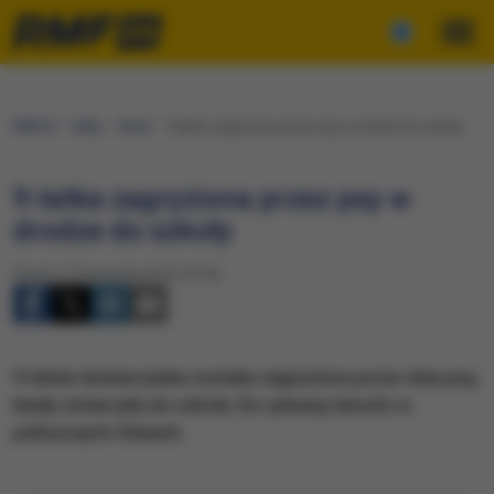
RMF24
Fakty
Świat
9-latka zagryziona przez psy w drodze do szkoły
9-latka zagryziona przez psy w
drodze do szkoły
Środa, 27 listopada 2019 (15:45)
​9-letnia dziewczynka została zagryziona przez dwa psy,
kiedy zmierzała do szkoły. Do sytuacji doszło w
północnych Chinach.