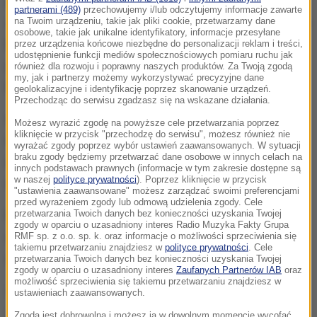
znana jedynie jako Ling Ling, szła wiejską dróżką
partnerami (489)
przechowujemy i/lub odczytujemy informacje zawarte
znajdującą się między lasem a polem kukurydzy. Nie
na Twoim urządzeniu, takie jak pliki cookie, przetwarzamy dane
osobowe, takie jak unikalne identyfikatory, informacje przesyłane
była sama - towarzyszyły jej inne dzieci. Nagle na
przez urządzenia końcowe niezbędne do personalizacji reklam i treści,
udostępnienie funkcji mediów społecznościowych pomiaru ruchu jak
grupę rzuciły się
dwa psy
, które zaczęły gryźć 9-
również dla rozwoju i poprawny naszych produktów. Za Twoją zgodą
my, jak i partnerzy możemy wykorzystywać precyzyjne dane
latkę.
geolokalizacyjne i identyfikację poprzez skanowanie urządzeń.
Przechodząc do serwisu zgadzasz się na wskazane działania.
Starsza siostra dziewczynki próbowała odgonić psy,
Możesz wyrazić zgodę na powyższe cele przetwarzania poprzez
kliknięcie w przycisk "przechodzę do serwisu", możesz również nie
rzucając w nich kamieniami. Te jednak nie chciały
wyrażać zgody poprzez wybór ustawień zaawansowanych. W sytuacji
braku zgody będziemy przetwarzać dane osobowe w innych celach na
uciec. Nastolatka pobiegła więc do domu po pomoc,
innych podstawach prawnych (informacje w tym zakresie dostępne są
w naszej
polityce prywatności
). Poprzez kliknięcie w przycisk
a reszta dzieci uciekła w kierunku szkoły.
"ustawienia zaawansowane" możesz zarządzać swoimi preferencjami
przed wyrażeniem zgody lub odmową udzielenia zgody. Cele
Na miejsce przybiegli rodzice dziewczynki, którzy
przetwarzania Twoich danych bez konieczności uzyskania Twojej
zgody w oparciu o uzasadniony interes Radio Muzyka Fakty Grupa
odgonili zwierzęta, a następnie zawieźli 9-latką do
RMF sp. z o.o. sp. k. oraz informacje o możliwości sprzeciwienia się
takiemu przetwarzaniu znajdziesz w
polityce prywatności
. Cele
szpitala. Niestety,
dziecko zmarło w szpitalu
.
przetwarzania Twoich danych bez konieczności uzyskania Twojej
zgody w oparciu o uzasadniony interes
Zaufanych Partnerów IAB
oraz
możliwość sprzeciwienia się takiemu przetwarzaniu znajdziesz w
Oba psy były duże. Skoczyły na dziewczynkę i
ustawieniach zaawansowanych.
ugryzły ją w kark.
Miała rozgryzioną szyję i
Zgoda jest dobrowolna i możesz ją w dowolnym momencie wycofać,