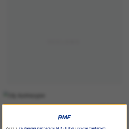
Zdj. ilustracyjne
Do dramatu doszło w prowincji Hebei. Dziewczynka,
Wraz z
zaufanymi partnerami IAB (1019)
i
innymi zaufanymi