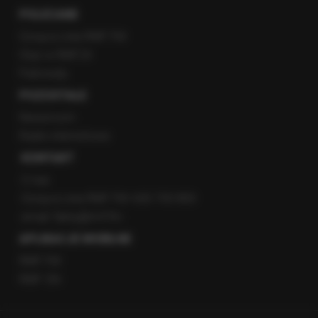
POLECANE
Gorąca Linia RMF FM
Staż w RMF24
Patronaty
POZOSTAŁE
Newsroom
Radio internetowe
KONTAKT
O nas
Gorąca Linia RMF FM: 600 700 800
email: fakty@rmf.fm
APLIKACJE MOBILNE
RMF FM
RMF ON