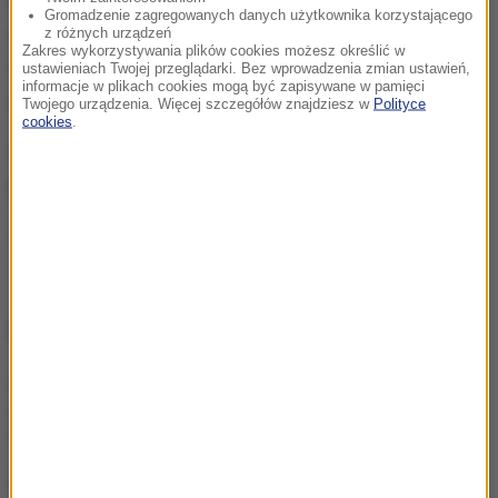
Psy należały do mężczyzny mieszkającego
Gromadzenie zagregowanych danych użytkownika korzystającego
nieopodal. Twierdzi, że nie wiedział, iż zwierzęta
z różnych urządzeń
Zakres wykorzystywania plików cookies możesz określić w
uciekły z jego posesji. Psy zostały już schwytane
ustawieniach Twojej przeglądarki. Bez wprowadzenia zmian ustawień,
informacje w plikach cookies mogą być zapisywane w pamięci
przez policję, która prowadzi dochodzenie.
Twojego urządzenia. Więcej szczegółów znajdziesz w
Polityce
cookies
.
ZOBACZ:
Psy zagryzły ciężarną kobietę. Tragedia
podczas polowania we Francji
Źródło: RMF24
Chiny
Tagi:
NAJWAŻNIEJSZE FAKTY
Każdego dnia ginie tam
średnio jedno dziecko.
Szokujące dane UNICEF
Historyczne rozmowy w