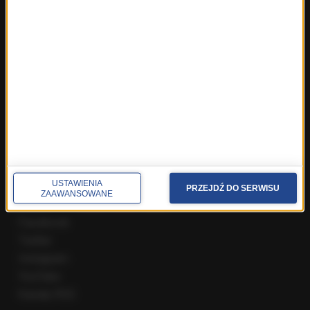
Fakty z Zakopanego
ROZMOWY W RMF FM
Najnowsze rozmowy w RMF FM
Rozmowa o 7:00 w RMF FM i Radiu RMF24
Poranna rozmowa w RMF FM
Popołudniowa rozmowa w RMF FM
Gość Krzysztofa Ziemca w RMF FM
Rozmowy w Radiu RMF24
SPOŁECZNOŚĆ
USTAWIENIA
PRZEJDŹ DO SERWISU
ZAAWANSOWANE
Facebook
Twitter
Instagram
YouTube
Kanały RSS