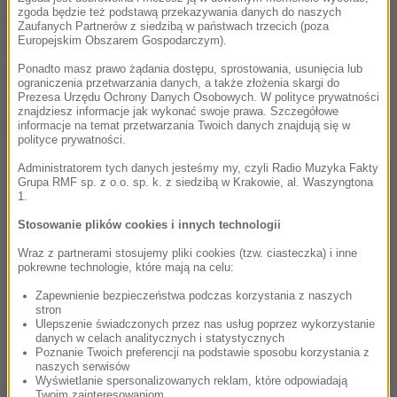
zgoda będzie też podstawą przekazywania danych do naszych
obrażenia głowy
- mówi jeden z mieszkańców
Zaufanych Partnerów z siedzibą w państwach trzecich (poza
Europejskim Obszarem Gospodarczym).
wioski. Inny twierdzi, że zwierzęta
ciągnęły
Ponadto masz prawo żądania dostępu, sprostowania, usunięcia lub
dziewczynkę przez 50 metrów
.
ograniczenia przetwarzania danych, a także złożenia skargi do
Prezesa Urzędu Ochrony Danych Osobowych. W polityce prywatności
znajdziesz informacje jak wykonać swoje prawa. Szczegółowe
Dalsza część artykułu pod materiałem video:
informacje na temat przetwarzania Twoich danych znajdują się w
polityce prywatności.
Administratorem tych danych jesteśmy my, czyli Radio Muzyka Fakty
Grupa RMF sp. z o.o. sp. k. z siedzibą w Krakowie, al. Waszyngtona
1.
Stosowanie plików cookies i innych technologii
Wraz z partnerami stosujemy pliki cookies (tzw. ciasteczka) i inne
pokrewne technologie, które mają na celu:
Zapewnienie bezpieczeństwa podczas korzystania z naszych
stron
Ulepszenie świadczonych przez nas usług poprzez wykorzystanie
danych w celach analitycznych i statystycznych
Poznanie Twoich preferencji na podstawie sposobu korzystania z
naszych serwisów
Wyświetlanie spersonalizowanych reklam, które odpowiadają
Twoim zainteresowaniom