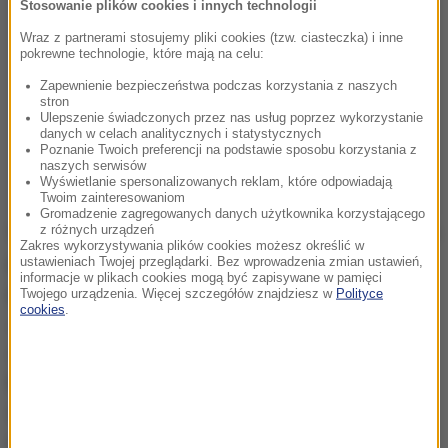
Stosowanie plików cookies i innych technologii
Wraz z partnerami stosujemy pliki cookies (tzw. ciasteczka) i inne
pokrewne technologie, które mają na celu:
Zapewnienie bezpieczeństwa podczas korzystania z naszych
stron
Ulepszenie świadczonych przez nas usług poprzez wykorzystanie
danych w celach analitycznych i statystycznych
Poznanie Twoich preferencji na podstawie sposobu korzystania z
naszych serwisów
Wyświetlanie spersonalizowanych reklam, które odpowiadają
Twoim zainteresowaniom
Gromadzenie zagregowanych danych użytkownika korzystającego
z różnych urządzeń
Wiceprezes partii i szef klubu PiS Mariusz Błaszczak
Zakres wykorzystywania plików cookies możesz określić w
podkreślił, że ugrupowanie jest aktywne i
ustawieniach Twojej przeglądarki. Bez wprowadzenia zmian ustawień,
informacje w plikach cookies mogą być zapisywane w pamięci
przygotowuje program na przyszłoroczne wybory.
Twojego urządzenia. Więcej szczegółów znajdziesz w
Polityce
cookies
.
Już jesteśmy na etapie prekampanii, odbywają się
spotkania, konsultacje z wyborcami
- mówił
Błaszczak. Dodał, że comiesięcznych wpłat na
działalność partii dokonują także senatorowie i
europosłowie PiS, jednak to nie wystarcza na