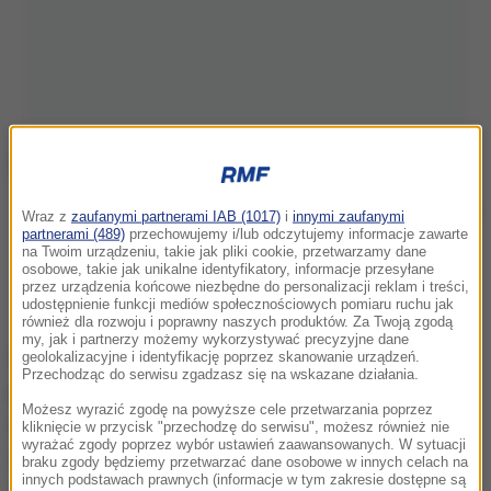
/
East News
Wraz z
zaufanymi partnerami IAB (1017)
i
innymi zaufanymi
partnerami (489)
przechowujemy i/lub odczytujemy informacje zawarte
na Twoim urządzeniu, takie jak pliki cookie, przetwarzamy dane
Po więcej aktualnych informacji zapraszamy
osobowe, takie jak unikalne identyfikatory, informacje przesyłane
przez urządzenia końcowe niezbędne do personalizacji reklam i treści,
do
RMF24.pl
udostępnienie funkcji mediów społecznościowych pomiaru ruchu jak
również dla rozwoju i poprawny naszych produktów. Za Twoją zgodą
my, jak i partnerzy możemy wykorzystywać precyzyjne dane
W środowym oświadczeniu Jarosław Kaczyński
geolokalizacyjne i identyfikację poprzez skanowanie urządzeń.
Przechodząc do serwisu zgadzasz się na wskazane działania.
podkreślił, że każda partia polityczna potrzebuje
Możesz wyrazić zgodę na powyższe cele przetwarzania poprzez
środków na bieżącą działalność.
Przy końcu tego
kliknięcie w przycisk "przechodzę do serwisu", możesz również nie
wyrażać zgody poprzez wybór ustawień zaawansowanych. W sytuacji
roku brak wypłat ze strony państwa, które nam się
braku zgody będziemy przetwarzać dane osobowe w innych celach na
innych podstawach prawnych (informacje w tym zakresie dostępne są
należą - to zostało zatwierdzone przez PKW, ale