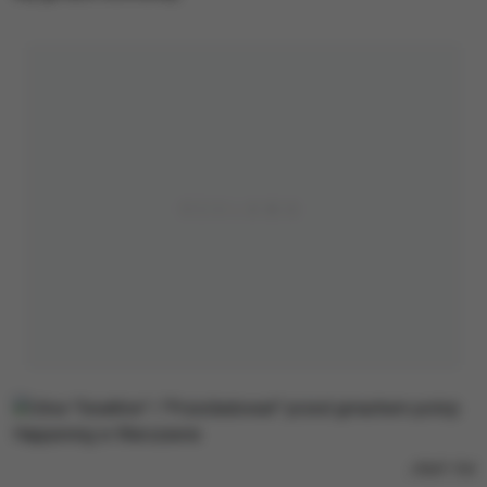
/
RMF FM