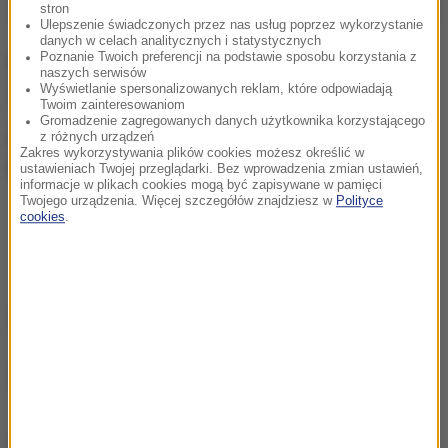
stron
Ulepszenie świadczonych przez nas usług poprzez wykorzystanie
danych w celach analitycznych i statystycznych
Poznanie Twoich preferencji na podstawie sposobu korzystania z
Po kilkudziesięciu minutach zmienione napisy ulic
naszych serwisów
zniknęły.
Wyświetlanie spersonalizowanych reklam, które odpowiadają
Twoim zainteresowaniom
Gromadzenie zagregowanych danych użytkownika korzystającego
Dziś w wielu krajach na świecie obchodzony jest
z różnych urządzeń
Zakres wykorzystywania plików cookies możesz określić w
Międzynarodowy Dzień Przeciw Brutalności Policji
ustawieniach Twojej przeglądarki. Bez wprowadzenia zmian ustawień,
informacje w plikach cookies mogą być zapisywane w pamięci
Twojego urządzenia. Więcej szczegółów znajdziesz w
Polityce
cookies
.
Opracowanie:
Joanna Potocka
Źródło: RMF FM
chcesz widzieć więcej artykułów od RMF24?
dodaj w