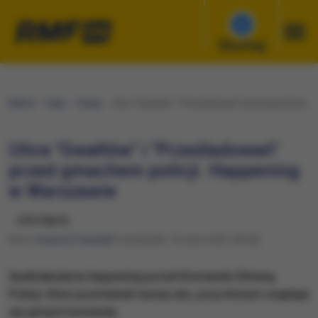
Słuchaj
RMF24
Fakty
Polska
Ulice "Gwałtów" i "Prześladowań" przed gmachem po
Ulice "Gwałtów" i "Prześladowań"
przed gmachem policji. Happening
w Warszawie
udostępnij
Autor:
Krzysztof Zasada
Poniedziałek, 15 marca 2021 (09:38)
Spektakularny happening przed Komenda Główną
Policji. Ktoś pozmieniał nazwy ulic, przy którym znajduje
się gmach komendy.