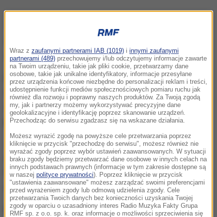
Tabliczkę z nazwą ulicy Puławskiej, przy której
znajduje się główne wejście do siedziby policji,
Wraz z
zaufanymi partnerami IAB (1019)
i
innymi zaufanymi
zakrył napis ulica "
Pamięci Igora Stachowiaka
".
partnerami (489)
przechowujemy i/lub odczytujemy informacje zawarte
na Twoim urządzeniu, takie jak pliki cookie, przetwarzamy dane
osobowe, takie jak unikalne identyfikatory, informacje przesyłane
Kolejne ulice przemianowano podobnie
przez urządzenia końcowe niezbędne do personalizacji reklam i treści,
udostępnienie funkcji mediów społecznościowych pomiaru ruchu jak
stylizowanymi banerami na "
Gwałtów" i "Poniżania
"
również dla rozwoju i poprawny naszych produktów. Za Twoją zgodą
oraz "
Prześladowania LGBT i pokojowo
my, jak i partnerzy możemy wykorzystywać precyzyjne dane
geolokalizacyjne i identyfikację poprzez skanowanie urządzeń.
protestujących
".
Przechodząc do serwisu zgadzasz się na wskazane działania.
Możesz wyrazić zgodę na powyższe cele przetwarzania poprzez
Jak relacjonuje reporter RMF FM Krzysztof Zasada,
kliknięcie w przycisk "przechodzę do serwisu", możesz również nie
wyrażać zgody poprzez wybór ustawień zaawansowanych. W sytuacji
wokół komendy pojawiło się mnóstwo policjantów.
braku zgody będziemy przetwarzać dane osobowe w innych celach na
innych podstawach prawnych (informacje w tym zakresie dostępne są
Przyjechały też dwa busy z funkcjonariuszami i kilka
w naszej
polityce prywatności
). Poprzez kliknięcie w przycisk
"ustawienia zaawansowane" możesz zarządzać swoimi preferencjami
radiowozów.
przed wyrażeniem zgody lub odmową udzielenia zgody. Cele
przetwarzania Twoich danych bez konieczności uzyskania Twojej
zgody w oparciu o uzasadniony interes Radio Muzyka Fakty Grupa
Wylegitymowano 10 osób.
RMF sp. z o.o. sp. k. oraz informacje o możliwości sprzeciwienia się