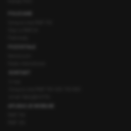
Kanały RSS
POLECANE
Gorąca Linia RMF FM
Staż w RMF24
Patronaty
POZOSTAŁE
Newsroom
Radio internetowe
KONTAKT
O nas
Gorąca Linia RMF FM: 600 700 800
email: fakty@rmf.fm
APLIKACJE MOBILNE
RMF FM
RMF ON