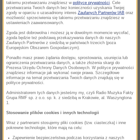
takiemu przetwarzaniu znajdziesz w
polityce prywatności
. Cele
przetwarzania Twoich danych bez konieczności uzyskania Twojej
Jak usłyszał nasz dziennikarz, postępowanie wobec
zgody w oparciu o uzasadniony interes
Zaufanych Partnerów IAB
oraz
nich wszczęto o wykroczenie opisane w kodeksie
możliwość sprzeciwienia się takiemu przetwarzaniu znajdziesz w
ustawieniach zaawansowanych.
jako "bezprawne umieszczenie ogłoszenia lub
Zgoda jest dobrowolna i możesz ją w dowolnym momencie wycofać,
plakatu".
zgoda będzie też podstawą przekazywania danych do naszych
Zaufanych Partnerów z siedzibą w państwach trzecich (poza
Europejskim Obszarem Gospodarczym).
Dalsza część artykułu pod materiałem video:
Ponadto masz prawo żądania dostępu, sprostowania, usunięcia lub
ograniczenia przetwarzania danych, a także złożenia skargi do
Prezesa Urzędu Ochrony Danych Osobowych. W polityce prywatności
znajdziesz informacje jak wykonać swoje prawa. Szczegółowe
informacje na temat przetwarzania Twoich danych znajdują się w
polityce prywatności.
Administratorem tych danych jesteśmy my, czyli Radio Muzyka Fakty
Grupa RMF sp. z o.o. sp. k. z siedzibą w Krakowie, al. Waszyngtona
1.
Stosowanie plików cookies i innych technologii
Wraz z partnerami stosujemy pliki cookies (tzw. ciasteczka) i inne
pokrewne technologie, które mają na celu:
Zapewnienie bezpieczeństwa podczas korzystania z naszych