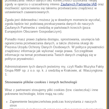
przetwarzania Twoich danych bez konieczności uzyskania Twojej
szczepionki przeciw Covid-19
- zadeklarował w
zgody w oparciu o uzasadniony interes
Zaufanych Partnerów IAB
oraz
możliwość sprzeciwienia się takiemu przetwarzaniu znajdziesz w
Porannej rozmowie w RMF FM pełnomocnik rządu
ustawieniach zaawansowanych.
ds. szczepień Michał Dworczyk.
Zgoda jest dobrowolna i możesz ją w dowolnym momencie wycofać,
zgoda będzie też podstawą przekazywania danych do naszych
Zaufanych Partnerów z siedzibą w państwach trzecich (poza
Do szczepień będą kwalifikowali nie
Europejskim Obszarem Gospodarczym).
tylko lekarze?
Ponadto masz prawo żądania dostępu, sprostowania, usunięcia lub
ograniczenia przetwarzania danych, a także złożenia skargi do
Prezesa Urzędu Ochrony Danych Osobowych. W polityce prywatności
W Porannej rozmowie Michał Dworczyk, przyznał, że
znajdziesz informacje jak wykonać swoje prawa. Szczegółowe
informacje na temat przetwarzania Twoich danych znajdują się w
"trudno jest planować i realizować zgodnie z planem
polityce prywatności.
Narodowy Program Szczepień w sytuacji, kiedy
Administratorem tych danych jesteśmy my, czyli Radio Muzyka Fakty
Grupa RMF sp. z o.o. sp. k. z siedzibą w Krakowie, al. Waszyngtona
producenci szczepionek co chwila zaskakują - albo
1.
opóźnieniami czy zmianą terminu dostaw, albo
Stosowanie plików cookies i innych technologii
zmianą wielkości tych dostaw".
Wraz z partnerami stosujemy pliki cookies (tzw. ciasteczka) i inne
pokrewne technologie, które mają na celu:
Zadeklarował, że wierzy w to, że dostawy
Zapewnienie bezpieczeństwa podczas korzystania z naszych
szczepionek w II kwartale roku będą kilkukrotnie
stron