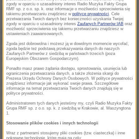
zgody w oparciu o uzasadniony interes Radio Muzyka Fakty Grupa
pokazując reporterowi RMF FM zdjęcia zrobione 34-
RMF sp. z o.o. sp. k. oraz informacje o możliwości sprzeciwienia się
takiemu przetwarzaniu znajdziesz w
polityce prywatności
. Cele
latkowi.
przetwarzania Twoich danych bez konieczności uzyskania Twojej
zgody w oparciu o uzasadniony interes
Zaufanych Partnerów IAB
oraz
możliwość sprzeciwienia się takiemu przetwarzaniu znajdziesz w
Pełnomocnicy zawnioskowali o ponowną sekcję -
ustawieniach zaawansowanych.
ta miałaby odbyć się w Poznaniu.
Decyzja w tej
Zgoda jest dobrowolna i możesz ją w dowolnym momencie wycofać,
zgoda będzie też podstawą przekazywania danych do naszych
sprawie może zapaść jutro - twierdzi Kolerska, która
Zaufanych Partnerów z siedzibą w państwach trzecich (poza
dodaje, że pod uwagę brane jest również złożenie
Europejskim Obszarem Gospodarczym).
wniosku o sekcję za granicą.
Ponadto masz prawo żądania dostępu, sprostowania, usunięcia lub
ograniczenia przetwarzania danych, a także złożenia skargi do
Prezesa Urzędu Ochrony Danych Osobowych. W polityce prywatności
Mamy obawy co do wiarygodności, powiedzmy,
znajdziesz informacje jak wykonać swoje prawa. Szczegółowe
informacje na temat przetwarzania Twoich danych znajdują się w
następnych sekcji zwłok w kraju
- podkreśliła.
polityce prywatności.
Administratorem tych danych jesteśmy my, czyli Radio Muzyka Fakty
Grupa RMF sp. z o.o. sp. k. z siedzibą w Krakowie, al. Waszyngtona
Dalsza część artykułu pod materiałem video:
1.
Stosowanie plików cookies i innych technologii
Wraz z partnerami stosujemy pliki cookies (tzw. ciasteczka) i inne
pokrewne technologie, które mają na celu: