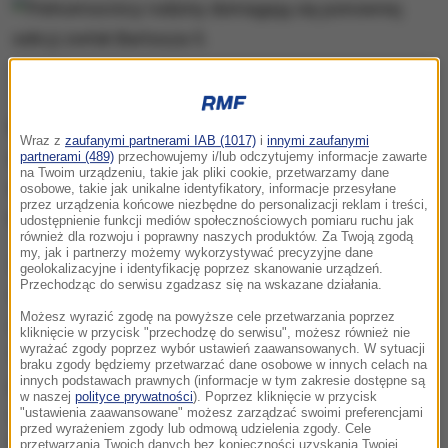
Pełnomocnicy rodziny domagają się ponownej sekcji zwłok Bartosza S.
Rodzina 34-latka chce dokładnego wyjaśnienia
Wraz z
zaufanymi partnerami IAB (1017)
i
innymi zaufanymi
zajść z 6 sierpnia. Pierwsza sekcja zwłok nie dała
partnerami (489)
przechowujemy i/lub odczytujemy informacje zawarte
na Twoim urządzeniu, takie jak pliki cookie, przetwarzamy dane
odpowiedzi na pytanie o przyczyny śmierci
osobowe, takie jak unikalne identyfikatory, informacje przesyłane
przez urządzenia końcowe niezbędne do personalizacji reklam i treści,
mężczyzny. Zlecono dodatkowe badania.
udostępnienie funkcji mediów społecznościowych pomiaru ruchu jak
również dla rozwoju i poprawny naszych produktów. Za Twoją zgodą
my, jak i partnerzy możemy wykorzystywać precyzyjne dane
Czy to są zadrapania, draśnięcia? To są krwawe
geolokalizacyjne i identyfikację poprzez skanowanie urządzeń.
Przechodząc do serwisu zgadzasz się na wskazane działania.
wylewy na całej twarzy. Nasi koledzy medycy mówią,
Możesz wyrazić zgodę na powyższe cele przetwarzania poprzez
że żebra są w nienaturalny sposób powykrzywiane.
kliknięcie w przycisk "przechodzę do serwisu", możesz również nie
wyrażać zgody poprzez wybór ustawień zaawansowanych. W sytuacji
W nienaturalny sposób są powykrzywiane nogi -
braku zgody będziemy przetwarzać dane osobowe w innych celach na
prawdopodobnie połamane. Chcemy to zobaczyć,
innych podstawach prawnych (informacje w tym zakresie dostępne są
w naszej
polityce prywatności
). Poprzez kliknięcie w przycisk
chcemy w tym uczestniczyć, chcemy mieć swoich
"ustawienia zaawansowane" możesz zarządzać swoimi preferencjami
przed wyrażeniem zgody lub odmową udzielenia zgody. Cele
biegłych
- mówił radca prawny Wojciech Kasprzyk,
przetwarzania Twoich danych bez konieczności uzyskania Twojej