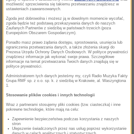
warunków drogowych. Nie obserwował należycie
możliwość sprzeciwienia się takiemu przetwarzaniu znajdziesz w
ustawieniach zaawansowanych.
przedpola jazdy, nie zachował szczególnej
Zgoda jest dobrowolna i możesz ją w dowolnym momencie wycofać,
ostrożności przy zbliżaniu się do oznakowanego
zgoda będzie też podstawą przekazywania danych do naszych
Zaufanych Partnerów z siedzibą w państwach trzecich (poza
przejścia dla pieszych
- wyliczała w rozmowie z RMF
Europejskim Obszarem Gospodarczym).
FM Maria Zaremba z mikołowskiej prokuratury. Jak
Ponadto masz prawo żądania dostępu, sprostowania, usunięcia lub
ograniczenia przetwarzania danych, a także złożenia skargi do
dodała, 31-latek odmówił złożenia wyjaśnień i nie
Prezesa Urzędu Ochrony Danych Osobowych. W polityce prywatności
znajdziesz informacje jak wykonać swoje prawa. Szczegółowe
odpowiadał na zadawane mu pytania.
informacje na temat przetwarzania Twoich danych znajdują się w
polityce prywatności.
W poniedziałkowym wypadku zginęła 13-latka i jej o
Administratorem tych danych jesteśmy my, czyli Radio Muzyka Fakty
rok starsza koleżanka. 20-letni mężczyzna trafił do
Grupa RMF sp. z o.o. sp. k. z siedzibą w Krakowie, al. Waszyngtona
1.
szpitala. Według ustaleń prokuratury, nie można
Stosowanie plików cookies i innych technologii
mówić o tym, że piesi wtargnęli na jezdnię.
Wraz z partnerami stosujemy pliki cookies (tzw. ciasteczka) i inne
pokrewne technologie, które mają na celu:
Badanie kierowcy alkomatem po wypadku wykazało,
Zapewnienie bezpieczeństwa podczas korzystania z naszych
że był trzeźwy. Potem pobrano mu krew do dalszych
stron
Ulepszenie świadczonych przez nas usług poprzez wykorzystanie
badań - ich wyniki nie są jeszcze znane.
danych w celach analitycznych i statystycznych