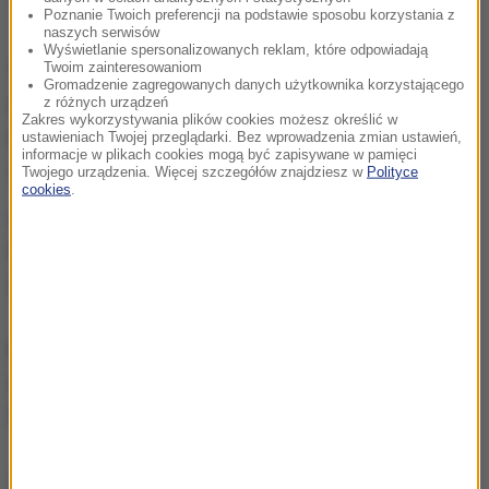
Poznanie Twoich preferencji na podstawie sposobu korzystania z
naszych serwisów
Wyświetlanie spersonalizowanych reklam, które odpowiadają
Twoim zainteresowaniom
W ubiegłym roku na drogach w Śląskiem zginęło 99
Gromadzenie zagregowanych danych użytkownika korzystającego
pieszych. W tym roku ponad 60 osób. Ale, zdaniem
z różnych urządzeń
Zakres wykorzystywania plików cookies możesz określić w
policji, od lat najgorszy pod względem wypadków
ustawieniach Twojej przeglądarki. Bez wprowadzenia zmian ustawień,
informacje w plikach cookies mogą być zapisywane w pamięci
jest grudzień.
Twojego urządzenia. Więcej szczegółów znajdziesz w
Polityce
cookies
.
Gorąca Linia RMF FM
jest do Waszej dyspozycji!
Przez całą dobę czekamy na informacje od Was,
zdjęcia i filmy.
Możecie dzwonić, wysyłać SMS-y lub MMS-y na
numer 600 700 800, pisać na adres mailowy
fakty@rmf.fm
albo skorzystać z
formularza WWW
.
Dalsza część artykułu pod materiałem video: