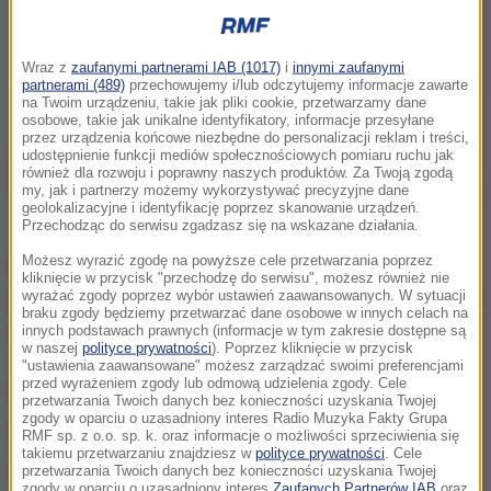
Wraz z
zaufanymi partnerami IAB (1017)
i
innymi zaufanymi
partnerami (489)
przechowujemy i/lub odczytujemy informacje zawarte
na Twoim urządzeniu, takie jak pliki cookie, przetwarzamy dane
osobowe, takie jak unikalne identyfikatory, informacje przesyłane
przez urządzenia końcowe niezbędne do personalizacji reklam i treści,
udostępnienie funkcji mediów społecznościowych pomiaru ruchu jak
również dla rozwoju i poprawny naszych produktów. Za Twoją zgodą
my, jak i partnerzy możemy wykorzystywać precyzyjne dane
geolokalizacyjne i identyfikację poprzez skanowanie urządzeń.
Przechodząc do serwisu zgadzasz się na wskazane działania.
Tymczasowego aresztowania kierowcy chciała
Możesz wyrazić zgodę na powyższe cele przetwarzania poprzez
prokuratura argumentując to wysoką kara, jaka mu
kliknięcie w przycisk "przechodzę do serwisu", możesz również nie
grozi. Teraz może zaskarżyć tę decyzję - nie wiadomo
wyrażać zgody poprzez wybór ustawień zaawansowanych. W sytuacji
braku zgody będziemy przetwarzać dane osobowe w innych celach na
jeszcze, czy tak właśnie zrobi.
innych podstawach prawnych (informacje w tym zakresie dostępne są
w naszej
polityce prywatności
). Poprzez kliknięcie w przycisk
"ustawienia zaawansowane" możesz zarządzać swoimi preferencjami
przed wyrażeniem zgody lub odmową udzielenia zgody. Cele
Dziś mężczyzna usłyszał zarzut spowodowania
przetwarzania Twoich danych bez konieczności uzyskania Twojej
zgody w oparciu o uzasadniony interes Radio Muzyka Fakty Grupa
wypadku ze skutkiem śmiertelnym.
RMF sp. z o.o. sp. k. oraz informacje o możliwości sprzeciwienia się
takiemu przetwarzaniu znajdziesz w
polityce prywatności
. Cele
przetwarzania Twoich danych bez konieczności uzyskania Twojej
Nie dostosował prędkości jazdy do panujących
zgody w oparciu o uzasadniony interes
Zaufanych Partnerów IAB
oraz