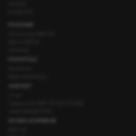
YouTube
Kanały RSS
POLECANE
Gorąca Linia RMF FM
Staż w RMF24
Patronaty
POZOSTAŁE
Newsroom
Radio internetowe
KONTAKT
O nas
Gorąca Linia RMF FM: 600 700 800
email: fakty@rmf.fm
APLIKACJE MOBILNE
RMF FM