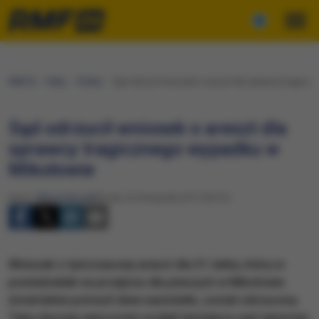
RMF24
Fakty
Polska
Sąd odrzucił wniosek o areszt dla sprawcy tragicz
Sąd odrzucił wniosek o areszt dla
sprawcy tragicznego wypadku w
Mikołowie
Autor:
Marcin Buczek
Środa, 22 listopada 2017 (20:01)
Wniosek o tymczasowy areszt dla 31-latka, który w
poniedziałek na przejściu dla pieszych w Mikołowie
śmiertelnie potracił dwie nastolatki, został odrzucony.
Taką decyzję wieczorem podjął tamtejszy sąd rejonowy.