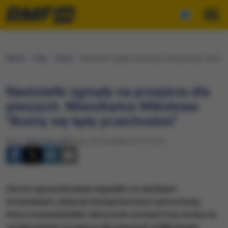
RMF24
Fakty
Polska
Nastolatki zginęły na przejściu dla pieszych. Miesz
Nastolatki zginęły na przejściu dla
pieszych. Mieszkańcy Mikołowa:
"Boimy się tędy przechodzić"
Autor:
Marcin Buczek
Środa, 22 listopada 2017 (12:07)
Zarzut spowodowania wypadku ze skutkiem
śmiertelnym usłyszał dzisiaj kierowca samochodu,
który w poniedziałek wieczorem potrącił trzy osoby na
oznakowanym przejściu dla pieszych w Mikołowie