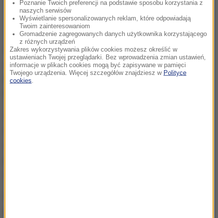
Poznanie Twoich preferencji na podstawie sposobu korzystania z
naszych serwisów
Wyświetlanie spersonalizowanych reklam, które odpowiadają
Twoim zainteresowaniom
Gromadzenie zagregowanych danych użytkownika korzystającego
z różnych urządzeń
Boimy się przechodzić w tym miejscu przez drogę,
Zakres wykorzystywania plików cookies możesz określić w
ustawieniach Twojej przeglądarki. Bez wprowadzenia zmian ustawień,
dlatego wybieramy inne przejście
- mówią
informacje w plikach cookies mogą być zapisywane w pamięci
Twojego urządzenia. Więcej szczegółów znajdziesz w
Polityce
reporterowi RMF FM Marcinowi Buczkowi dwie
cookies
.
nastoletnie mieszkanki Mikołowa.
Czasem któryś z kierowców się zatrzyma, ale to
raczej wyjątki. Żeby przejść na drugą stronę, trzeba
wykorzystywać chwilę, kiedy samochody stoją na
pobliskim skrzyżowaniu i wtedy choć przez moment
nic nie jedzie
- dodaje młody mężczyzna.
W ubiegłym roku na drogach w Śląskiem zginęło 99
pieszych. W tym roku ponad 60 osób. Ale, zdaniem