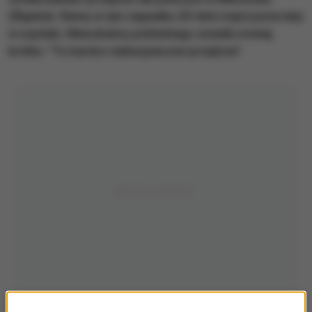
(Śląskie). Ranny w tym wypadku 20-letni mężczyzna leży
w szpitalu. Mieszkańcy pobliskiego osiedla mówią
krótko: "To bardzo niebezpieczne przejście".