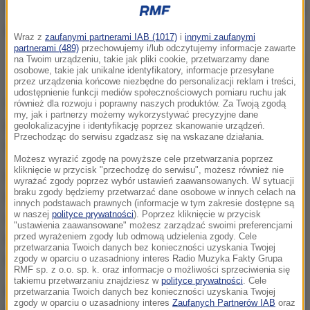
Wraz z
zaufanymi partnerami IAB (1017)
i
innymi zaufanymi
partnerami (489)
przechowujemy i/lub odczytujemy informacje zawarte
W poniedziałek w Mikołowie samochód śmiertelnie potrącił na przejściu
na Twoim urządzeniu, takie jak pliki cookie, przetwarzamy dane
dla pieszych dwie nastolatki
osobowe, takie jak unikalne identyfikatory, informacje przesyłane
przez urządzenia końcowe niezbędne do personalizacji reklam i treści,
udostępnienie funkcji mediów społecznościowych pomiaru ruchu jak
Cała trójka była na przejściu, kiedy doszło do
również dla rozwoju i poprawny naszych produktów. Za Twoją zgodą
my, jak i partnerzy możemy wykorzystywać precyzyjne dane
potrącenia. Według ustaleń prokuratury, nie można
geolokalizacyjne i identyfikację poprzez skanowanie urządzeń.
Przechodząc do serwisu zgadzasz się na wskazane działania.
mówić o tym, że piesi wtargnęli na jezdnię.
Możesz wyrazić zgodę na powyższe cele przetwarzania poprzez
kliknięcie w przycisk "przechodzę do serwisu", możesz również nie
Przejście znajduje się w niewielkim zagłębieniu.
wyrażać zgody poprzez wybór ustawień zaawansowanych. W sytuacji
braku zgody będziemy przetwarzać dane osobowe w innych celach na
Nadjeżdżające z obu stron samochody jadąc z góry
innych podstawach prawnych (informacje w tym zakresie dostępne są
w naszej
polityce prywatności
). Poprzez kliknięcie w przycisk
nabierają prędkości. Jest tam ograniczenie do 70
"ustawienia zaawansowane" możesz zarządzać swoimi preferencjami
przed wyrażeniem zgody lub odmową udzielenia zgody. Cele
km/h, ale zdaniem okolicznych mieszkańców
przetwarzania Twoich danych bez konieczności uzyskania Twojej
kierowcy jeżdżą znacznie szybciej.
zgody w oparciu o uzasadniony interes Radio Muzyka Fakty Grupa
RMF sp. z o.o. sp. k. oraz informacje o możliwości sprzeciwienia się
takiemu przetwarzaniu znajdziesz w
polityce prywatności
. Cele
Kusi szeroka, dwupasmowa droga z pasem zieleni
przetwarzania Twoich danych bez konieczności uzyskania Twojej
zgody w oparciu o uzasadniony interes
Zaufanych Partnerów IAB
oraz