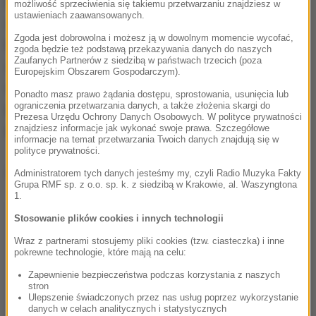
biegnącym przez środek i to, że tuż przy samej
możliwość sprzeciwienia się takiemu przetwarzaniu znajdziesz w
ustawieniach zaawansowanych.
drodze nie ma domów. Są za to drzewa i gęste
Zgoda jest dobrowolna i możesz ją w dowolnym momencie wycofać,
krzaki, które znacznie ograniczają widoczność,
zgoda będzie też podstawą przekazywania danych do naszych
Zaufanych Partnerów z siedzibą w państwach trzecich (poza
zwłaszcza gdy jest ciemno. Droga jest oświetlona,
Europejskim Obszarem Gospodarczym).
ale nad samym przejściem nie ma latarni albo
Ponadto masz prawo żądania dostępu, sprostowania, usunięcia lub
ograniczenia przetwarzania danych, a także złożenia skargi do
pulsującego i widocznego z daleka
Prezesa Urzędu Ochrony Danych Osobowych. W polityce prywatności
pomarańczowego światła.
znajdziesz informacje jak wykonać swoje prawa. Szczegółowe
informacje na temat przetwarzania Twoich danych znajdują się w
polityce prywatności.
Dalsza część artykułu pod materiałem video:
Administratorem tych danych jesteśmy my, czyli Radio Muzyka Fakty
Grupa RMF sp. z o.o. sp. k. z siedzibą w Krakowie, al. Waszyngtona
1.
Stosowanie plików cookies i innych technologii
Wraz z partnerami stosujemy pliki cookies (tzw. ciasteczka) i inne
pokrewne technologie, które mają na celu:
Zapewnienie bezpieczeństwa podczas korzystania z naszych
stron
Ulepszenie świadczonych przez nas usług poprzez wykorzystanie
danych w celach analitycznych i statystycznych