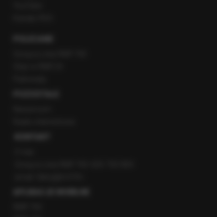
YouTube
Kanały RSS
POLECANE
Gorąca Linia RMF FM
Staż w RMF24
Patronaty
POZOSTAŁE
Newsroom
Radio internetowe
KONTAKT
O nas
Gorąca Linia RMF FM: 600 700 800
email: fakty@rmf.fm
APLIKACJE MOBILNE
RMF FM