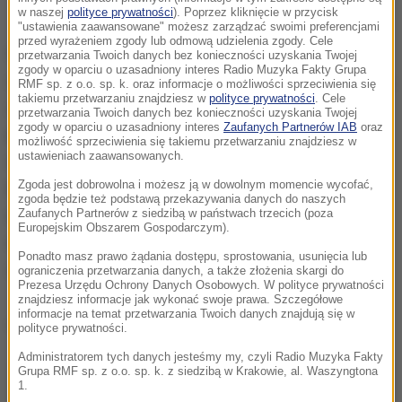
na
RMF24.pl
.
w naszej
polityce prywatności
). Poprzez kliknięcie w przycisk
"ustawienia zaawansowane" możesz zarządzać swoimi preferencjami
przed wyrażeniem zgody lub odmową udzielenia zgody. Cele
W 2026 roku Polska może pochwalić się
przetwarzania Twoich danych bez konieczności uzyskania Twojej
zgody w oparciu o uzasadniony interes Radio Muzyka Fakty Grupa
spektakularnym wzrostem eksportu dronów. Według
RMF sp. z o.o. sp. k. oraz informacje o możliwości sprzeciwienia się
takiemu przetwarzaniu znajdziesz w
polityce prywatności
. Cele
szacunków wartość eksportu tych urządzeń z kraju
przetwarzania Twoich danych bez konieczności uzyskania Twojej
zgody w oparciu o uzasadniony interes
Zaufanych Partnerów IAB
oraz
może przekroczyć 1 miliard euro
. To ogromny skok
możliwość sprzeciwienia się takiemu przetwarzaniu znajdziesz w
ustawieniach zaawansowanych.
w porównaniu do początku 2022 roku, kiedy eksport
Zgoda jest dobrowolna i możesz ją w dowolnym momencie wycofać,
ledwo przekraczał 100 tysięcy euro. W lutym 2026
zgoda będzie też podstawą przekazywania danych do naszych
roku wartość eksportu sięgnęła już 100 milionów
Zaufanych Partnerów z siedzibą w państwach trzecich (poza
Europejskim Obszarem Gospodarczym).
euro, co pokazuje, jak dynamicznie rozwija się ten
Ponadto masz prawo żądania dostępu, sprostowania, usunięcia lub
sektor.
ograniczenia przetwarzania danych, a także złożenia skargi do
Prezesa Urzędu Ochrony Danych Osobowych. W polityce prywatności
znajdziesz informacje jak wykonać swoje prawa. Szczegółowe
informacje na temat przetwarzania Twoich danych znajdują się w
Dalsza część artykułu pod materiałem video:
polityce prywatności.
Administratorem tych danych jesteśmy my, czyli Radio Muzyka Fakty
Grupa RMF sp. z o.o. sp. k. z siedzibą w Krakowie, al. Waszyngtona
1.