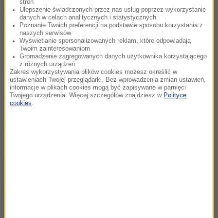
stron
Oprócz tego, firmy wygrywające przetargi na
Ulepszenie świadczonych przez nas usług poprzez wykorzystanie
danych w celach analitycznych i statystycznych
remonty jezdni, podpisywały umowy, w których
Poznanie Twoich preferencji na podstawie sposobu korzystania z
naszych serwisów
zobowiązywały się, że same dostarczą potrzebne
Wyświetlanie spersonalizowanych reklam, które odpowiadają
materiały. Później dostawały jednak od urzędu
Twoim zainteresowaniom
Gromadzenie zagregowanych danych użytkownika korzystającego
dodatkowe zlecenia na zakup tych materiałów.
z różnych urządzeń
Zakres wykorzystywania plików cookies możesz określić w
ustawieniach Twojej przeglądarki. Bez wprowadzenia zmian ustawień,
informacje w plikach cookies mogą być zapisywane w pamięci
APA
Twojego urządzenia. Więcej szczegółów znajdziesz w
Polityce
cookies
.
Źródło: RMF FM
chcesz widzieć więcej artykułów od RMF24?
dodaj w
Google