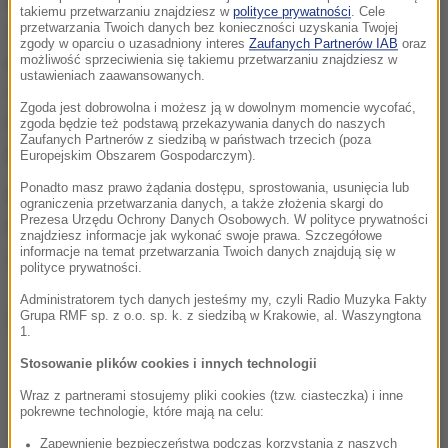
Laboratorium Kryminalistycznego Policji.
takiemu przetwarzaniu znajdziesz w
polityce prywatności
. Cele
przetwarzania Twoich danych bez konieczności uzyskania Twojej
Zagraniczni eksperci mają stwierdzić, czy na
zgody w oparciu o uzasadniony interes
Zaufanych Partnerów IAB
oraz
przekazanych próbkach są ślady materiałów
możliwość sprzeciwienia się takiemu przetwarzaniu znajdziesz w
ustawieniach zaawansowanych.
wybuchowych. Natomiast - jak zastrzegały
Zgoda jest dobrowolna i możesz ją w dowolnym momencie wycofać,
laboratoria - badania nie dadzą odpowiedzi na
zgoda będzie też podstawą przekazywania danych do naszych
Zaufanych Partnerów z siedzibą w państwach trzecich (poza
pytanie o przyczyny katastrofy.
Europejskim Obszarem Gospodarczym).
Ponadto masz prawo żądania dostępu, sprostowania, usunięcia lub
Nie wiadomo natomiast, dlaczego te ekspertyzy
ograniczenia przetwarzania danych, a także złożenia skargi do
Prezesa Urzędu Ochrony Danych Osobowych. W polityce prywatności
trwają aż tak długo. Początkowo przewidywano, że
znajdziesz informacje jak wykonać swoje prawa. Szczegółowe
informacje na temat przetwarzania Twoich danych znajdują się w
zajmą mniej więcej pół roku.
polityce prywatności.
Administratorem tych danych jesteśmy my, czyli Radio Muzyka Fakty
Dalsza część artykułu pod materiałem video:
Grupa RMF sp. z o.o. sp. k. z siedzibą w Krakowie, al. Waszyngtona
1.
Stosowanie plików cookies i innych technologii
Wraz z partnerami stosujemy pliki cookies (tzw. ciasteczka) i inne
pokrewne technologie, które mają na celu:
Zapewnienie bezpieczeństwa podczas korzystania z naszych