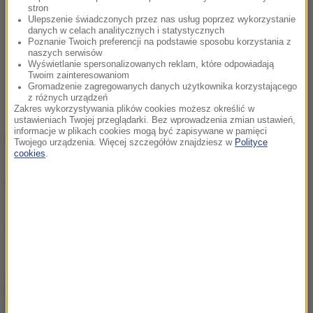
stron
Ulepszenie świadczonych przez nas usług poprzez wykorzystanie
danych w celach analitycznych i statystycznych
Poznanie Twoich preferencji na podstawie sposobu korzystania z
naszych serwisów
Wyświetlanie spersonalizowanych reklam, które odpowiadają
Twoim zainteresowaniom
Gromadzenie zagregowanych danych użytkownika korzystającego
z różnych urządzeń
Zakres wykorzystywania plików cookies możesz określić w
ustawieniach Twojej przeglądarki. Bez wprowadzenia zmian ustawień,
informacje w plikach cookies mogą być zapisywane w pamięci
Autor:
Krzysztof Zasada
Twojego urządzenia. Więcej szczegółów znajdziesz w
Polityce
cookies
.
Opracowanie:
Nicole Makarewicz
Źródło: RMF FM
chcesz widzieć więcej artykułów od RMF24?
dodaj w
Google