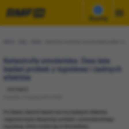
Słuchaj
RMF24
Fakty
Polska
Katastrofa smoleńska. Dwa lata badań próbek z tup
Katastrofa smoleńska. Dwa lata
badań próbek z tupolewa i żadnych
efektów
udostępnij
Czwartek, 17 stycznia 2019 (10:59)
Po blisko dwóch latach nie ma żadnych efektów
zagranicznych ekspertyz próbek z prezydenckiego
tupolewa, który rozbił się w Smoleńsku.