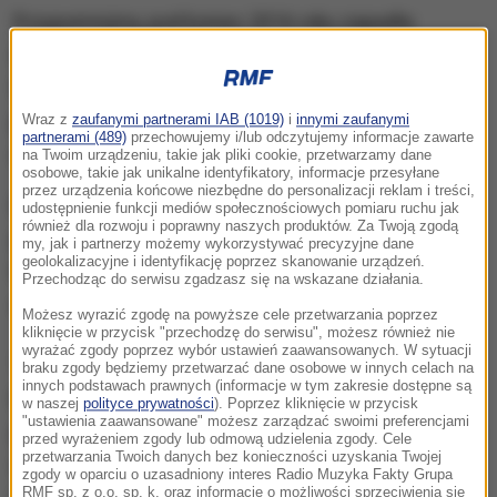
Przypomnijmy, pod koniec 2016 roku zapadła
decyzja o przeprowadzeniu badań poza Polskę.
Śledczy zlecili trzem laboratoriom analizy śladów i
próbek pobranych z wraku, a także szczątków
Wraz z
zaufanymi partnerami IAB (1019)
i
innymi zaufanymi
partnerami (489)
przechowujemy i/lub odczytujemy informacje zawarte
ekshumowanych ofiar katastrofy.
na Twoim urządzeniu, takie jak pliki cookie, przetwarzamy dane
osobowe, takie jak unikalne identyfikatory, informacje przesyłane
przez urządzenia końcowe niezbędne do personalizacji reklam i treści,
Prokuratura spodziewa się pierwszych opinii w
udostępnienie funkcji mediów społecznościowych pomiaru ruchu jak
również dla rozwoju i poprawny naszych produktów. Za Twoją zgodą
połowie tego roku. Jak dowiedział się reporter RMF
my, jak i partnerzy możemy wykorzystywać precyzyjne dane
geolokalizacyjne i identyfikację poprzez skanowanie urządzeń.
FM Krzysztof Zasada - mowa jednak jedynie o
Przechodząc do serwisu zgadzasz się na wskazane działania.
wynikach cząstkowych.
Możesz wyrazić zgodę na powyższe cele przetwarzania poprzez
kliknięcie w przycisk "przechodzę do serwisu", możesz również nie
wyrażać zgody poprzez wybór ustawień zaawansowanych. W sytuacji
Trzy laboratoria: w Wielkiej Brytanii i we Włoszech
braku zgody będziemy przetwarzać dane osobowe w innych celach na
innych podstawach prawnych (informacje w tym zakresie dostępne są
badają setki preparatów. Opinię zlecono, bo
w naszej
polityce prywatności
). Poprzez kliknięcie w przycisk
"ustawienia zaawansowane" możesz zarządzać swoimi preferencjami
prowadząca smoleńskie śledztwo prokuratura miała
przed wyrażeniem zgody lub odmową udzielenia zgody. Cele
przetwarzania Twoich danych bez konieczności uzyskania Twojej
wątpliwości dotyczące ustaleń Centralnego
zgody w oparciu o uzasadniony interes Radio Muzyka Fakty Grupa
RMF sp. z o.o. sp. k. oraz informacje o możliwości sprzeciwienia się