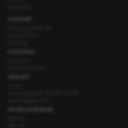
Kanały RSS
POLECANE
Gorąca Linia RMF FM
Staż w RMF24
Patronaty
POZOSTAŁE
Newsroom
Radio internetowe
KONTAKT
O nas
Gorąca Linia RMF FM: 600 700 800
email: fakty@rmf.fm
APLIKACJE MOBILNE
RMF FM
RMF ON