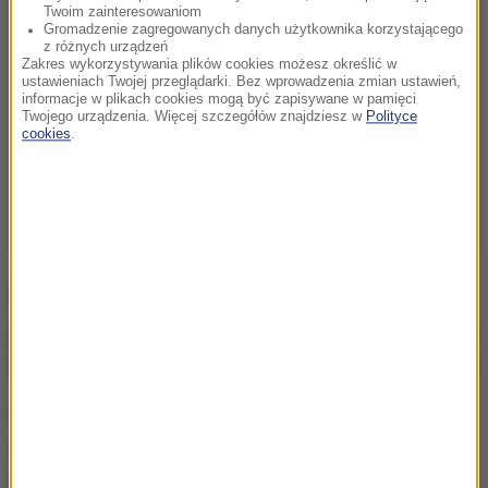
Twoim zainteresowaniom
Gromadzenie zagregowanych danych użytkownika korzystającego
z różnych urządzeń
Zakres wykorzystywania plików cookies możesz określić w
ustawieniach Twojej przeglądarki. Bez wprowadzenia zmian ustawień,
informacje w plikach cookies mogą być zapisywane w pamięci
Twojego urządzenia. Więcej szczegółów znajdziesz w
Polityce
cookies
.
Prezes PiS: Lech Kaczyński
powinien mieć pomniki, muzeum, bo
bardzo dobrze zasłużył się ojczyźnie
Prezes PiS powiedział podczas tej uroczystości, że
dzięki Lechowi Kaczyńskiemu powstało
Porozumienie Centrum, która to partia, jak