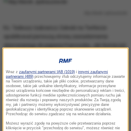
Abp Marek Jędraszewski
Ks. Tadeusz Isakowicz-Zaleski na Twitterze
opublikował pierwszą stronę zawiadomienia
skierowanego do papieża Franciszka. Jak tłumaczył,
zrobił to na prośbę ofiar molestowania,
skrzywdzonych przez abpa Juliusza Paetza, którego
czyny miał ukrywać jako biskup pomocniczy
Wraz z
zaufanymi partnerami IAB (1019)
i
innymi zaufanymi
partnerami (489)
przechowujemy i/lub odczytujemy informacje zawarte
archidiecezji poznańskiej Marek Jędraszewski.
na Twoim urządzeniu, takie jak pliki cookie, przetwarzamy dane
osobowe, takie jak unikalne identyfikatory, informacje przesyłane
Wyjaśnił, że nie udostępni pozostałych stron, bo
przez urządzenia końcowe niezbędne do personalizacji reklam i treści,
udostępnienie funkcji mediów społecznościowych pomiaru ruchu jak
zawierają one poufne dane. Dodał, że nie on jest jego
również dla rozwoju i poprawny naszych produktów. Za Twoją zgodą
my, jak i partnerzy możemy wykorzystywać precyzyjne dane
autorem, ale osoba świecka.
geolokalizacyjne i identyfikację poprzez skanowanie urządzeń.
Przechodząc do serwisu zgadzasz się na wskazane działania.
Możesz wyrazić zgodę na powyższe cele przetwarzania poprzez
kliknięcie w przycisk "przechodzę do serwisu", możesz również nie