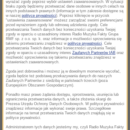
wyrażać zgody poprzez wybór ustawień zaawansowanych. W sytuacji
braku zgody będziemy przetwarzać dane osobowe w innych celach na
innych podstawach prawnych (informacje w tym zakresie dostępne są
w naszej
polityce prywatności
). Poprzez kliknięcie w przycisk
"ustawienia zaawansowane" możesz zarządzać swoimi preferencjami
przed wyrażeniem zgody lub odmową udzielenia zgody. Cele
przetwarzania Twoich danych bez konieczności uzyskania Twojej
zgody w oparciu o uzasadniony interes Radio Muzyka Fakty Grupa
RMF sp. z o.o. sp. k. oraz informacje o możliwości sprzeciwienia się
takiemu przetwarzaniu znajdziesz w
polityce prywatności
. Cele
przetwarzania Twoich danych bez konieczności uzyskania Twojej
zgody w oparciu o uzasadniony interes
Zaufanych Partnerów IAB
oraz
możliwość sprzeciwienia się takiemu przetwarzaniu znajdziesz w
ustawieniach zaawansowanych.
Zgoda jest dobrowolna i możesz ją w dowolnym momencie wycofać,
zgoda będzie też podstawą przekazywania danych do naszych
Zaufanych Partnerów z siedzibą w państwach trzecich (poza
Europejskim Obszarem Gospodarczym).
Ponadto masz prawo żądania dostępu, sprostowania, usunięcia lub
ograniczenia przetwarzania danych, a także złożenia skargi do
Prezesa Urzędu Ochrony Danych Osobowych. W polityce prywatności
znajdziesz informacje jak wykonać swoje prawa. Szczegółowe
informacje na temat przetwarzania Twoich danych znajdują się w
polityce prywatności.
Administratorem tych danych jesteśmy my, czyli Radio Muzyka Fakty