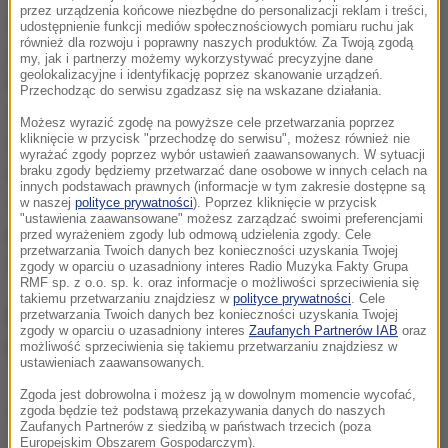
przez urządzenia końcowe niezbędne do personalizacji reklam i treści,
odzyskania skradzionych dóbr kultury, a koordynuje
udostępnienie funkcji mediów społecznościowych pomiaru ruchu jak
również dla rozwoju i poprawny naszych produktów. Za Twoją zgodą
je Ministerstwo Kultury i Dziedzictwa Narodowego.
my, jak i partnerzy możemy wykorzystywać precyzyjne dane
geolokalizacyjne i identyfikację poprzez skanowanie urządzeń.
Proces ten nazywamy restytucją. W bazie strat
Przechodząc do serwisu zgadzasz się na wskazane działania.
wojennych, która wciąż jest aktualizowana, znajduje
Możesz wyrazić zgodę na powyższe cele przetwarzania poprzez
kliknięcie w przycisk "przechodzę do serwisu", możesz również nie
się obecnie około
70 000
dzieł sztuki, które należały
wyrażać zgody poprzez wybór ustawień zaawansowanych. W sytuacji
niegdyś do narodowych kolekcji. Wiele z nich
braku zgody będziemy przetwarzać dane osobowe w innych celach na
innych podstawach prawnych (informacje w tym zakresie dostępne są
obecnie krąży gdzieś po świecie, niekiedy
w naszej
polityce prywatności
). Poprzez kliknięcie w przycisk
"ustawienia zaawansowane" możesz zarządzać swoimi preferencjami
przechodząc z rąk do rąk przy okazji
przed wyrażeniem zgody lub odmową udzielenia zgody. Cele
przetwarzania Twoich danych bez konieczności uzyskania Twojej
najróżniejszych aukcji.
zgody w oparciu o uzasadniony interes Radio Muzyka Fakty Grupa
RMF sp. z o.o. sp. k. oraz informacje o możliwości sprzeciwienia się
takiemu przetwarzaniu znajdziesz w
polityce prywatności
. Cele
Dziś trwa prawie 200 spraw
przetwarzania Twoich danych bez konieczności uzyskania Twojej
zgody w oparciu o uzasadniony interes
Zaufanych Partnerów IAB
oraz
restytucyjnych
możliwość sprzeciwienia się takiemu przetwarzaniu znajdziesz w
ustawieniach zaawansowanych.
Zgoda jest dobrowolna i możesz ją w dowolnym momencie wycofać,
Dalsza część artykułu pod materiałem video:
zgoda będzie też podstawą przekazywania danych do naszych
Zaufanych Partnerów z siedzibą w państwach trzecich (poza
Europejskim Obszarem Gospodarczym).