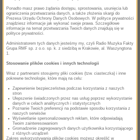
Ponadto masz prawo żądania dostępu, sprostowania, usunięcia lub
ograniczenia przetwarzania danych, a także złożenia skargi do
Prezesa Urzędu Ochrony Danych Osobowych. W polityce prywatności
znajdziesz informacje jak wykonać swoje prawa. Szczegółowe
informacje na temat przetwarzania Twoich danych znajdują się w
polityce prywatności.
Administratorem tych danych jesteśmy my, czyli Radio Muzyka Fakty
Grupa RMF sp. z o.o. sp. k. z siedzibą w Krakowie, al. Waszyngtona
1.
Stosowanie plików cookies i innych technologii
Wraz z partnerami stosujemy pliki cookies (tzw. ciasteczka) i inne
pokrewne technologie, które mają na celu:
Zapewnienie bezpieczeństwa podczas korzystania z naszych
Obecnie ministerstwo kultury prowadzi ponad 180
stron
Ulepszenie świadczonych przez nas usług poprzez wykorzystanie
spraw restytucyjnych w 20 krajach. Działania
danych w celach analitycznych i statystycznych
restytucyjne realizowane są przez Wydział
Poznanie Twoich preferencji na podstawie sposobu korzystania z
naszych serwisów
Restytucji Dóbr Kultury działający w Departamencie
Wyświetlanie spersonalizowanych reklam, które odpowiadają
Twoim zainteresowaniom
Dziedzictwa Kulturowego. Wcześniej zajmował się
Gromadzenie zagregowanych danych użytkownika korzystającego
z różnych urządzeń
tym Departament ds. Restytucji Dóbr Kultury, ale
Zakres wykorzystywania plików cookies możesz określić w