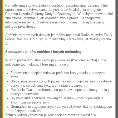
Wschodnim" Paulina Jankowska, rzecznik PKP S.A.
Ponadto masz prawo żądania dostępu, sprostowania, usunięcia lub
ograniczenia przetwarzania danych, a także złożenia skargi do
Stosowne ogłoszenia pojawiły się już m.in. na
Prezesa Urzędu Ochrony Danych Osobowych. W polityce prywatności
znajdziesz informacje jak wykonać swoje prawa. Szczegółowe
lubelskim dworcu.
informacje na temat przetwarzania Twoich danych znajdują się w
polityce prywatności.
Co więcej, na czas ŚDM wymienione zostaną
Administratorem tych danych jesteśmy my, czyli Radio Muzyka Fakty
Grupa RMF sp. z o.o. sp. k. z siedzibą w Krakowie, al. Waszyngtona
również śmietniki. Jak informuje gazeta, kosze mają
1.
być przezroczyste, by ewentualny podejrzany
Stosowanie plików cookies i innych technologii
ładunek łatwo było zauważyć.
Wraz z partnerami stosujemy pliki cookies (tzw. ciasteczka) i inne
pokrewne technologie, które mają na celu:
Więcej na stronie "Dziennika Wschodniego".
Zapewnienie bezpieczeństwa podczas korzystania z naszych
stron
Ulepszenie świadczonych przez nas usług poprzez wykorzystanie
(abs)
danych w celach analitycznych i statystycznych
Poznanie Twoich preferencji na podstawie sposobu korzystania z
naszych serwisów
Dalsza część artykułu pod materiałem video:
Wyświetlanie spersonalizowanych reklam, które odpowiadają
Twoim zainteresowaniom
Gromadzenie zagregowanych danych użytkownika korzystającego
z różnych urządzeń
Zakres wykorzystywania plików cookies możesz określić w