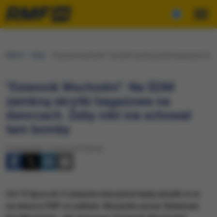
RMF24
Fakty
"Dziennik Wschodni": Na ŚDM zamkną skrytki bagażowe na dw
"Dziennik Wschodni": Na ŚDM
zamkną skrytki bagażowe na
dworcach. Żeby nikt nie schował
tam bomby
Poniedziałek, 11 lipca 2016 (08:42)
Od 15 lipca do 5 sierpnia nieczynne będą skrytki m.in.
na dworcu PKP w Lublinie. Wszystko przez Światowe