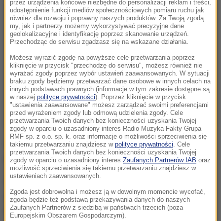
przez urządzenia końcowe niezbędne do personalizacji reklam i treści,
udostępnienie funkcji mediów społecznościowych pomiaru ruchu jak
również dla rozwoju i poprawny naszych produktów. Za Twoją zgodą
my, jak i partnerzy możemy wykorzystywać precyzyjne dane
geolokalizacyjne i identyfikację poprzez skanowanie urządzeń.
Przechodząc do serwisu zgadzasz się na wskazane działania.
Możesz wyrazić zgodę na powyższe cele przetwarzania poprzez
kliknięcie w przycisk "przechodzę do serwisu", możesz również nie
wyrażać zgody poprzez wybór ustawień zaawansowanych. W sytuacji
braku zgody będziemy przetwarzać dane osobowe w innych celach na
innych podstawach prawnych (informacje w tym zakresie dostępne są
w naszej
polityce prywatności
). Poprzez kliknięcie w przycisk
"ustawienia zaawansowane" możesz zarządzać swoimi preferencjami
przed wyrażeniem zgody lub odmową udzielenia zgody. Cele
przetwarzania Twoich danych bez konieczności uzyskania Twojej
zgody w oparciu o uzasadniony interes Radio Muzyka Fakty Grupa
RMF sp. z o.o. sp. k. oraz informacje o możliwości sprzeciwienia się
Skrytki bagażowe na dworcu mają być nieczynne ze
takiemu przetwarzaniu znajdziesz w
polityce prywatności
. Cele
przetwarzania Twoich danych bez konieczności uzyskania Twojej
względu na bezpieczeństwo pasażerów.
zgody w oparciu o uzasadniony interes
Zaufanych Partnerów IAB
oraz
możliwość sprzeciwienia się takiemu przetwarzaniu znajdziesz w
ustawieniach zaawansowanych.
Spółka na czas ŚDM prewencyjnie wyłącza z użytku
Zgoda jest dobrowolna i możesz ją w dowolnym momencie wycofać,
skrytki bagażowe na największych dworcach
zgoda będzie też podstawą przekazywania danych do naszych
Zaufanych Partnerów z siedzibą w państwach trzecich (poza
w Polsc
e - wyjaśnia w rozmowie z "Dziennikiem
Europejskim Obszarem Gospodarczym).