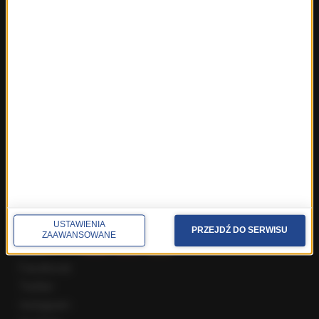
Fakty z Warszawy
Fakty z Wrocławia
Fakty z Zakopanego
ROZMOWY W RMF FM
Najnowsze rozmowy w RMF FM
Rozmowa o 7:00 w RMF FM i Radiu RMF24
Poranna rozmowa w RMF FM
Popołudniowa rozmowa w RMF FM
Gość Krzysztofa Ziemca w RMF FM
Rozmowy w Radiu RMF24
SPOŁECZNOŚĆ
USTAWIENIA
PRZEJDŹ DO SERWISU
ZAAWANSOWANE
Facebook
Twitter
Instagram