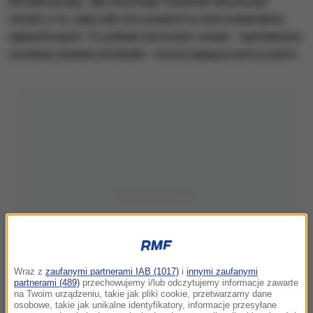
Dni Młodzieży. Jak informuje "Dziennik Wschodni"
chodzi o to, żeby nikt nie umieścił w nich materiałów
wybuchowych. To jednak nie koniec zmian - wymienione
zostaną również śmietniki - kosze będą przezroczyste.
Wraz z
zaufanymi partnerami IAB (1017)
i
innymi zaufanymi
partnerami (489)
przechowujemy i/lub odczytujemy informacje zawarte
na Twoim urządzeniu, takie jak pliki cookie, przetwarzamy dane
osobowe, takie jak unikalne identyfikatory, informacje przesyłane