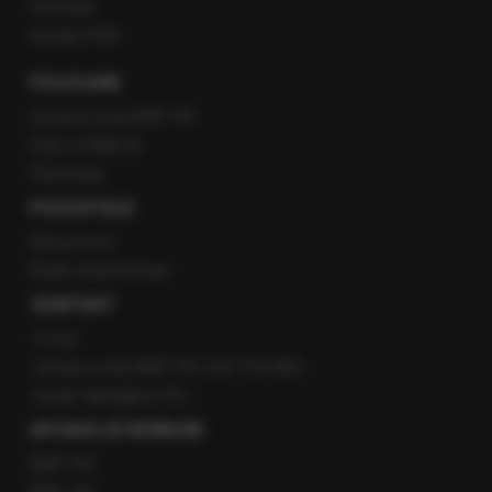
YouTube
Kanały RSS
POLECANE
Gorąca Linia RMF FM
Staż w RMF24
Patronaty
POZOSTAŁE
Newsroom
Radio internetowe
KONTAKT
O nas
Gorąca Linia RMF FM: 600 700 800
email: fakty@rmf.fm
APLIKACJE MOBILNE
RMF FM