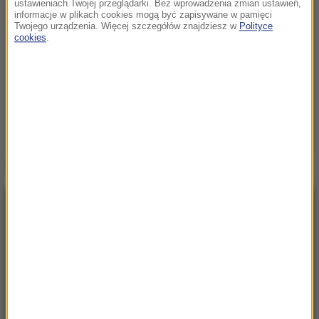
ustawieniach Twojej przeglądarki. Bez wprowadzenia zmian ustawień,
informacje w plikach cookies mogą być zapisywane w pamięci
Twojego urządzenia. Więcej szczegółów znajdziesz w
Polityce
cookies
.
Źródło: RMF FM
NAJNOWSZE
18:15
Apel z rosyjskiego MSZ w sprawie wojny.
„Musimy być przygotowani”
18:03