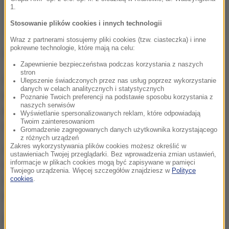
1.
Stosowanie plików cookies i innych technologii
Wraz z partnerami stosujemy pliki cookies (tzw. ciasteczka) i inne
pokrewne technologie, które mają na celu:
Zapewnienie bezpieczeństwa podczas korzystania z naszych
stron
W rozmowie z PAP DiNanno potwierdził, że
4 mld
Ulepszenie świadczonych przez nas usług poprzez wykorzystanie
danych w celach analitycznych i statystycznych
dolarów, o których wspomniał w piątkowym
Poznanie Twoich preferencji na podstawie sposobu korzystania z
naszych serwisów
wystąpieniu, to nowa kwota,
która łącznie poszerzy
Wyświetlanie spersonalizowanych reklam, które odpowiadają
Twoim zainteresowaniom
dostępną dla Polski pulę do niemal 20 mld dolarów.
Gromadzenie zagregowanych danych użytkownika korzystającego
z różnych urządzeń
Zakres wykorzystywania plików cookies możesz określić w
Sekretarz dodał, że Polska będzie mogła
ustawieniach Twojej przeglądarki. Bez wprowadzenia zmian ustawień,
informacje w plikach cookies mogą być zapisywane w pamięci
wykorzystać pieniądze na zakup potrzebnego
Twojego urządzenia. Więcej szczegółów znajdziesz w
Polityce
sprzętu amerykańskiego, w tym
kolejnych
cookies
.
samolotów F-35
.
Do tej pory Polska pożyczyła łącznie ok. 15 mld