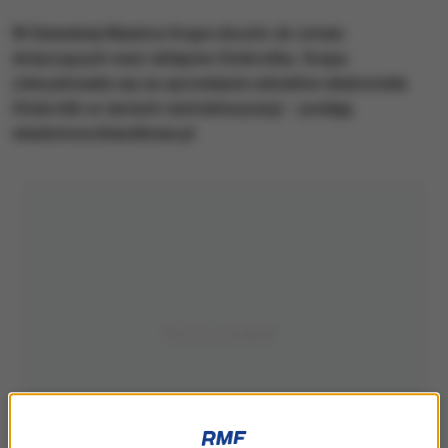
W litewskiej Maxima Grupe doszło do zmian
dotyczących sieci sklepów Stokrotka. Grupa
zdecydowała się na sprzedanie udziałów właściciela
Stokrotki w ramach restrukturyzacji – podają
wiadomoscihandlowe.pl.