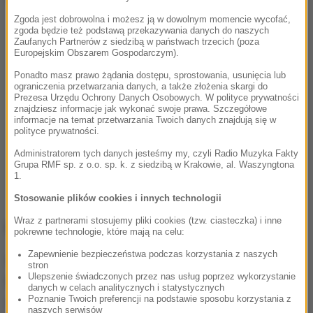
Zgoda jest dobrowolna i możesz ją w dowolnym momencie wycofać,
zgoda będzie też podstawą przekazywania danych do naszych
Zaufanych Partnerów z siedzibą w państwach trzecich (poza
Europejskim Obszarem Gospodarczym).
Ponadto masz prawo żądania dostępu, sprostowania, usunięcia lub
ograniczenia przetwarzania danych, a także złożenia skargi do
Prezesa Urzędu Ochrony Danych Osobowych. W polityce prywatności
znajdziesz informacje jak wykonać swoje prawa. Szczegółowe
informacje na temat przetwarzania Twoich danych znajdują się w
polityce prywatności.
Administratorem tych danych jesteśmy my, czyli Radio Muzyka Fakty
Grupa RMF sp. z o.o. sp. k. z siedzibą w Krakowie, al. Waszyngtona
1.
Stosowanie plików cookies i innych technologii
Wraz z partnerami stosujemy pliki cookies (tzw. ciasteczka) i inne
Co się stało ze Stokrotką?
pokrewne technologie, które mają na celu:
Zapewnienie bezpieczeństwa podczas korzystania z naszych
Do tej pory Maxima Grupe, w której była Stokrotka,
stron
Ulepszenie świadczonych przez nas usług poprzez wykorzystanie
była częścią Vilniaus Prekyba. Podział rynków
danych w celach analitycznych i statystycznych
Poznanie Twoich preferencji na podstawie sposobu korzystania z
spowodował, że konieczna była sprzedaż udziałów
naszych serwisów