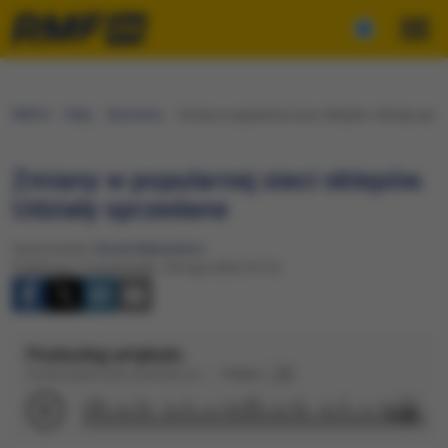
RMF24
Fakty
Ekonomia
Zmiany w popularnej sieci sklepów. Udziały sprz
Zmiany w popularnej sieci sklepów.
Udziały sprzedane
Opracowanie:
Nicole Makarewicz
Publikacja: Poniedziałek, 18 maja 2026 (10:12)
Posłuchaj artykułu
Dźwięk wygenerowany automatycznie
Podkład
1:25