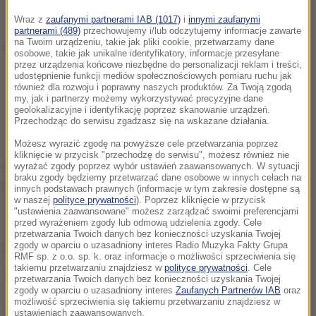
Wraz z
zaufanymi partnerami IAB (1017)
i
innymi zaufanymi
partnerami (489)
przechowujemy i/lub odczytujemy informacje zawarte
na Twoim urządzeniu, takie jak pliki cookie, przetwarzamy dane
osobowe, takie jak unikalne identyfikatory, informacje przesyłane
przez urządzenia końcowe niezbędne do personalizacji reklam i treści,
udostępnienie funkcji mediów społecznościowych pomiaru ruchu jak
Chcesz być na bieżąco? Jeszcze więcej
również dla rozwoju i poprawny naszych produktów. Za Twoją zgodą
my, jak i partnerzy możemy wykorzystywać precyzyjne dane
informacji znajdziesz na stronie
geolokalizacyjne i identyfikację poprzez skanowanie urządzeń.
Przechodząc do serwisu zgadzasz się na wskazane działania.
głównej
RMF24.pl
.
Możesz wyrazić zgodę na powyższe cele przetwarzania poprzez
kliknięcie w przycisk "przechodzę do serwisu", możesz również nie
Holding zdecydował się na przebudowę, w ramach
wyrażać zgody poprzez wybór ustawień zaawansowanych. W sytuacji
braku zgody będziemy przetwarzać dane osobowe w innych celach na
której działalność zostanie podzielona na dwie
innych podstawach prawnych (informacje w tym zakresie dostępne są
w naszej
polityce prywatności
). Poprzez kliknięcie w przycisk
niezależne części. Pierwsza z nich w ramach
"ustawienia zaawansowane" możesz zarządzać swoimi preferencjami
przed wyrażeniem zgody lub odmową udzielenia zgody. Cele
Vilniaus Prekyba będzie skupiać się na krajach
przetwarzania Twoich danych bez konieczności uzyskania Twojej
zgody w oparciu o uzasadniony interes Radio Muzyka Fakty Grupa
bałtyckich, a druga - Paretas B.V - na pozostałych
RMF sp. z o.o. sp. k. oraz informacje o możliwości sprzeciwienia się
takiemu przetwarzaniu znajdziesz w
polityce prywatności
. Cele
rynkach, w tym polskim.
przetwarzania Twoich danych bez konieczności uzyskania Twojej
zgody w oparciu o uzasadniony interes
Zaufanych Partnerów IAB
oraz
możliwość sprzeciwienia się takiemu przetwarzaniu znajdziesz w
Dalsza część artykułu pod materiałem video:
ustawieniach zaawansowanych.