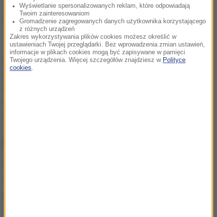
w spółkach odpowiadających za Stokrotkę do
Wyświetlanie spersonalizowanych reklam, które odpowiadają
Twoim zainteresowaniom
Paretas B.V.
Gromadzenie zagregowanych danych użytkownika korzystającego
z różnych urządzeń
Zakres wykorzystywania plików cookies możesz określić w
Jak podają wiadomoscihandlowe.pl, proces
ustawieniach Twojej przeglądarki. Bez wprowadzenia zmian ustawień,
informacje w plikach cookies mogą być zapisywane w pamięci
restrukturyzacji ma zakończyć się w pierwszej
Twojego urządzenia. Więcej szczegółów znajdziesz w
Polityce
cookies
.
połowie 2027 roku.
Zmiany mają na celu
zwiększenie efektywności zarządzania i lepsze
dostosowanie do specyfiki poszczególnych
rynków.
Niemal 1000 sklepów w Polsce
Na koniec 2024 roku sieć Stokrotka posiadała 981
sklepów w całej Polsce,
generując przychody na
poziomie 1,9 mld euro.
Zmiany właścicielskie nie
wpłyną na codzienną działalność sieci, która