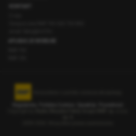
KONTAKT
O nas
Gorąca Linia RMF FM: 600 700 800
email: fakty@rmf.fm
APLIKACJE MOBILNE
RMF FM
RMF ON
Korzystanie z portalu oznacza akceptację
Regulaminu
.
Polityka Cookies
.
SpeakUp
.
Prywatność
.
Copyright by
Radio Muzyka Fakty Grupa RMF sp. z o.o.
sp. k.
2009-2026. Wszystkie prawa zastrzeżone.