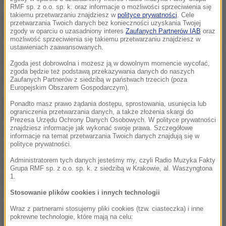
RMF sp. z o.o. sp. k. oraz informacje o możliwości sprzeciwienia się
takiemu przetwarzaniu znajdziesz w
polityce prywatności
. Cele
Podejrzane konta będą blokowane na żądanie szefa
przetwarzania Twoich danych bez konieczności uzyskania Twojej
zgody w oparciu o uzasadniony interes
Zaufanych Partnerów IAB
oraz
Krajowej Administracji Skarbowej (KAS), czyli
możliwość sprzeciwienia się takiemu przetwarzaniu znajdziesz w
wiceministra finansów. MF szacuje, że rocznie może
ustawieniach zaawansowanych.
być blokowanych prawie 5 tys. rachunków
Zgoda jest dobrowolna i możesz ją w dowolnym momencie wycofać,
zgoda będzie też podstawą przekazywania danych do naszych
bankowych przedsiębiorców.
Zaufanych Partnerów z siedzibą w państwach trzecich (poza
Europejskim Obszarem Gospodarczym).
Kształt systemu kontroli kont bankowych przez
Ponadto masz prawo żądania dostępu, sprostowania, usunięcia lub
ograniczenia przetwarzania danych, a także złożenia skargi do
fiskusa został opisany w najnowszej (trzeciej)
Prezesa Urzędu Ochrony Danych Osobowych. W polityce prywatności
znajdziesz informacje jak wykonać swoje prawa. Szczegółowe
wersji projektu ustawy o przeciwdziałaniu
informacje na temat przetwarzania Twoich danych znajdują się w
polityce prywatności.
wykorzystywania sektora finansowego do wyłudzeń
Administratorem tych danych jesteśmy my, czyli Radio Muzyka Fakty
skarbowych. Banki oraz SKOK-i będą przesyłać do
Grupa RMF sp. z o.o. sp. k. z siedzibą w Krakowie, al. Waszyngtona
izby rozliczeniowej oraz do szefa KAS za pomocą
1.
systemu teleinformatycznego (STIR) wszelkie
Stosowanie plików cookies i innych technologii
informacje o rachunkach i przelewach między
Wraz z partnerami stosujemy pliki cookies (tzw. ciasteczka) i inne
pokrewne technologie, które mają na celu:
firmami oraz między firmami a konsumentami. Izba