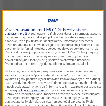
Wraz z
zaufanymi partnerami IAB (1019)
i
innymi zaufanymi
partnerami (489)
przechowujemy i/lub odczytujemy informacje zawarte
na Twoim urządzeniu, takie jak pliki cookie, przetwarzamy dane
osobowe, takie jak unikalne identyfikatory, informacje przesyłane
Jak podaje "Puls Biznesu", od 1 stycznia 2018 r. ma
przez urządzenia końcowe niezbędne do personalizacji reklam i treści,
ruszyć w Ministerstwie Finansów wydzielona strefa
udostępnienie funkcji mediów społecznościowych pomiaru ruchu jak
również dla rozwoju i poprawny naszych produktów. Za Twoją zgodą
specjalna, w której gromadzone będą wrażliwe dane o
my, jak i partnerzy możemy wykorzystywać precyzyjne dane
geolokalizacyjne i identyfikację poprzez skanowanie urządzeń.
rachunkach bankowych przedsiębiorców i
Przechodząc do serwisu zgadzasz się na wskazane działania.
dokonywanych na nich operacjach finansowych.
Możesz wyrazić zgodę na powyższe cele przetwarzania poprzez
kliknięcie w przycisk "przechodzę do serwisu", możesz również nie
Analizować je będzie permanentnie zespół złożony z
wyrażać zgody poprzez wybór ustawień zaawansowanych. W sytuacji
40 kontrolerów, których zadaniem ma być
braku zgody będziemy przetwarzać dane osobowe w innych celach na
innych podstawach prawnych (informacje w tym zakresie dostępne są
wyłapywanie podejrzanych transakcji, mogących
w naszej
polityce prywatności
). Poprzez kliknięcie w przycisk
"ustawienia zaawansowane" możesz zarządzać swoimi preferencjami
mieć związek z oszustwami i wyłudzeniami
przed wyrażeniem zgody lub odmową udzielenia zgody. Cele
przetwarzania Twoich danych bez konieczności uzyskania Twojej
podatkowymi.
zgody w oparciu o uzasadniony interes Radio Muzyka Fakty Grupa