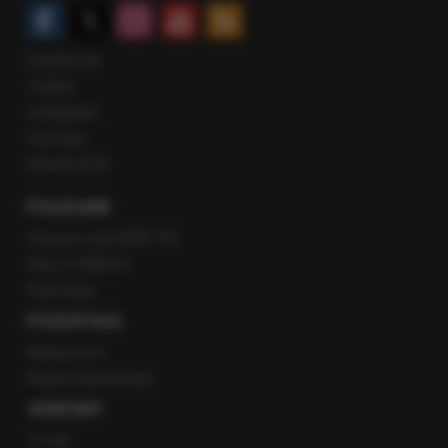
Facebook
Twitter
Instagram
YouTube
Kanały RSS
POLECANE
Gorąca Linia RMF FM
Staż w RMF24
Patronaty
POZOSTAŁE
Newsroom
Radio internetowe
KONTAKT
O nas