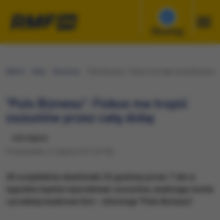
Słuchaj
RMF24
Fakty
Ekonomia
"Puls Biznesu": Fiskus ma tropić oszustów przez
"Puls Biznesu": Fiskus ma tropić
oszustów przez całą dobę
udostępnij
Poniedziałek, 21 sierpnia 2017 (07:50)
40 urzędników skarbówki 24 godziny przez 7 dni w
tygodniu będzie wyszukiwać oszustów, analizując konta
i przelewy bankowe firm - informuje "Puls Biznesu".