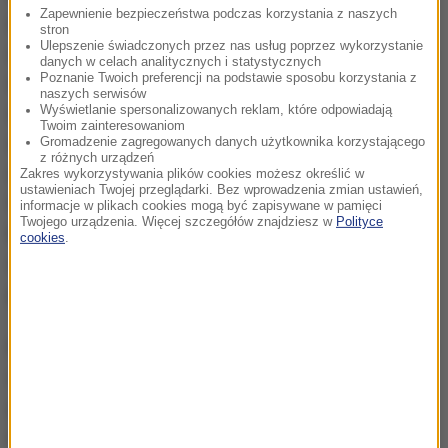
Zapewnienie bezpieczeństwa podczas korzystania z naszych
rozliczeniowa dokona "wstępnej" analizy
stron
Ulepszenie świadczonych przez nas usług poprzez wykorzystanie
uzyskanych danych i opracuje tzw. wskaźniki ryzyka
danych w celach analitycznych i statystycznych
Poznanie Twoich preferencji na podstawie sposobu korzystania z
wykorzystywania danego konta do oszustw
naszych serwisów
Wyświetlanie spersonalizowanych reklam, które odpowiadają
skarbowych. Wskaźniki te prześle do MF. Posiłkując
Twoim zainteresowaniom
się nimi, kontrolerzy fiskusa przeprowadzą tzw.
Gromadzenie zagregowanych danych użytkownika korzystającego
z różnych urządzeń
analizy ryzyka na podstawie danych ze STIR.
Zakres wykorzystywania plików cookies możesz określić w
ustawieniach Twojej przeglądarki. Bez wprowadzenia zmian ustawień,
Wszystko po to, żeby blokować "niebezpieczne"
informacje w plikach cookies mogą być zapisywane w pamięci
Twojego urządzenia. Więcej szczegółów znajdziesz w
Polityce
konta bankowe i w ten sposób uniemożliwiać
cookies
.
oszustwa podatkowe i wyprowadzanie za granicę
pieniędzy wyłudzonych z budżetu państwa.
Projekt przewiduje, że na polecenie szefa KAS, banki
i SKOK-i będą blokować rachunki na okres do 72
godzin (z możliwością przedłużenia do trzech
miesięcy) - pisze dziennik.