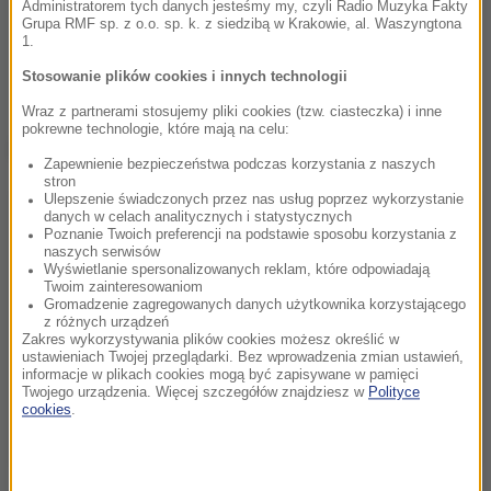
Administratorem tych danych jesteśmy my, czyli Radio Muzyka Fakty
Grupa RMF sp. z o.o. sp. k. z siedzibą w Krakowie, al. Waszyngtona
1.
Stosowanie plików cookies i innych technologii
Wraz z partnerami stosujemy pliki cookies (tzw. ciasteczka) i inne
pokrewne technologie, które mają na celu:
Dalsza część artykułu pod materiałem video:
Zapewnienie bezpieczeństwa podczas korzystania z naszych
stron
Ulepszenie świadczonych przez nas usług poprzez wykorzystanie
danych w celach analitycznych i statystycznych
Poznanie Twoich preferencji na podstawie sposobu korzystania z
naszych serwisów
Wyświetlanie spersonalizowanych reklam, które odpowiadają
Twoim zainteresowaniom
Gromadzenie zagregowanych danych użytkownika korzystającego
z różnych urządzeń
Zakres wykorzystywania plików cookies możesz określić w
ustawieniach Twojej przeglądarki. Bez wprowadzenia zmian ustawień,
informacje w plikach cookies mogą być zapisywane w pamięci
Twojego urządzenia. Więcej szczegółów znajdziesz w
Polityce
cookies
.