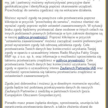
my, jak i partnerzy możemy wykorzystywać precyzyjne dane
diagnozowana.
geolokalizacyjne i identyfikację poprzez skanowanie urządzeń.
Przechodząc do serwisu zgadzasz się na wskazane działania.
"Ewakuacja medyczna z Chin zakończona. Pani
Możesz wyrazić zgodę na powyższe cele przetwarzania poprzez
kliknięcie w przycisk "przechodzę do serwisu", możesz również nie
Klaudia jest już pod opieką lekarzy w IV Wojskowym
wyrażać zgody poprzez wybór ustawień zaawansowanych. W sytuacji
braku zgody będziemy przetwarzać dane osobowe w innych celach na
Szpitalu Klinicznym z Polikliniką we Wrocławiu" -
innych podstawach prawnych (informacje w tym zakresie dostępne są
w naszej
polityce prywatności
). Poprzez kliknięcie w przycisk
napisał Władysław Kosiniak-Kamysz na portalu X.
"ustawienia zaawansowane" możesz zarządzać swoimi preferencjami
przed wyrażeniem zgody lub odmową udzielenia zgody. Cele
"Wierzę, że Pani Klaudia pod opieką lekarzy z
przetwarzania Twoich danych bez konieczności uzyskania Twojej
wrocławskiego szpitala szybko wróci do zdrowia i
zgody w oparciu o uzasadniony interes Radio Muzyka Fakty Grupa
RMF sp. z o.o. sp. k. oraz informacje o możliwości sprzeciwienia się
będzie mogła wrócić do Rodziny i bliskich" - dodał.
takiemu przetwarzaniu znajdziesz w
polityce prywatności
. Cele
przetwarzania Twoich danych bez konieczności uzyskania Twojej
zgody w oparciu o uzasadniony interes
Zaufanych Partnerów IAB
oraz
możliwość sprzeciwienia się takiemu przetwarzaniu znajdziesz w
Dalsza część artykułu pod materiałem video:
ustawieniach zaawansowanych.
Zgoda jest dobrowolna i możesz ją w dowolnym momencie wycofać,
zgoda będzie też podstawą przekazywania danych do naszych
Zaufanych Partnerów z siedzibą w państwach trzecich (poza
Europejskim Obszarem Gospodarczym).
Ponadto masz prawo żądania dostępu, sprostowania, usunięcia lub
ograniczenia przetwarzania danych, a także złożenia skargi do