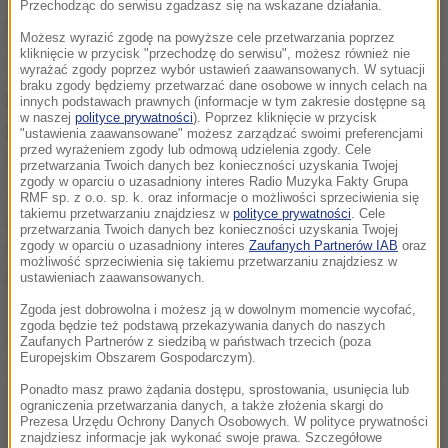
Przechodząc do serwisu zgadzasz się na wskazane działania.
dla konsumentów.
Możesz wyrazić zgodę na powyższe cele przetwarzania poprzez
kliknięcie w przycisk "przechodzę do serwisu", możesz również nie
"
Chleb nie może kosztować 12 złotych, a to bardzo
wyrażać zgody poprzez wybór ustawień zaawansowanych. W sytuacji
braku zgody będziemy przetwarzać dane osobowe w innych celach na
realna wizja.
Jestem wstrząśnięta relacjami
innych podstawach prawnych (informacje w tym zakresie dostępne są
w naszej
polityce prywatności
). Poprzez kliknięcie w przycisk
piekarzy, którzy mówią, że będą płacić za prąd
"ustawienia zaawansowane" możesz zarządzać swoimi preferencjami
przed wyrażeniem zgody lub odmową udzielenia zgody. Cele
zamiast 10 tysięcy złotych miesięcznie 35 tysięcy.
przetwarzania Twoich danych bez konieczności uzyskania Twojej
zgody w oparciu o uzasadniony interes Radio Muzyka Fakty Grupa
To po prostu rozbój w biały dzień. Nie ma szansy,
RMF sp. z o.o. sp. k. oraz informacje o możliwości sprzeciwienia się
takiemu przetwarzaniu znajdziesz w
polityce prywatności
. Cele
żeby jakakolwiek mała firma poradziła sobie z takim
przetwarzania Twoich danych bez konieczności uzyskania Twojej
zgody w oparciu o uzasadniony interes
Zaufanych Partnerów IAB
oraz
wzrostem kosztów" - mówi Hanna Mojsiuk, Prezes
możliwość sprzeciwienia się takiemu przetwarzaniu znajdziesz w
Północnej Izby Gospodarczej w Szczecinie.
ustawieniach zaawansowanych.
Zgoda jest dobrowolna i możesz ją w dowolnym momencie wycofać,
zgoda będzie też podstawą przekazywania danych do naszych
Dalsza część artykułu pod materiałem video:
Zaufanych Partnerów z siedzibą w państwach trzecich (poza
Europejskim Obszarem Gospodarczym).
Ponadto masz prawo żądania dostępu, sprostowania, usunięcia lub
ograniczenia przetwarzania danych, a także złożenia skargi do
Prezesa Urzędu Ochrony Danych Osobowych. W polityce prywatności
znajdziesz informacje jak wykonać swoje prawa. Szczegółowe