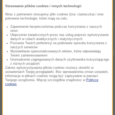
Atak ukraińskich dronów na Biełgorod. W
Stosowanie plików cookies i innych technologii
mieście wybuchły pożary
Wraz z partnerami stosujemy pliki cookies (tzw. ciasteczka) i inne
pokrewne technologie, które mają na celu:
Zapewnienie bezpieczeństwa podczas korzystania z naszych
stron
Poranna rozmowa w RMF FM
Ulepszenie świadczonych przez nas usług poprzez wykorzystanie
danych w celach analitycznych i statystycznych
Gościem Katarzyna Pełczyńska-Nałęcz
Poznanie Twoich preferencji na podstawie sposobu korzystania z
naszych serwisów
Wyświetlanie spersonalizowanych reklam, które odpowiadają
Twoim zainteresowaniom
Gromadzenie zagregowanych danych użytkownika korzystającego
NAJPOPULARNIEJSZE
z różnych urządzeń
Zakres wykorzystywania plików cookies możesz określić w
ustawieniach Twojej przeglądarki. Bez wprowadzenia zmian ustawień,
informacje w plikach cookies mogą być zapisywane w pamięci
Sobota, 8 sierpnia 2026 (11:47)
Twojego urządzenia. Więcej szczegółów znajdziesz w
Polityce
Czekaliśmy na to aż 27 lat. 12 sierpnia 2026 roku
cookies
.
przejdzie do historii
Niedziela, 2 sierpnia 2026 (16:32)
Gdzie żyje się najlepiej? Oto raj dla emigrantów