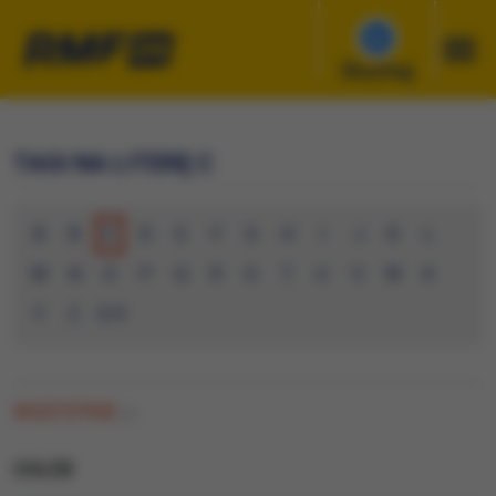
Słuchaj
TAGI NA LITERĘ C
A
B
C
D
E
F
G
H
I
J
K
L
M
N
O
P
Q
R
S
T
U
V
W
X
Y
Z
0-9
WSZYSTKIE
(0)
CHLEB