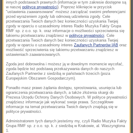
Urodzinowa wycieczka zakończona tragedią.
innych podstawach prawnych (informacje w tym zakresie dostępne są
w naszej
polityce prywatności
). Poprzez kliknięcie w przycisk
Katastrofa helikoptera w Brazylii
"ustawienia zaawansowane" możesz zarządzać swoimi preferencjami
przed wyrażeniem zgody lub odmową udzielenia zgody. Cele
12:31
przetwarzania Twoich danych bez konieczności uzyskania Twojej
zgody w oparciu o uzasadniony interes Radio Muzyka Fakty Grupa
Kraksa w czasie wyścigu kolarskiego. 17 osób
RMF sp. z o.o. sp. k. oraz informacje o możliwości sprzeciwienia się
rannych, lądowało LPR
takiemu przetwarzaniu znajdziesz w
polityce prywatności
. Cele
przetwarzania Twoich danych bez konieczności uzyskania Twojej
zgody w oparciu o uzasadniony interes
Zaufanych Partnerów IAB
oraz
12:18
możliwość sprzeciwienia się takiemu przetwarzaniu znajdziesz w
Wieloryb zauważony przy plaży w
ustawieniach zaawansowanych.
Międzyzdrojach? Ssak dostał eskortę WOPR
Zgoda jest dobrowolna i możesz ją w dowolnym momencie wycofać,
zgoda będzie też podstawą przekazywania danych do naszych
Zaufanych Partnerów z siedzibą w państwach trzecich (poza
12:06
Europejskim Obszarem Gospodarczym).
Zaorał asfalt, usłyszał zarzut. Jest wniosek o
tymczasowy areszt dla rolnika
Ponadto masz prawo żądania dostępu, sprostowania, usunięcia lub
ograniczenia przetwarzania danych, a także złożenia skargi do
Prezesa Urzędu Ochrony Danych Osobowych. W polityce prywatności
11:58
znajdziesz informacje jak wykonać swoje prawa. Szczegółowe
informacje na temat przetwarzania Twoich danych znajdują się w
Blisko tragedii we Wrocławiu. Samochód na
polityce prywatności.
krawędzi mostu
Administratorem tych danych jesteśmy my, czyli Radio Muzyka Fakty
Grupa RMF sp. z o.o. sp. k. z siedzibą w Krakowie, al. Waszyngtona
11:31
1.