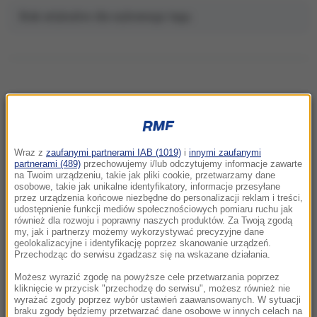
Brak artykułów dla wybranego tagu.
NAJNOWSZE
Wraz z
zaufanymi partnerami IAB (1019)
i
innymi zaufanymi
13:44
partnerami (489)
przechowujemy i/lub odczytujemy informacje zawarte
Włodzimierz Rezner nie żyje. Odszedł
na Twoim urządzeniu, takie jak pliki cookie, przetwarzamy dane
osobowe, takie jak unikalne identyfikatory, informacje przesyłane
legendarny komentator sportowy i pasjonat
przez urządzenia końcowe niezbędne do personalizacji reklam i treści,
kolarstwa
udostępnienie funkcji mediów społecznościowych pomiaru ruchu jak
również dla rozwoju i poprawny naszych produktów. Za Twoją zgodą
my, jak i partnerzy możemy wykorzystywać precyzyjne dane
13:07
geolokalizacyjne i identyfikację poprzez skanowanie urządzeń.
Czy Polska 2050 przetrwa polityczny kryzys?
Przechodząc do serwisu zgadzasz się na wskazane działania.
Na to pytanie odpowie liderka partii
Możesz wyrazić zgodę na powyższe cele przetwarzania poprzez
kliknięcie w przycisk "przechodzę do serwisu", możesz również nie
wyrażać zgody poprzez wybór ustawień zaawansowanych. W sytuacji
12:54
braku zgody będziemy przetwarzać dane osobowe w innych celach na