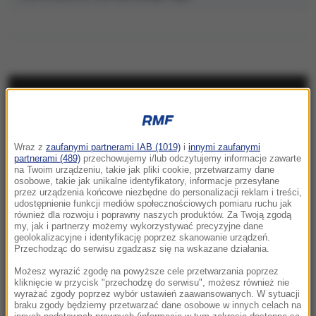
NAJNOWSZE
23:57
Wraz z
zaufanymi partnerami IAB (1019)
i
innymi zaufanymi
Były żołnierz USA przechodzi piekło w Rosji.
partnerami (489)
przechowujemy i/lub odczytujemy informacje zawarte
Waszyngton naciska na Moskwę
na Twoim urządzeniu, takie jak pliki cookie, przetwarzamy dane
osobowe, takie jak unikalne identyfikatory, informacje przesyłane
przez urządzenia końcowe niezbędne do personalizacji reklam i treści,
23:18
udostępnienie funkcji mediów społecznościowych pomiaru ruchu jak
„To był dobry dzień”. Iga Świątek awansowała
również dla rozwoju i poprawny naszych produktów. Za Twoją zgodą
my, jak i partnerzy możemy wykorzystywać precyzyjne dane
do kolejnej rundy w Toronto
geolokalizacyjne i identyfikację poprzez skanowanie urządzeń.
Przechodząc do serwisu zgadzasz się na wskazane działania.
23:08
Możesz wyrazić zgodę na powyższe cele przetwarzania poprzez
„Są już pewne postępy”. Donald Trump mówił
kliknięcie w przycisk "przechodzę do serwisu", możesz również nie
wyrażać zgody poprzez wybór ustawień zaawansowanych. W sytuacji
o wojnie w Ukrainie
braku zgody będziemy przetwarzać dane osobowe w innych celach na