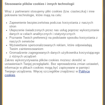
Stosowanie plików cookies i innych technologii
Wraz z partnerami stosujemy pliki cookies (tzw. ciasteczka) i inne
pokrewne technologie, które mają na celu:
Poranna rozmowa w RMF FM
Zapewnienie bezpieczeństwa podczas korzystania z naszych
Gościem Marcin Mastalerek
stron
Ulepszenie świadczonych przez nas usług poprzez wykorzystanie
danych w celach analitycznych i statystycznych
Poznanie Twoich preferencji na podstawie sposobu korzystania z
naszych serwisów
NAJPOPULARNIEJSZE
Wyświetlanie spersonalizowanych reklam, które odpowiadają
Twoim zainteresowaniom
Gromadzenie zagregowanych danych użytkownika korzystającego
z różnych urządzeń
Niedziela, 2 sierpnia 2026 (16:32)
Zakres wykorzystywania plików cookies możesz określić w
Gdzie żyje się najlepiej? Oto raj dla emigrantów
ustawieniach Twojej przeglądarki. Bez wprowadzenia zmian ustawień,
informacje w plikach cookies mogą być zapisywane w pamięci
Twojego urządzenia. Więcej szczegółów znajdziesz w
Polityce
cookies
.
Sobota, 1 sierpnia 2026 (15:39)
Sumy opanowały jezioro Garda. Włosi przygotowali
100 tys. euro dla tych, którzy je złowią
Niedziela, 2 sierpnia 2026 (05:13)