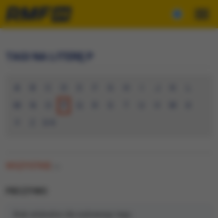
TAGI NA LITERĘ P
A
B
C
D
E
F
G
H
I
J
K
L
M
N
O
P
Q
R
S
T
U
V
W
X
Y
Z
0-9
WSZYSTKIE
(0)
PIECZYWO
Brak artykułów dla wybranego tagu.