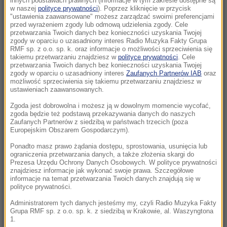
innych podstawach prawnych (informacje w tym zakresie dostępne są
22:17
w naszej
polityce prywatności
). Poprzez kliknięcie w przycisk
"ustawienia zaawansowane" możesz zarządzać swoimi preferencjami
GKS Katowice w nieciekawej sytuacji przed
przed wyrażeniem zgody lub odmową udzielenia zgody. Cele
rewanżem z Izraelczykami
przetwarzania Twoich danych bez konieczności uzyskania Twojej
zgody w oparciu o uzasadniony interes Radio Muzyka Fakty Grupa
RMF sp. z o.o. sp. k. oraz informacje o możliwości sprzeciwienia się
21:42
takiemu przetwarzaniu znajdziesz w
polityce prywatności
. Cele
Raków bezbramkowo remisuje. Sprawa
przetwarzania Twoich danych bez konieczności uzyskania Twojej
zgody w oparciu o uzasadniony interes
Zaufanych Partnerów IAB
oraz
awansu otwarta
możliwość sprzeciwienia się takiemu przetwarzaniu znajdziesz w
ustawieniach zaawansowanych.
21:37
Zgoda jest dobrowolna i możesz ją w dowolnym momencie wycofać,
Rosja na dalekiej północy ćwiczyła walkę z
zgoda będzie też podstawą przekazywania danych do naszych
NATO
Zaufanych Partnerów z siedzibą w państwach trzecich (poza
Europejskim Obszarem Gospodarczym).
21:15
Ponadto masz prawo żądania dostępu, sprostowania, usunięcia lub
ograniczenia przetwarzania danych, a także złożenia skargi do
Masakra w Jemenie. Huti przeszli do
Prezesa Urzędu Ochrony Danych Osobowych. W polityce prywatności
ofensywy
znajdziesz informacje jak wykonać swoje prawa. Szczegółowe
informacje na temat przetwarzania Twoich danych znajdują się w
polityce prywatności.
21:14
Tam jeszcze nie był. Zełenski odwiedzi
Administratorem tych danych jesteśmy my, czyli Radio Muzyka Fakty
Grupa RMF sp. z o.o. sp. k. z siedzibą w Krakowie, al. Waszyngtona
partnera Rosji
1.