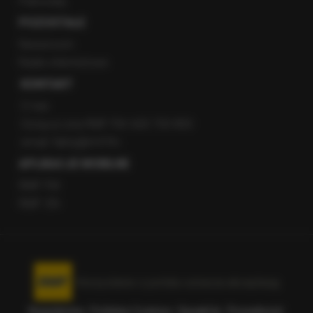
Patronaty
POZOSTAŁE
Newsroom
Radio internetowe
KONTAKT
O nas
Gorąca Linia RMF FM: 600 700 800
email: fakty@rmf.fm
APLIKACJE MOBILNE
RMF FM
RMF ON
Korzystanie z portalu oznacza akceptację
Regulaminu
.
Polityka Cookies
.
SpeakUp
.
Prywatność
.