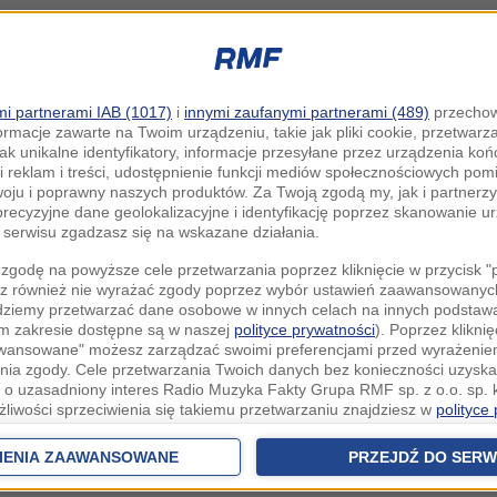
i partnerami IAB (1017)
i
innymi zaufanymi partnerami (489)
przechow
ormacje zawarte na Twoim urządzeniu, takie jak pliki cookie, przetwar
jak unikalne identyfikatory, informacje przesyłane przez urządzenia k
i reklam i treści, udostępnienie funkcji mediów społecznościowych pom
woju i poprawny naszych produktów. Za Twoją zgodą my, jak i partner
Wcale nie Paryż. Oto najbard
recyzyjne dane geolokalizacyjne i identyfikację poprzez skanowanie u
atrakcyjne miasto turystycz
ganizm nie umiera ze
serwisu zgadzasz się na wskazane działania.
świata
ci. Z łatwością oszukuje
zgodę na powyższe cele przetwarzania poprzez kliknięcie w przycisk 
z również nie wyrażać zgody poprzez wybór ustawień zaawansowanych
dziemy przetwarzać dane osobowe w innych celach na innych podsta
ym zakresie dostępne są w naszej
polityce prywatności
). Poprzez kliknię
awansowane" możesz zarządzać swoimi preferencjami przed wyrażenie
ia zgody. Cele przetwarzania Twoich danych bez konieczności uzyska
 o uzasadniony interes Radio Muzyka Fakty Grupa RMF sp. z o.o. sp. k
żliwości sprzeciwienia się takiemu przetwarzaniu znajdziesz w
polityce
nia Twoich danych bez konieczności uzyskania Twojej zgody w oparci
ch Partnerów IAB
oraz możliwość sprzeciwienia się takiemu przetwarza
IENIA ZAAWANSOWANE
PRZEJDŹ DO SERW
aawansowanych.