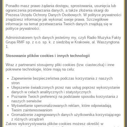
Ponadto masz prawo żądania dostępu, sprostowania, usunięcia lub
ograniczenia przetwarzania danych, a także złożenia skargi do
Prezesa Urzędu Ochrony Danych Osobowych. W polityce prywatności
Pracownicy szpitala starali się, aby para mogła leżeć
znajdziesz informacje jak wykonać swoje prawa. Szczegółowe
informacje na temat przetwarzania Twoich danych znajdują się w
na jednym oddziale, ale niestety nie zdążyli
polityce prywatności.
zrealizować planu. 94-letnia kobieta zmarła w
Administratorem tych danych jesteśmy my, czyli Radio Muzyka Fakty
Grupa RMF sp. z o.o. sp. k. z siedzibą w Krakowie, al. Waszyngtona
miniony piątek o 4:30 czasu lokalnego, zaś jej mąż
1.
niewiele później - o godzinie 9:45.
Stosowanie plików cookies i innych technologii
Wraz z partnerami stosujemy pliki cookies (tzw. ciasteczka) i inne
George i Jean poznali się w 1941 roku, niedaleko
pokrewne technologie, które mają na celu:
Londynu podczas jednej z zabawach tanecznych.
Zapewnienie bezpieczeństwa podczas korzystania z naszych
stron
Młody George, z pochodzenia Kanadyjczyk,
Ulepszenie świadczonych przez nas usług poprzez wykorzystanie
stacjonował wówczas niedaleko stolicy Wielkiej
danych w celach analitycznych i statystycznych
Poznanie Twoich preferencji na podstawie sposobu korzystania z
Brytanii.
naszych serwisów
Wyświetlanie spersonalizowanych reklam, które odpowiadają
Twoim zainteresowaniom
Po latach, George w jednym z wywiadów tak
Gromadzenie zagregowanych danych użytkownika korzystającego
z różnych urządzeń
wspominał ich pierwsze spotkanie.
Jean zwróciła
Zakres wykorzystywania plików cookies możesz określić w