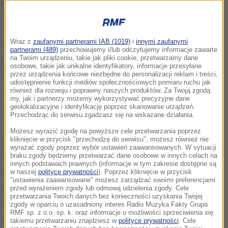
dzisiaj państwem, na które w UE spogląda bardzo
wiele państw i czeka na nasz głos. Jesteśmy
Wraz z
zaufanymi partnerami IAB (1019)
i
innymi zaufanymi
dynamicznie rozwijającą się gospodarką. Nie
partnerami (489)
przechowujemy i/lub odczytujemy informacje zawarte
jesteśmy skłóceni. To, że mamy inne zdanie, że
na Twoim urządzeniu, takie jak pliki cookie, przetwarzamy dane
osobowe, takie jak unikalne identyfikatory, informacje przesyłane
bronimy własnych interesów, przynosi dobre owoce
przez urządzenia końcowe niezbędne do personalizacji reklam i treści,
udostępnienie funkcji mediów społecznościowych pomiaru ruchu jak
dla Polski
- uważa premier Szydło.
również dla rozwoju i poprawny naszych produktów. Za Twoją zgodą
my, jak i partnerzy możemy wykorzystywać precyzyjne dane
geolokalizacyjne i identyfikację poprzez skanowanie urządzeń.
Większość zadań, które zadeklarowaliśmy, jest albo
Przechodząc do serwisu zgadzasz się na wskazane działania.
ukończona, albo jest w trakcie realizacji
- mówi
Możesz wyrazić zgodę na powyższe cele przetwarzania poprzez
kliknięcie w przycisk "przechodzę do serwisu", możesz również nie
premier o pracach swojego rządu.
Największe
wyrażać zgody poprzez wybór ustawień zaawansowanych. W sytuacji
wyzwanie to w tej chwili zakończenie reformy służby
braku zgody będziemy przetwarzać dane osobowe w innych celach na
innych podstawach prawnych (informacje w tym zakresie dostępne są
zdrowia - przyznaje szefowa rządu. Chcielibyśmy
w naszej
polityce prywatności
). Poprzez kliknięcie w przycisk
"ustawienia zaawansowane" możesz zarządzać swoimi preferencjami
przeprowadzić reformę dotyczącą koncentracji rynku
przed wyrażeniem zgody lub odmową udzielenia zgody. Cele
przetwarzania Twoich danych bez konieczności uzyskania Twojej
medialnego i służb specjalnych, te ustawy są
zgody w oparciu o uzasadniony interes Radio Muzyka Fakty Grupa
RMF sp. z o.o. sp. k. oraz informacje o możliwości sprzeciwienia się
przygotowane
- dodaje premier Szydło.
takiemu przetwarzaniu znajdziesz w
polityce prywatności
. Cele