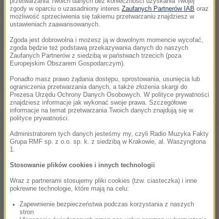
przetwarzania Twoich danych bez konieczności uzyskania Twojej
zgody w oparciu o uzasadniony interes
Zaufanych Partnerów IAB
oraz
Od początku wierzyłam, że kompromis jest możliwy
możliwość sprzeciwienia się takiemu przetwarzaniu znajdziesz w
ustawieniach zaawansowanych.
do osiągnięcia
- tak szefowa rządu mówi o
Zgoda jest dobrowolna i możesz ją w dowolnym momencie wycofać,
porozumieniu na linii prezydent-PiS ws. ustaw o KRS
zgoda będzie też podstawą przekazywania danych do naszych
i SN.
Jeżeli to się potwierdzi, to będę pierwszą osobą,
Zaufanych Partnerów z siedzibą w państwach trzecich (poza
Europejskim Obszarem Gospodarczym).
która zadzwoni do pana prezydenta i podziękuje mu
Ponadto masz prawo żądania dostępu, sprostowania, usunięcia lub
za to, że przyjął te rozwiązania i że możemy
ograniczenia przetwarzania danych, a także złożenia skargi do
Prezesa Urzędu Ochrony Danych Osobowych. W polityce prywatności
wprowadzić dobrą reformę dla Polaków
- deklaruje
znajdziesz informacje jak wykonać swoje prawa. Szczegółowe
informacje na temat przetwarzania Twoich danych znajdują się w
szefowa rządu.
Sądzę, że to jest wynik pracy zespołu
polityce prywatności.
roboczego. Jeżeli jest kompromis, to myślę, że
Administratorem tych danych jesteśmy my, czyli Radio Muzyka Fakty
Grupa RMF sp. z o.o. sp. k. z siedzibą w Krakowie, al. Waszyngtona
niedługo nikt nie będzie pamiętał tych zdań, które być
1.
może czasami z obu stron zostały zbyt mocno
Stosowanie plików cookies i innych technologii
powiedziane, a być może to była pewna motywacja
Wraz z partnerami stosujemy pliki cookies (tzw. ciasteczka) i inne
do tego, żeby ten kompromis osiągnąć
- uważa
pokrewne technologie, które mają na celu:
premier Szydło.
Zapewnienie bezpieczeństwa podczas korzystania z naszych
stron