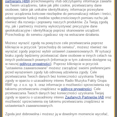
partnerami (489)
przechowujemy i/lub odczytujemy informacje zawarte
na Twoim urządzeniu, takie jak pliki cookie, przetwarzamy dane
osobowe, takie jak unikalne identyfikatory, informacje przesyłane
przez urządzenia końcowe niezbędne do personalizacji reklam i treści,
udostępnienie funkcji mediów społecznościowych pomiaru ruchu jak
również dla rozwoju i poprawny naszych produktów. Za Twoją zgodą
my, jak i partnerzy możemy wykorzystywać precyzyjne dane
geolokalizacyjne i identyfikację poprzez skanowanie urządzeń.
Przechodząc do serwisu zgadzasz się na wskazane działania.
Możesz wyrazić zgodę na powyższe cele przetwarzania poprzez
kliknięcie w przycisk "przechodzę do serwisu", możesz również nie
wyrażać zgody poprzez wybór ustawień zaawansowanych. W sytuacji
braku zgody będziemy przetwarzać dane osobowe w innych celach na
innych podstawach prawnych (informacje w tym zakresie dostępne są
w naszej
polityce prywatności
). Poprzez kliknięcie w przycisk
"ustawienia zaawansowane" możesz zarządzać swoimi preferencjami
przed wyrażeniem zgody lub odmową udzielenia zgody. Cele
przetwarzania Twoich danych bez konieczności uzyskania Twojej
zgody w oparciu o uzasadniony interes Radio Muzyka Fakty Grupa
RMF sp. z o.o. sp. k. oraz informacje o możliwości sprzeciwienia się
takiemu przetwarzaniu znajdziesz w
polityce prywatności
. Cele
przetwarzania Twoich danych bez konieczności uzyskania Twojej
zgody w oparciu o uzasadniony interes
Zaufanych Partnerów IAB
oraz
możliwość sprzeciwienia się takiemu przetwarzaniu znajdziesz w
ustawieniach zaawansowanych.
Zgoda jest dobrowolna i możesz ją w dowolnym momencie wycofać,