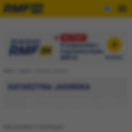
NA ŻYWO
Przedpołudnie i
Popołudnie Radia
RMF24
RMF24
Autorzy
Katarzyna Jasińska
KATARZYNA JASIŃSKA
DZIENNIKARZ
Brak artykułów w tej kategorii.