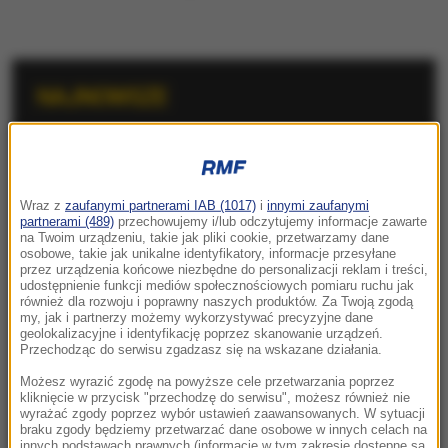
NAJNOWSZE
12:43
Policjant odebrał poród na stacji paliw.
Niezwykła akcja w Kujawsko-Pomorskiem
Wraz z
zaufanymi partnerami IAB (1017)
i
innymi zaufanymi
partnerami (489)
przechowujemy i/lub odczytujemy informacje zawarte
12:33
na Twoim urządzeniu, takie jak pliki cookie, przetwarzamy dane
osobowe, takie jak unikalne identyfikatory, informacje przesyłane
Darwin miał rację. Po 150 latach udowodniła
przez urządzenia końcowe niezbędne do personalizacji reklam i treści,
to ta roślina
udostępnienie funkcji mediów społecznościowych pomiaru ruchu jak
również dla rozwoju i poprawny naszych produktów. Za Twoją zgodą
my, jak i partnerzy możemy wykorzystywać precyzyjne dane
12:30
geolokalizacyjne i identyfikację poprzez skanowanie urządzeń.
„Zmagałem się ze smutkiem i depresją”. Autor
Przechodząc do serwisu zgadzasz się na wskazane działania.
„Gry o tron” w szczerym wyznaniu
Możesz wyrazić zgodę na powyższe cele przetwarzania poprzez
kliknięcie w przycisk "przechodzę do serwisu", możesz również nie
wyrażać zgody poprzez wybór ustawień zaawansowanych. W sytuacji
12:18
braku zgody będziemy przetwarzać dane osobowe w innych celach na
Ostatni lot brytyjskich lotników. Świnoujski las
innych podstawach prawnych (informacje w tym zakresie dostępne są