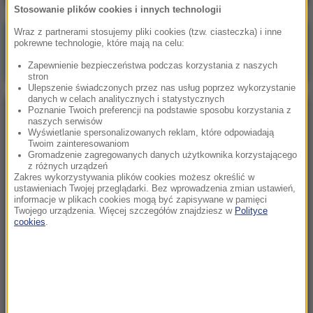
Stosowanie plików cookies i innych technologii
Wraz z partnerami stosujemy pliki cookies (tzw. ciasteczka) i inne
Poranna rozmowa w RMF FM
pokrewne technologie, które mają na celu:
Gościem Zbigniew Bogucki
Zapewnienie bezpieczeństwa podczas korzystania z naszych
stron
Ulepszenie świadczonych przez nas usług poprzez wykorzystanie
danych w celach analitycznych i statystycznych
Poznanie Twoich preferencji na podstawie sposobu korzystania z
NAJPOPULARNIEJSZE
naszych serwisów
Wyświetlanie spersonalizowanych reklam, które odpowiadają
Twoim zainteresowaniom
Niedziela, 2 sierpnia 2026 (16:32)
Gromadzenie zagregowanych danych użytkownika korzystającego
z różnych urządzeń
Gdzie żyje się najlepiej? Oto raj dla emigrantów
Zakres wykorzystywania plików cookies możesz określić w
ustawieniach Twojej przeglądarki. Bez wprowadzenia zmian ustawień,
informacje w plikach cookies mogą być zapisywane w pamięci
Twojego urządzenia. Więcej szczegółów znajdziesz w
Polityce
Sobota, 1 sierpnia 2026 (15:39)
cookies
.
Sumy opanowały jezioro Garda. Włosi przygotowali
100 tys. euro dla tych, którzy je złowią
Niedziela, 2 sierpnia 2026 (05:13)
Włosi zachwyceni polskimi turystami. W tym