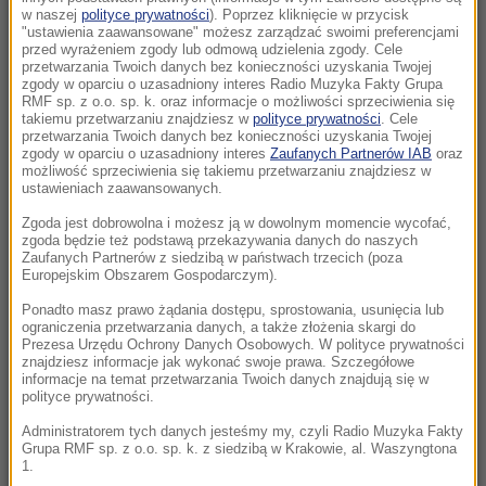
odkrywa tajemnicę sprzed lat
w naszej
polityce prywatności
). Poprzez kliknięcie w przycisk
"ustawienia zaawansowane" możesz zarządzać swoimi preferencjami
przed wyrażeniem zgody lub odmową udzielenia zgody. Cele
11:57
przetwarzania Twoich danych bez konieczności uzyskania Twojej
zgody w oparciu o uzasadniony interes Radio Muzyka Fakty Grupa
Historyczny rekord upałów pod Tatrami. Kiedy
RMF sp. z o.o. sp. k. oraz informacje o możliwości sprzeciwienia się
się ochłodzi?
takiemu przetwarzaniu znajdziesz w
polityce prywatności
. Cele
przetwarzania Twoich danych bez konieczności uzyskania Twojej
zgody w oparciu o uzasadniony interes
Zaufanych Partnerów IAB
oraz
11:54
możliwość sprzeciwienia się takiemu przetwarzaniu znajdziesz w
Polak zmarł po interwencji policji. Jest wiele
ustawieniach zaawansowanych.
pytań i śledztwo prokuratury
Zgoda jest dobrowolna i możesz ją w dowolnym momencie wycofać,
zgoda będzie też podstawą przekazywania danych do naszych
11:49
Zaufanych Partnerów z siedzibą w państwach trzecich (poza
Europejskim Obszarem Gospodarczym).
Rekordowa rekrutacja w szkołach i na
uczelniach. Nawet 96 kandydatów na jedno
Ponadto masz prawo żądania dostępu, sprostowania, usunięcia lub
ograniczenia przetwarzania danych, a także złożenia skargi do
miejsce
Prezesa Urzędu Ochrony Danych Osobowych. W polityce prywatności
znajdziesz informacje jak wykonać swoje prawa. Szczegółowe
informacje na temat przetwarzania Twoich danych znajdują się w
11:48
polityce prywatności.
Leszczyna ma przeprosić posła PiS. Poszło o
„parasol ochronny”
Administratorem tych danych jesteśmy my, czyli Radio Muzyka Fakty
Grupa RMF sp. z o.o. sp. k. z siedzibą w Krakowie, al. Waszyngtona
1.