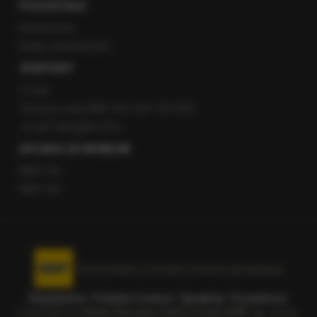
POZOSTAŁE
Newsroom
Radio internetowe
KONTAKT
O nas
Gorąca Linia RMF FM: 600 700 800
email: fakty@rmf.fm
APLIKACJE MOBILNE
RMF FM
RMF ON
Korzystanie z portalu oznacza akceptację
Regulaminu
.
Polityka Cookies
.
SpeakUp
.
Prywatność
.
Copyright by
Radio Muzyka Fakty Grupa RMF sp. z o.o.