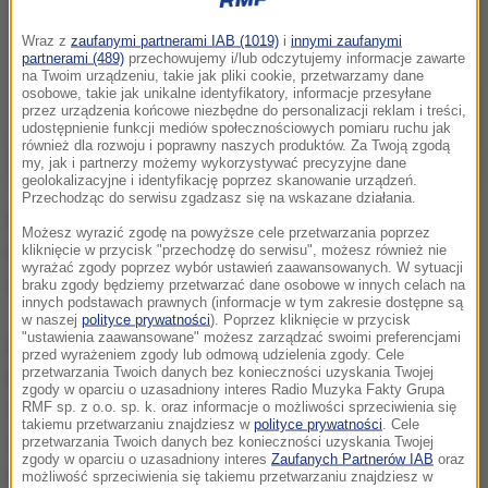
Wraz z
zaufanymi partnerami IAB (1019)
i
innymi zaufanymi
partnerami (489)
przechowujemy i/lub odczytujemy informacje zawarte
na Twoim urządzeniu, takie jak pliki cookie, przetwarzamy dane
osobowe, takie jak unikalne identyfikatory, informacje przesyłane
przez urządzenia końcowe niezbędne do personalizacji reklam i treści,
udostępnienie funkcji mediów społecznościowych pomiaru ruchu jak
również dla rozwoju i poprawny naszych produktów. Za Twoją zgodą
my, jak i partnerzy możemy wykorzystywać precyzyjne dane
geolokalizacyjne i identyfikację poprzez skanowanie urządzeń.
Przechodząc do serwisu zgadzasz się na wskazane działania.
Piotr Zieliński rozegrał cały mecz, podobnie jak
Możesz wyrazić zgodę na powyższe cele przetwarzania poprzez
Łukasz Skorupski w bramce gospodarzy, który po raz
kliknięcie w przycisk "przechodzę do serwisu", możesz również nie
wyrażać zgody poprzez wybór ustawień zaawansowanych. W sytuacji
drugi w sezonie zachował czyste konto.
braku zgody będziemy przetwarzać dane osobowe w innych celach na
innych podstawach prawnych (informacje w tym zakresie dostępne są
w naszej
polityce prywatności
). Poprzez kliknięcie w przycisk
"ustawienia zaawansowane" możesz zarządzać swoimi preferencjami
Prowadzenie zapewnił Empoli Bośniak Rade Krunic
przed wyrażeniem zgody lub odmową udzielenia zgody. Cele
przetwarzania Twoich danych bez konieczności uzyskania Twojej
krótko przed przerwą, a w 57. minucie wynik ustalił
zgody w oparciu o uzasadniony interes Radio Muzyka Fakty Grupa
21-letni Polak, który w tym sezonie po raz siódmy w
RMF sp. z o.o. sp. k. oraz informacje o możliwości sprzeciwienia się
takiemu przetwarzaniu znajdziesz w
polityce prywatności
. Cele
spotkaniu ligowym spędził na boisku 90 minut. W 64.
przetwarzania Twoich danych bez konieczności uzyskania Twojej
zgody w oparciu o uzasadniony interes
Zaufanych Partnerów IAB
oraz
minucie został ukarany żółtą kartką.
możliwość sprzeciwienia się takiemu przetwarzaniu znajdziesz w