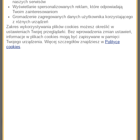
naszych serwisów
Wyświetlanie spersonalizowanych reklam, które odpowiadają
Twoim zainteresowaniom
Gromadzenie zagregowanych danych użytkownika korzystającego
z różnych urządzeń
Zakres wykorzystywania plików cookies możesz określić w
ustawieniach Twojej przeglądarki. Bez wprowadzenia zmian ustawień,
informacje w plikach cookies mogą być zapisywane w pamięci
Twojego urządzenia. Więcej szczegółów znajdziesz w
Polityce
cookies
.
NAJWAŻNIEJSZE FAKTY
Atak na nastolatka w