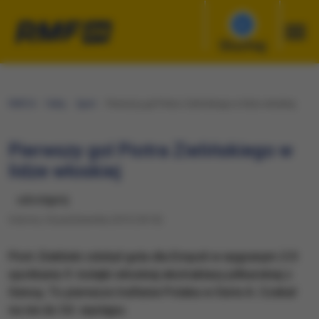
Słuchaj
RMF24
Fakty
Sport
Pierwszy gol Piotra Zielińskiego w lidze włoskiej
Pierwszy gol Piotra Zielińskiego w
lidze włoskiej
udostępnij
Sobota, 24 października 2015 (18:10)
Piotr Zieliński zdobył gola dla Empoli w wygranym 2:0
spotkaniu 9. kolejki włoskiej ekstraklasy piłkarskiej z
Genoą. To pierwsze trafienie Polaka w Serie A. Czekał
na nie do 54. występu.