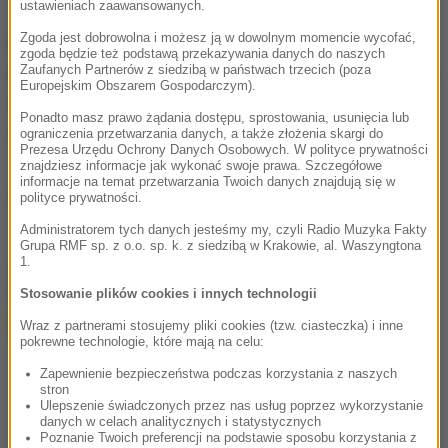
ustawieniach zaawansowanych.
Zgoda jest dobrowolna i możesz ją w dowolnym momencie wycofać,
Ekipa Empoli odniosła trzecie zwycięstwo w
zgoda będzie też podstawą przekazywania danych do naszych
Zaufanych Partnerów z siedzibą w państwach trzecich (poza
bieżących rozgrywkach i z 10 pkt zajmuje 13. pozycję
Europejskim Obszarem Gospodarczym).
w tabeli. Jej sobotnia potyczka jednak dopiero
Ponadto masz prawo żądania dostępu, sprostowania, usunięcia lub
zainaugurowała 9. kolejkę.
ograniczenia przetwarzania danych, a także złożenia skargi do
Prezesa Urzędu Ochrony Danych Osobowych. W polityce prywatności
znajdziesz informacje jak wykonać swoje prawa. Szczegółowe
informacje na temat przetwarzania Twoich danych znajdują się w
Źródło: RMF24/PAP
polityce prywatności.
Administratorem tych danych jesteśmy my, czyli Radio Muzyka Fakty
Grupa RMF sp. z o.o. sp. k. z siedzibą w Krakowie, al. Waszyngtona
1.
chcesz widzieć więcej artykułów od RMF24?
dodaj w
Google
Stosowanie plików cookies i innych technologii
Wraz z partnerami stosujemy pliki cookies (tzw. ciasteczka) i inne
pokrewne technologie, które mają na celu:
Zapewnienie bezpieczeństwa podczas korzystania z naszych
stron
Ulepszenie świadczonych przez nas usług poprzez wykorzystanie
danych w celach analitycznych i statystycznych
Poznanie Twoich preferencji na podstawie sposobu korzystania z