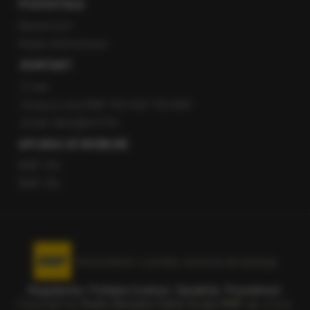
POZOSTAŁE
Newsroom
Radio internetowe
KONTAKT
O nas
Gorąca Linia RMF FM: 600 700 800
email: fakty@rmf.fm
APLIKACJE MOBILNE
RMF FM
RMF ON
Korzystanie z portalu oznacza akceptację
Regulaminu
.
Polityka Cookies
.
SpeakUp
.
Prywatność
.
Copyright by
Radio Muzyka Fakty Grupa RMF sp. z o.o.