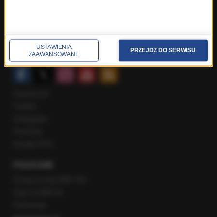
Poranna rozmowa w RMF FM
Popołudniowa rozmowa w RMF FM
Gość Krzysztofa Ziemca w RMF FM
Rozmowy w Radiu RMF24
USTAWIENIA
PRZEJDŹ DO SERWISU
ZAAWANSOWANE
SPOŁECZNOŚĆ
Facebook
Twitter
Instagram
YouTube
Kanały RSS
POLECANE
Gorąca Linia RMF FM
Staż w RMF24
Patronaty