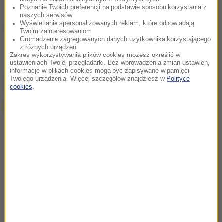
Poznanie Twoich preferencji na podstawie sposobu korzystania z
naszych serwisów
Wyświetlanie spersonalizowanych reklam, które odpowiadają
Źródło: PAP
Twoim zainteresowaniom
Gromadzenie zagregowanych danych użytkownika korzystającego
piłka nożna
Tagi:
z różnych urządzeń
Zakres wykorzystywania plików cookies możesz określić w
ustawieniach Twojej przeglądarki. Bez wprowadzenia zmian ustawień,
informacje w plikach cookies mogą być zapisywane w pamięci
chcesz widzieć więcej artykułów od RMF24?
dodaj w
Twojego urządzenia. Więcej szczegółów znajdziesz w
Polityce
cookies
.
Google