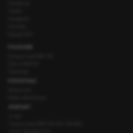
Facebook
Twitter
Instagram
YouTube
Kanały RSS
POLECANE
Gorąca Linia RMF FM
Staż w RMF24
Patronaty
POZOSTAŁE
Newsroom
Radio internetowe
KONTAKT
O nas
Gorąca Linia RMF FM: 600 700 800
email: fakty@rmf.fm