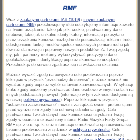
odszedł do wieczności. To wielka strata, ale zostaje
wiele pięknych wspomnień i duma z tego, jaki był i co
Wraz z
zaufanymi partnerami IAB (1019)
i
innymi zaufanymi
osiągnął. Prosimy o uszanowanie prywatności
partnerami (489)
przechowujemy i/lub odczytujemy informacje zawarte
na Twoim urządzeniu, takie jak pliki cookie, przetwarzamy dane
rodziny -
napisano w klubowym komunikacie.
osobowe, takie jak unikalne identyfikatory, informacje przesyłane
przez urządzenia końcowe niezbędne do personalizacji reklam i treści,
udostępnienie funkcji mediów społecznościowych pomiaru ruchu jak
również dla rozwoju i poprawny naszych produktów. Za Twoją zgodą
W latach 1963-1972 rozegrał 73 spotkania w
my, jak i partnerzy możemy wykorzystywać precyzyjne dane
angielskiej drużynie narodowej, a w 35 zachował
geolokalizacyjne i identyfikację poprzez skanowanie urządzeń.
Przechodząc do serwisu zgadzasz się na wskazane działania.
czyste konto. Odnotował blisko 200 występów w
Możesz wyrazić zgodę na powyższe cele przetwarzania poprzez
klubowej jedenastce Stoke. Karierę zakończył w
kliknięcie w przycisk "przechodzę do serwisu", możesz również nie
wyrażać zgody poprzez wybór ustawień zaawansowanych. W sytuacji
1972 roku, kiedy w wyniku wypadku
braku zgody będziemy przetwarzać dane osobowe w innych celach na
innych podstawach prawnych (informacje w tym zakresie dostępne są
samochodowego stracił praktycznie wzrok w
w naszej
polityce prywatności
). Poprzez kliknięcie w przycisk
"ustawienia zaawansowane" możesz zarządzać swoimi preferencjami
jednym oku.
przed wyrażeniem zgody lub odmową udzielenia zgody. Cele
przetwarzania Twoich danych bez konieczności uzyskania Twojej
zgody w oparciu o uzasadniony interes Radio Muzyka Fakty Grupa
RMF sp. z o.o. sp. k. oraz informacje o możliwości sprzeciwienia się
W tym czasie uchodził za jednego z najlepszych
takiemu przetwarzaniu znajdziesz w
polityce prywatności
. Cele
bramkarzy świata. Nadano mu pseudonim "Bank of
przetwarzania Twoich danych bez konieczności uzyskania Twojej
zgody w oparciu o uzasadniony interes
Zaufanych Partnerów IAB
oraz