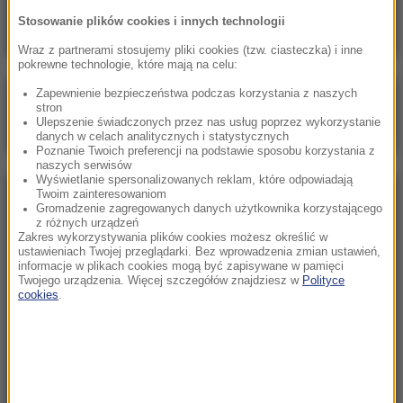
Na liście znalazł się Kraków
Stosowanie plików cookies i innych technologii
Wraz z partnerami stosujemy pliki cookies (tzw. ciasteczka) i inne
pokrewne technologie, które mają na celu:
Zapewnienie bezpieczeństwa podczas korzystania z naszych
Poranna rozmowa w RMF FM
stron
Ulepszenie świadczonych przez nas usług poprzez wykorzystanie
Gościem Katarzyna Pełczyńska-Nałęcz
danych w celach analitycznych i statystycznych
Poznanie Twoich preferencji na podstawie sposobu korzystania z
naszych serwisów
Wyświetlanie spersonalizowanych reklam, które odpowiadają
Twoim zainteresowaniom
NAJPOPULARNIEJSZE
Gromadzenie zagregowanych danych użytkownika korzystającego
z różnych urządzeń
Zakres wykorzystywania plików cookies możesz określić w
Sobota, 8 sierpnia 2026 (11:47)
ustawieniach Twojej przeglądarki. Bez wprowadzenia zmian ustawień,
informacje w plikach cookies mogą być zapisywane w pamięci
Czekaliśmy na to aż 27 lat. 12 sierpnia 2026 roku
Twojego urządzenia. Więcej szczegółów znajdziesz w
Polityce
przejdzie do historii
cookies
.
Sroda, 5 sierpnia 2026 (09:33)
Pracowali w polu, gdy nadeszła burza. Nie żyje 14
osób