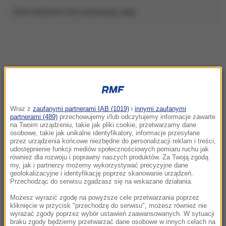
Brak artykułów dla wybranego tagu.
NAJNOWSZE
Wraz z
zaufanymi partnerami IAB (1019)
i
innymi zaufanymi
10:26
partnerami (489)
przechowujemy i/lub odczytujemy informacje zawarte
Sensacja u wybrzeży Sycylii. Odkryli coś, co
na Twoim urządzeniu, takie jak pliki cookie, przetwarzamy dane
osobowe, takie jak unikalne identyfikatory, informacje przesyłane
leżało nietknięte przez wieki
przez urządzenia końcowe niezbędne do personalizacji reklam i treści,
udostępnienie funkcji mediów społecznościowych pomiaru ruchu jak
również dla rozwoju i poprawny naszych produktów. Za Twoją zgodą
10:18
my, jak i partnerzy możemy wykorzystywać precyzyjne dane
Flaga „Wolna Ukraina” zniknęła z budynku.
geolokalizacyjne i identyfikację poprzez skanowanie urządzeń.
Kontrowersyjne słowa Zełenskiego
Przechodząc do serwisu zgadzasz się na wskazane działania.
Możesz wyrazić zgodę na powyższe cele przetwarzania poprzez
10:04
kliknięcie w przycisk "przechodzę do serwisu", możesz również nie
wyrażać zgody poprzez wybór ustawień zaawansowanych. W sytuacji
Kolejny polityk PiS dołącza do ekipy
braku zgody będziemy przetwarzać dane osobowe w innych celach na