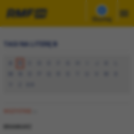
Słuchaj
TAGI NA LITERĘ B
A
B
C
D
E
F
G
H
I
J
K
L
M
N
O
P
Q
R
S
T
U
V
W
X
Y
Z
0-9
WSZYSTKIE
(0)
BRAMKARZ