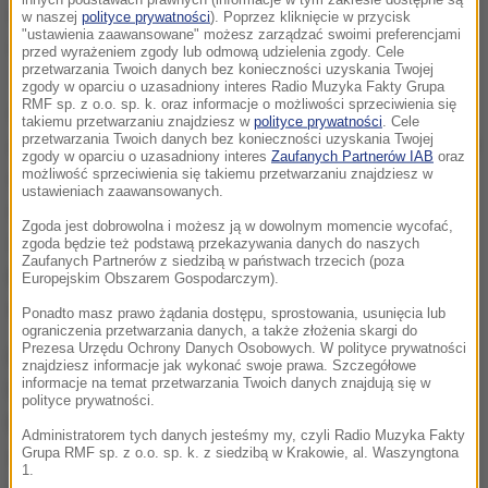
momenty. Rok temu przeżyliśmy bańkę podczas
w naszej
polityce prywatności
). Poprzez kliknięcie w przycisk
"ustawienia zaawansowane" możesz zarządzać swoimi preferencjami
mistrzostw świata. Czuliśmy się tam bezpiecznie.
przed wyrażeniem zgody lub odmową udzielenia zgody. Cele
przetwarzania Twoich danych bez konieczności uzyskania Twojej
Teraz jest nerwowo. Także w naszym zespole
zgody w oparciu o uzasadniony interes Radio Muzyka Fakty Grupa
RMF sp. z o.o. sp. k. oraz informacje o możliwości sprzeciwienia się
stwierdzono przypadki koronawirusa. Mam nadzieję,
takiemu przetwarzaniu znajdziesz w
polityce prywatności
. Cele
przetwarzania Twoich danych bez konieczności uzyskania Twojej
że Karolina Bosiek i Damian Żurek do nas dołączą. Ja
zgody w oparciu o uzasadniony interes
Zaufanych Partnerów IAB
oraz
sama wczoraj przeżyłam chwile grozy. Miałam
możliwość sprzeciwienia się takiemu przetwarzaniu znajdziesz w
ustawieniach zaawansowanych.
niejednoznaczny wynik testu. Musiałam czekać na
Zgoda jest dobrowolna i możesz ją w dowolnym momencie wycofać,
dodatkowy wynik, ogromne nerwy, ból głowy.
To był
zgoda będzie też podstawą przekazywania danych do naszych
Zaufanych Partnerów z siedzibą w państwach trzecich (poza
koszmarny dzień. Dopiero dziś się trochę
Europejskim Obszarem Gospodarczym).
wyluzowałam
- mówiła Czerwonka.
Ponadto masz prawo żądania dostępu, sprostowania, usunięcia lub
ograniczenia przetwarzania danych, a także złożenia skargi do
Prezesa Urzędu Ochrony Danych Osobowych. W polityce prywatności
Podczas ceremonii otwarcia igrzysk olimpijskich
znajdziesz informacje jak wykonać swoje prawa. Szczegółowe
informacje na temat przetwarzania Twoich danych znajdują się w
Natalia Czerwonka wspólnie ze Zbigniewem Bródką
polityce prywatności.
będzie chorążym reprezentacji Polski. Jak
Administratorem tych danych jesteśmy my, czyli Radio Muzyka Fakty
zareagowała na propozycję i czy odczuwa dumę
Grupa RMF sp. z o.o. sp. k. z siedzibą w Krakowie, al. Waszyngtona
1.