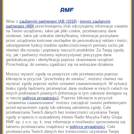
Mirosław Ziętarski i Fabian Barański zdobyli złoty medal wioślarskich
mistrzostw Europy w Lucernie
Wraz z
zaufanymi partnerami IAB (1019)
i
innymi zaufanymi
partnerami (489)
przechowujemy i/lub odczytujemy informacje zawarte
na Twoim urządzeniu, takie jak pliki cookie, przetwarzamy dane
Trzecie miejsce zajęli Rumuni Ioan Prundeanu i
osobowe, takie jak unikalne identyfikatory, informacje przesyłane
przez urządzenia końcowe niezbędne do personalizacji reklam i treści,
Marian-Florian Enache - 6.13,96.
udostępnienie funkcji mediów społecznościowych pomiaru ruchu jak
również dla rozwoju i poprawny naszych produktów. Za Twoją zgodą
my, jak i partnerzy możemy wykorzystywać precyzyjne dane
Biało-czerwoni po 500 metrach zajmowali trzecie
geolokalizacyjne i identyfikację poprzez skanowanie urządzeń.
Przechodząc do serwisu zgadzasz się na wskazane działania.
miejsce. Na prowadzenie wyszli tuż przed połową
Możesz wyrazić zgodę na powyższe cele przetwarzania poprzez
dwukilometrowego dystansu i już go nie oddali.
kliknięcie w przycisk "przechodzę do serwisu", możesz również nie
wyrażać zgody poprzez wybór ustawień zaawansowanych. W sytuacji
braku zgody będziemy przetwarzać dane osobowe w innych celach na
Ziętarski po medale wielkich imprez sięgał już w
innych podstawach prawnych (informacje w tym zakresie dostępne są
w naszej
polityce prywatności
). Poprzez kliknięcie w przycisk
2017 roku. Wówczas w parze z Mateuszem
"ustawienia zaawansowane" możesz zarządzać swoimi preferencjami
przed wyrażeniem zgody lub odmową udzielenia zgody. Cele
Biskupem był drugi w mistrzostwach świata w
przetwarzania Twoich danych bez konieczności uzyskania Twojej
zgody w oparciu o uzasadniony interes Radio Muzyka Fakty Grupa
amerykańskiej Sarasocie i w mistrzostwach Europy
RMF sp. z o.o. sp. k. oraz informacje o możliwości sprzeciwienia się
takiemu przetwarzaniu znajdziesz w
polityce prywatności
. Cele
w czeskich Racicach. Barański to natomiast
przetwarzania Twoich danych bez konieczności uzyskania Twojej