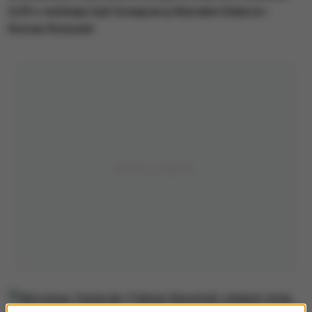
0,09 s wolniejsi byli Szwajcarzy Barnabe Delarze i
Roman Roeoesli.