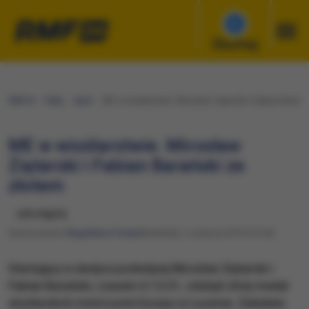
Słuchaj
RMF24
Fakty
Sport
ME w wioślarstwie. Mirosław Ziętarski i Fabian Barańs
ME w wioślarstwie. Mirosław
Ziętarski i Fabian Barański ze
złotem
udostępnij
Opracowanie:
Magdalena Partyła
Niedziela, 2 czerwca 2019 (12:26)
Startujący w dwójce podwójnej Mirosław Ziętarski i
Fabian Barański, czasem 6.13,51, zdobyli złoty medal
wioślarskich mistrzostw Europy w Lucernie. Zaledwie