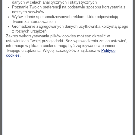
danych w celach analitycznych i statystycznych
Poznanie Twoich preferencji na podstawie sposobu korzystania z
naszych serwisów
Wyświetlanie spersonalizowanych reklam, które odpowiadają
Twoim zainteresowaniom
Źródło: PAP
Gromadzenie zagregowanych danych użytkownika korzystającego
z różnych urządzeń
Zakres wykorzystywania plików cookies możesz określić w
ustawieniach Twojej przeglądarki. Bez wprowadzenia zmian ustawień,
chcesz widzieć więcej artykułów od RMF24?
dodaj w
informacje w plikach cookies mogą być zapisywane w pamięci
Twojego urządzenia. Więcej szczegółów znajdziesz w
Polityce
Google
cookies
.