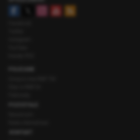
Facebook
Twitter
Instagram
YouTube
Kanały RSS
POLECANE
Gorąca Linia RMF FM
Staż w RMF24
Patronaty
POZOSTAŁE
Newsroom
Radio internetowe
KONTAKT