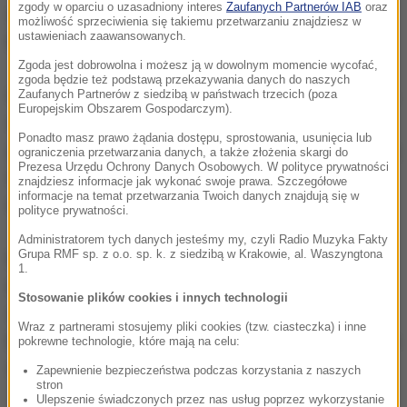
zgody w oparciu o uzasadniony interes
Zaufanych Partnerów IAB
oraz
ubiegłoroczny młodzieżowy wicemistrz Europy z
możliwość sprzeciwienia się takiemu przetwarzaniu znajdziesz w
ustawieniach zaawansowanych.
Brześcia (razem z Mateuszem Świętkiem).
Zgoda jest dobrowolna i możesz ją w dowolnym momencie wycofać,
zgoda będzie też podstawą przekazywania danych do naszych
Godzinę wcześniej startujący w jedynce wagi lekkiej
Zaufanych Partnerów z siedzibą w państwach trzecich (poza
Europejskim Obszarem Gospodarczym).
w Lucernie
Artur Mikołajczewski, czasem 6.58,98,
Ponadto masz prawo żądania dostępu, sprostowania, usunięcia lub
zdobył srebrny medal
. Szybszy od Polaka okazał się
ograniczenia przetwarzania danych, a także złożenia skargi do
Prezesa Urzędu Ochrony Danych Osobowych. W polityce prywatności
tylko Węgier Peter Galambos - 6.57,00. Trzecie
znajdziesz informacje jak wykonać swoje prawa. Szczegółowe
informacje na temat przetwarzania Twoich danych znajdują się w
miejsce zajął Włoch Martino Goretti - 7.02,27.
polityce prywatności.
Administratorem tych danych jesteśmy my, czyli Radio Muzyka Fakty
Grupa RMF sp. z o.o. sp. k. z siedzibą w Krakowie, al. Waszyngtona
Najważniejszą imprezą w tym sezonie będą
1.
mistrzostwa świata w Linzu (25 sierpnia - 1
Stosowanie plików cookies i innych technologii
września), które będą też najważniejszym etapem
Wraz z partnerami stosujemy pliki cookies (tzw. ciasteczka) i inne
kwalifikacji do przyszłorocznych igrzysk olimpijskich
pokrewne technologie, które mają na celu:
w Tokio.
Zapewnienie bezpieczeństwa podczas korzystania z naszych
stron
Ulepszenie świadczonych przez nas usług poprzez wykorzystanie