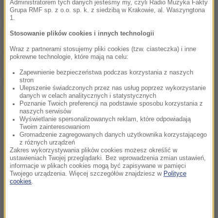
Administratorem tych danych jesteśmy my, czyli Radio Muzyka Fakty
17 listopada: Włochy - Portugalia
Grupa RMF sp. z o.o. sp. k. z siedzibą w Krakowie, al. Waszyngtona
1.
20 listopada: Portugalia - Polska
Stosowanie plików cookies i innych technologii
Wraz z partnerami stosujemy pliki cookies (tzw. ciasteczka) i inne
Wszystkie mecze rozegrane zostaną o 20:45.
pokrewne technologie, które mają na celu:
Zapewnienie bezpieczeństwa podczas korzystania z naszych
stron
Dalsza część artykułu pod materiałem video:
Ulepszenie świadczonych przez nas usług poprzez wykorzystanie
danych w celach analitycznych i statystycznych
Poznanie Twoich preferencji na podstawie sposobu korzystania z
naszych serwisów
Wyświetlanie spersonalizowanych reklam, które odpowiadają
Twoim zainteresowaniom
Gromadzenie zagregowanych danych użytkownika korzystającego
z różnych urządzeń
Zakres wykorzystywania plików cookies możesz określić w
ustawieniach Twojej przeglądarki. Bez wprowadzenia zmian ustawień,
informacje w plikach cookies mogą być zapisywane w pamięci
Twojego urządzenia. Więcej szczegółów znajdziesz w
Polityce
cookies
.