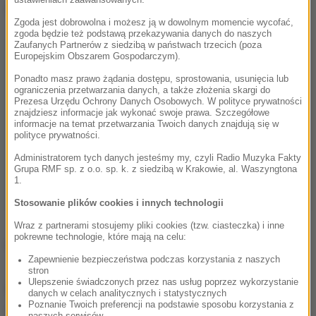
Dalsza część artykułu pod materiałem video:
Zgoda jest dobrowolna i możesz ją w dowolnym momencie wycofać,
zgoda będzie też podstawą przekazywania danych do naszych
Zaufanych Partnerów z siedzibą w państwach trzecich (poza
Europejskim Obszarem Gospodarczym).
Ponadto masz prawo żądania dostępu, sprostowania, usunięcia lub
ograniczenia przetwarzania danych, a także złożenia skargi do
Prezesa Urzędu Ochrony Danych Osobowych. W polityce prywatności
znajdziesz informacje jak wykonać swoje prawa. Szczegółowe
informacje na temat przetwarzania Twoich danych znajdują się w
polityce prywatności.
Administratorem tych danych jesteśmy my, czyli Radio Muzyka Fakty
Grupa RMF sp. z o.o. sp. k. z siedzibą w Krakowie, al. Waszyngtona
1.
Stosowanie plików cookies i innych technologii
Wraz z partnerami stosujemy pliki cookies (tzw. ciasteczka) i inne
pokrewne technologie, które mają na celu:
(e)
Zapewnienie bezpieczeństwa podczas korzystania z naszych
stron
Ulepszenie świadczonych przez nas usług poprzez wykorzystanie
Źródło: PAP
danych w celach analitycznych i statystycznych
Poznanie Twoich preferencji na podstawie sposobu korzystania z
kibice
Tagi:
naszych serwisów