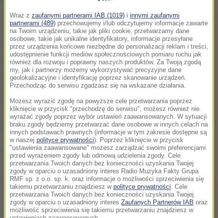
Wraz z
zaufanymi partnerami IAB (1019)
i
innymi zaufanymi
/
PAP
partnerami (489)
przechowujemy i/lub odczytujemy informacje zawarte
na Twoim urządzeniu, takie jak pliki cookie, przetwarzamy dane
osobowe, takie jak unikalne identyfikatory, informacje przesyłane
Cała infrastruktura dotycząca imprezy rozgrywanej
przez urządzenia końcowe niezbędne do personalizacji reklam i treści,
udostępnienie funkcji mediów społecznościowych pomiaru ruchu jak
po raz pierwszy w Rosji powinna być gotowa do 1
również dla rozwoju i poprawny naszych produktów. Za Twoją zgodą
my, jak i partnerzy możemy wykorzystywać precyzyjne dane
kwietnia. Stadiony zostaną przekazane
geolokalizacyjne i identyfikację poprzez skanowanie urządzeń.
Przechodząc do serwisu zgadzasz się na wskazane działania.
organizatorom oraz Międzynarodowej Federacji Piłki
Nożnej do 31 maja
- poinformował Mutko.
Możesz wyrazić zgodę na powyższe cele przetwarzania poprzez
kliknięcie w przycisk "przechodzę do serwisu", możesz również nie
wyrażać zgody poprzez wybór ustawień zaawansowanych. W sytuacji
braku zgody będziemy przetwarzać dane osobowe w innych celach na
Piłkarski mundial potrwa od 14 czerwca do 15 lipca.
innych podstawach prawnych (informacje w tym zakresie dostępne są
w naszej
polityce prywatności
). Poprzez kliknięcie w przycisk
"ustawienia zaawansowane" możesz zarządzać swoimi preferencjami
Areną rywalizacji będą dwa stadiony w Moskwie i
przed wyrażeniem zgody lub odmową udzielenia zgody. Cele
przetwarzania Twoich danych bez konieczności uzyskania Twojej
stadiony w St. Petersburgu, Soczi, Wołgogradzie,
zgody w oparciu o uzasadniony interes Radio Muzyka Fakty Grupa
Niżnym Nowogrodzie, Rostowie nad Donem, Kazaniu,
RMF sp. z o.o. sp. k. oraz informacje o możliwości sprzeciwienia się
takiemu przetwarzaniu znajdziesz w
polityce prywatności
. Cele
Samarze, Sarańsku, Jekaterynburgu i Kaliningradzie.
przetwarzania Twoich danych bez konieczności uzyskania Twojej
zgody w oparciu o uzasadniony interes
Zaufanych Partnerów IAB
oraz
możliwość sprzeciwienia się takiemu przetwarzaniu znajdziesz w
ustawieniach zaawansowanych.