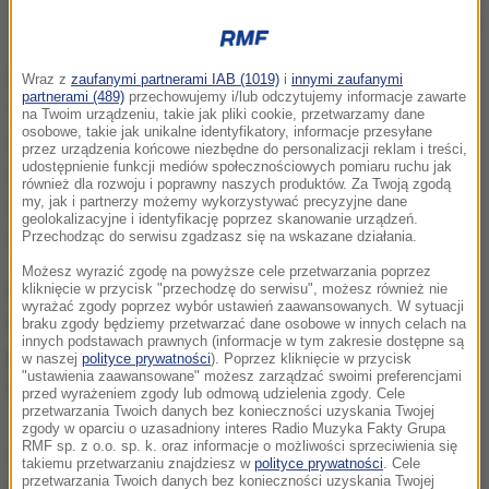
Krzysztof "Diablo" Włodarczyk
Do Sądu Rejonowego dla Warszawy-Woli w
Wraz z
zaufanymi partnerami IAB (1019)
i
innymi zaufanymi
partnerami (489)
przechowujemy i/lub odczytujemy informacje zawarte
Warszawie wpłynął wniosek o odroczenie wobec
na Twoim urządzeniu, takie jak pliki cookie, przetwarzamy dane
osobowe, takie jak unikalne identyfikatory, informacje przesyłane
Krzysztofa W. wykonania kary. Wniosek teraz
przez urządzenia końcowe niezbędne do personalizacji reklam i treści,
udostępnienie funkcji mediów społecznościowych pomiaru ruchu jak
oczekuje na nadanie biegu po zwrocie akt z Sądu
również dla rozwoju i poprawny naszych produktów. Za Twoją zgodą
my, jak i partnerzy możemy wykorzystywać precyzyjne dane
Okręgowego w Warszawie
- poinformowała w środę
geolokalizacyjne i identyfikację poprzez skanowanie urządzeń.
sekcja prasowa Sądu Okręgowego w Warszawie.
Przechodząc do serwisu zgadzasz się na wskazane działania.
Możesz wyrazić zgodę na powyższe cele przetwarzania poprzez
Chodzi o wyrok sądu z 21 czerwca, kiedy za
kliknięcie w przycisk "przechodzę do serwisu", możesz również nie
wyrażać zgody poprzez wybór ustawień zaawansowanych. W sytuacji
złamanie sądowego zakazu prowadzenia
braku zgody będziemy przetwarzać dane osobowe w innych celach na
innych podstawach prawnych (informacje w tym zakresie dostępne są
pojazdów mechanicznych "Diablo" dostał wyrok 5
w naszej
polityce prywatności
). Poprzez kliknięcie w przycisk
"ustawienia zaawansowane" możesz zarządzać swoimi preferencjami
miesięcy więzienia.
przed wyrażeniem zgody lub odmową udzielenia zgody. Cele
przetwarzania Twoich danych bez konieczności uzyskania Twojej
zgody w oparciu o uzasadniony interes Radio Muzyka Fakty Grupa
RMF sp. z o.o. sp. k. oraz informacje o możliwości sprzeciwienia się
Skazany Krzysztof W. nie stawił się dobrowolnie do
takiemu przetwarzaniu znajdziesz w
polityce prywatności
. Cele
przetwarzania Twoich danych bez konieczności uzyskania Twojej
odbycia kary do zakładu karnego
- poinformowała