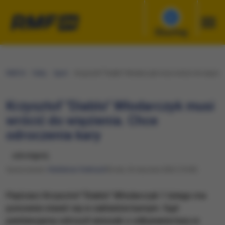
Słuchaj
RMF24
Fakty
Sport
Krzysztof "Diablo" Włodarczyk musi wrócić do więzien
Krzysztof "Diablo" Włodarczyk musi
wrócić do więzienia. Chce
odroczenia kary
udostępnij
Opracowanie:
Waldemar Stelmach
Środa, 26 stycznia 2022 (19:00)
Pięściarz Krzysztof "Diablo" Włodarczyk 1 lutego ma
ponownie stawić się w zakładzie karnym. Sąd
penitencjarny odrzucił wniosek o odbywanie kary w