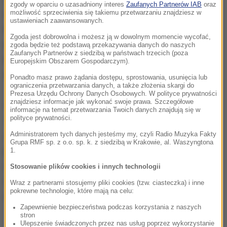
zgody w oparciu o uzasadniony interes
Zaufanych Partnerów IAB
oraz
sekcja prasowa. Dodała, że
obrońca boksera złożył
możliwość sprzeciwienia się takiemu przetwarzaniu znajdziesz w
ustawieniach zaawansowanych.
wniosek o udzielenie zgody na odbywanie kary w
Zgoda jest dobrowolna i możesz ją w dowolnym momencie wycofać,
systemie dozoru elektronicznego, który jednak
zgoda będzie też podstawą przekazywania danych do naszych
Zaufanych Partnerów z siedzibą w państwach trzecich (poza
wydział penitencjarny warszawskiego sądu we
Europejskim Obszarem Gospodarczym).
wtorek odrzucił.
Ponadto masz prawo żądania dostępu, sprostowania, usunięcia lub
ograniczenia przetwarzania danych, a także złożenia skargi do
Prezesa Urzędu Ochrony Danych Osobowych. W polityce prywatności
znajdziesz informacje jak wykonać swoje prawa. Szczegółowe
Postanowienie dla "Diablo" beznadziejne.
informacje na temat przetwarzania Twoich danych znajdują się w
polityce prywatności.
Wydawałoby się, że spełnia wszystkie przesłanki,
żeby obrączkę dostać
- skomentował na Twitterze
Administratorem tych danych jesteśmy my, czyli Radio Muzyka Fakty
Grupa RMF sp. z o.o. sp. k. z siedzibą w Krakowie, al. Waszyngtona
promotor boksera Andrzej Wasilewski. Napisał też,
1.
że zgodnie z wyrokiem "Diablo" powinien 1 lutego
Stosowanie plików cookies i innych technologii
stawić się w zakładzie karnym. Wniosek o
Wraz z partnerami stosujemy pliki cookies (tzw. ciasteczka) i inne
pokrewne technologie, które mają na celu:
odroczenie nie zwalnia go z tego obowiązku.
Zapewnienie bezpieczeństwa podczas korzystania z naszych
stron
Ulepszenie świadczonych przez nas usług poprzez wykorzystanie