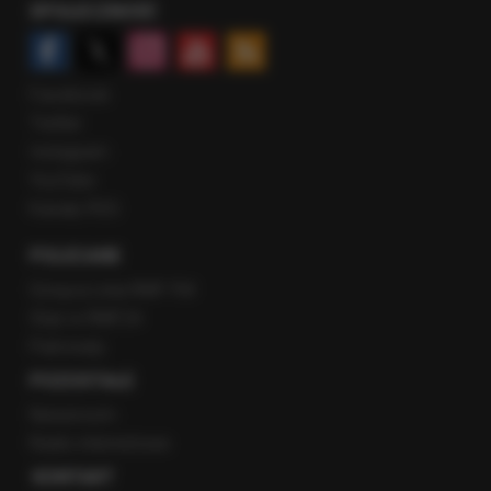
SPOŁECZNOŚĆ
Facebook
Twitter
Instagram
YouTube
Kanały RSS
POLECANE
Gorąca Linia RMF FM
Staż w RMF24
Patronaty
POZOSTAŁE
Newsroom
Radio internetowe
KONTAKT