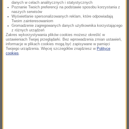
danych w celach analitycznych i statystycznych
Źródło: PAP
Poznanie Twoich preferencji na podstawie sposobu korzystania z
naszych serwisów
boks
Tagi:
Wyświetlanie spersonalizowanych reklam, które odpowiadają
Twoim zainteresowaniom
Gromadzenie zagregowanych danych użytkownika korzystającego
z różnych urządzeń
chcesz widzieć więcej artykułów od RMF24?
dodaj w
Zakres wykorzystywania plików cookies możesz określić w
Google
ustawieniach Twojej przeglądarki. Bez wprowadzenia zmian ustawień,
informacje w plikach cookies mogą być zapisywane w pamięci
Twojego urządzenia. Więcej szczegółów znajdziesz w
Polityce
cookies
.