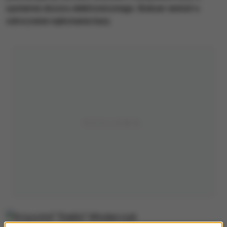
systemie dozoru elektronicznego. Bokser wniósł o
odroczenie wykonania kary.