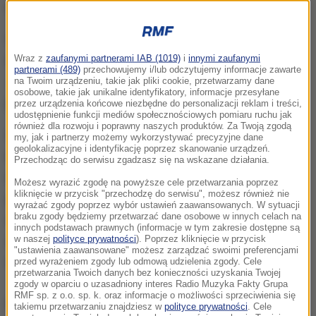
to drużyna z "polskiej" grupy E.
Od początku tego stulecia, czyli od kwalifikacji do
Wraz z
zaufanymi partnerami IAB (1019)
i
innymi zaufanymi
mistrzostw świata 2002 w Korei Południowej i
partnerami (489)
przechowujemy i/lub odczytujemy informacje zawarte
Japonii, biało-czerwoni nie mieli takiego komfortu w
na Twoim urządzeniu, takie jak pliki cookie, przetwarzamy dane
osobowe, takie jak unikalne identyfikatory, informacje przesyłane
połowie rywalizacji.
przez urządzenia końcowe niezbędne do personalizacji reklam i treści,
udostępnienie funkcji mediów społecznościowych pomiaru ruchu jak
również dla rozwoju i poprawny naszych produktów. Za Twoją zgodą
Identyczny dorobek na półmetku (13 pkt), ale
my, jak i partnerzy możemy wykorzystywać precyzyjne dane
geolokalizacyjne i identyfikację poprzez skanowanie urządzeń.
mniejszą przewagę nad rywalami, mieli pod koniec
Przechodząc do serwisu zgadzasz się na wskazane działania.
marca 2001 roku - w kwalifikacjach MŚ. Wówczas
Możesz wyrazić zgodę na powyższe cele przetwarzania poprzez
kliknięcie w przycisk "przechodzę do serwisu", możesz również nie
podopieczni Jerzego Engela kolejno pokonali na
wyrażać zgody poprzez wybór ustawień zaawansowanych. W sytuacji
braku zgody będziemy przetwarzać dane osobowe w innych celach na
wyjeździe Ukrainę 3:1, u siebie Białoruś 3:1,
innych podstawach prawnych (informacje w tym zakresie dostępne są
w naszej
polityce prywatności
). Poprzez kliknięcie w przycisk
zremisowali u siebie z Walią 0:0, pokonali na
"ustawienia zaawansowane" możesz zarządzać swoimi preferencjami
wyjeździe Norwegię 3:2 i u siebie Armenię 4:0.
przed wyrażeniem zgody lub odmową udzielenia zgody. Cele
przetwarzania Twoich danych bez konieczności uzyskania Twojej
zgody w oparciu o uzasadniony interes Radio Muzyka Fakty Grupa
RMF sp. z o.o. sp. k. oraz informacje o możliwości sprzeciwienia się
Przez pewien czas kroku biało-czerwonym
takiemu przetwarzaniu znajdziesz w
polityce prywatności
. Cele