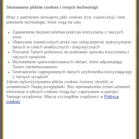
Skala nieprawidłowości na SOR-ach poraża.
Stosowanie plików cookies i innych technologii
Milionowe wypłaty, ponad stugodzinne dyżury
Wraz z partnerami stosujemy pliki cookies (tzw. ciasteczka) i inne
pokrewne technologie, które mają na celu:
Zapewnienie bezpieczeństwa podczas korzystania z naszych
stron
Poranna rozmowa w RMF FM
Ulepszenie świadczonych przez nas usług poprzez wykorzystanie
danych w celach analitycznych i statystycznych
Gościem Marcin Mastalerek
Poznanie Twoich preferencji na podstawie sposobu korzystania z
naszych serwisów
Wyświetlanie spersonalizowanych reklam, które odpowiadają
Twoim zainteresowaniom
Gromadzenie zagregowanych danych użytkownika korzystającego
NAJPOPULARNIEJSZE
z różnych urządzeń
Zakres wykorzystywania plików cookies możesz określić w
ustawieniach Twojej przeglądarki. Bez wprowadzenia zmian ustawień,
informacje w plikach cookies mogą być zapisywane w pamięci
Niedziela, 2 sierpnia 2026 (16:32)
Twojego urządzenia. Więcej szczegółów znajdziesz w
Polityce
Gdzie żyje się najlepiej? Oto raj dla emigrantów
cookies
.
Sobota, 1 sierpnia 2026 (15:39)
Sumy opanowały jezioro Garda. Włosi przygotowali
100 tys. euro dla tych, którzy je złowią