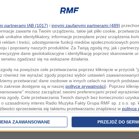
i partnerami IAB (1017)
i
innymi zaufanymi partnerami (489)
przechow
ormacje zawarte na Twoim urządzeniu, takie jak pliki cookie, przetwar
jak unikalne identyfikatory, informacje przesyłane przez urządzenia k
i reklam i treści, udostępnienie funkcji mediów społecznościowych pom
woju i poprawny naszych produktów. Za Twoją zgodą my, jak i partner
recyzyjne dane geolokalizacyjne i identyfikację poprzez skanowanie u
serwisu zgadzasz się na wskazane działania.
zgodę na powyższe cele przetwarzania poprzez kliknięcie w przycisk 
z również nie wyrażać zgody poprzez wybór ustawień zaawansowanych
dziemy przetwarzać dane osobowe w innych celach na innych podsta
ym zakresie dostępne są w naszej
polityce prywatności
). Poprzez kliknię
awansowane" możesz zarządzać swoimi preferencjami przed wyrażenie
ia zgody. Cele przetwarzania Twoich danych bez konieczności uzyska
 o uzasadniony interes Radio Muzyka Fakty Grupa RMF sp. z o.o. sp. k
żliwości sprzeciwienia się takiemu przetwarzaniu znajdziesz w
polityce
nia Twoich danych bez konieczności uzyskania Twojej zgody w oparci
ch Partnerów IAB
oraz możliwość sprzeciwienia się takiemu przetwarza
IENIA ZAAWANSOWANE
PRZEJDŹ DO SERW
aawansowanych.
rowolna i możesz ją w dowolnym momencie wycofać, zgoda będzie też