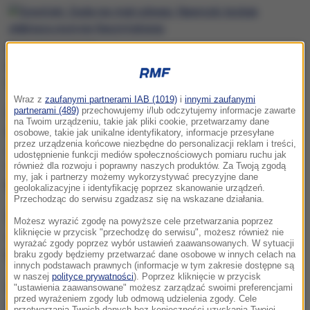
Piątek, 29 maja (07:00)
Sowiński: Duda nie miał odwagi, Nawrocki testuje
słabnącą pozycję Kaczyńskiego
Wraz z
zaufanymi partnerami IAB (1019)
i
innymi zaufanymi
partnerami (489)
przechowujemy i/lub odczytujemy informacje zawarte
na Twoim urządzeniu, takie jak pliki cookie, przetwarzamy dane
osobowe, takie jak unikalne identyfikatory, informacje przesyłane
przez urządzenia końcowe niezbędne do personalizacji reklam i treści,
Czwartek, 28 maja (07:00)
udostępnienie funkcji mediów społecznościowych pomiaru ruchu jak
również dla rozwoju i poprawny naszych produktów. Za Twoją zgodą
"Trzeba mieć pomysł na to, jak zszyć Kraków". Raś
my, jak i partnerzy możemy wykorzystywać precyzyjne dane
kandydatem na prezydenta?
geolokalizacyjne i identyfikację poprzez skanowanie urządzeń.
Przechodząc do serwisu zgadzasz się na wskazane działania.
Możesz wyrazić zgodę na powyższe cele przetwarzania poprzez
kliknięcie w przycisk "przechodzę do serwisu", możesz również nie
Środa, 27 maja (07:00)
wyrażać zgody poprzez wybór ustawień zaawansowanych. W sytuacji
Płk Derlatka: Rosja uważa nas za głównego wroga
braku zgody będziemy przetwarzać dane osobowe w innych celach na
innych podstawach prawnych (informacje w tym zakresie dostępne są
w naszej
polityce prywatności
). Poprzez kliknięcie w przycisk
"ustawienia zaawansowane" możesz zarządzać swoimi preferencjami
przed wyrażeniem zgody lub odmową udzielenia zgody. Cele
przetwarzania Twoich danych bez konieczności uzyskania Twojej