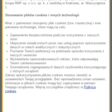
Grupa RMF sp. z o.o. sp. k. z siedzibą w Krakowie, al. Waszyngtona
widoczni z daleka. Kiedy miś ich widzi, usuwa się z
1.
przestrzeni, którą zajmuje, chowając się w różnych
Stosowanie plików cookies i innych technologii
miejscach.
Funkcjonariusze w danym momencie
Wraz z partnerami stosujemy pliki cookies (tzw. ciasteczka) i inne
pokrewne technologie, które mają na celu:
tego misia nie widzą
- przyznał Marek Trzaskoś z
Zapewnienie bezpieczeństwa podczas korzystania z naszych
zakopiańskiej straży miejskiej w rozmowie z
stron
reporterem RMF FM Maciejem Pałahickim.
Ulepszenie świadczonych przez nas usług poprzez wykorzystanie
danych w celach analitycznych i statystycznych
Poznanie Twoich preferencji na podstawie sposobu korzystania z
Jego zdaniem nastał najwyższy czas, aby problem
naszych serwisów
Wyświetlanie spersonalizowanych reklam, które odpowiadają
niesympatycznego pseudomisia rozwiązać.
Twoim zainteresowaniom
Gromadzenie zagregowanych danych użytkownika korzystającego
Trzaskoś, który jest p.o. komendanta zakopiańskiej
z różnych urządzeń
Zakres wykorzystywania plików cookies możesz określić w
staży, zapewnił, że będzie rozmawiał na ten temat z
ustawieniach Twojej przeglądarki. Bez wprowadzenia zmian ustawień,
informacje w plikach cookies mogą być zapisywane w pamięci
szefem zakopiańskiej policji.
Twojego urządzenia. Więcej szczegółów znajdziesz w
Polityce
cookies
.
Pseudomiś przed sądem?
Trzaskoś chciałby, aby pseudomiś trafił przed sąd w