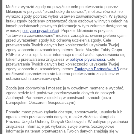
Możesz wyrazić zgodę na powyższe cele przetwarzania poprzez
Nadodrze.
kliknięcie w przycisk "przechodzę do serwisu", możesz również nie
wyrażać zgody poprzez wybór ustawień zaawansowanych. W sytuacji
braku zgody będziemy przetwarzać dane osobowe w innych celach na
W miejskich ćwiczeniach uczestniczą straż miejska,
innych podstawach prawnych (informacje w tym zakresie dostępne są
policja, straż pożarna i inne jednostki miejskie, które
w naszej
polityce prywatności
). Poprzez kliknięcie w przycisk
"ustawienia zaawansowane" możesz zarządzać swoimi preferencjami
zajmują się zadaniami dotyczącymi ochrony
przed wyrażeniem zgody lub odmową udzielenia zgody. Cele
przetwarzania Twoich danych bez konieczności uzyskania Twojej
ludności cywilnej.
zgody w oparciu o uzasadniony interes Radio Muzyka Fakty Grupa
RMF sp. z o.o. sp. k. oraz informacje o możliwości sprzeciwienia się
takiemu przetwarzaniu znajdziesz w
polityce prywatności
. Cele
przetwarzania Twoich danych bez konieczności uzyskania Twojej
Dalsza część artykułu pod materiałem video:
zgody w oparciu o uzasadniony interes
Zaufanych Partnerów IAB
oraz
możliwość sprzeciwienia się takiemu przetwarzaniu znajdziesz w
ustawieniach zaawansowanych.
Zgoda jest dobrowolna i możesz ją w dowolnym momencie wycofać,
zgoda będzie też podstawą przekazywania danych do naszych
Zaufanych Partnerów z siedzibą w państwach trzecich (poza
Europejskim Obszarem Gospodarczym).
Ponadto masz prawo żądania dostępu, sprostowania, usunięcia lub
ograniczenia przetwarzania danych, a także złożenia skargi do
Prezesa Urzędu Ochrony Danych Osobowych. W polityce prywatności
znajdziesz informacje jak wykonać swoje prawa. Szczegółowe
informacje na temat przetwarzania Twoich danych znajdują się w