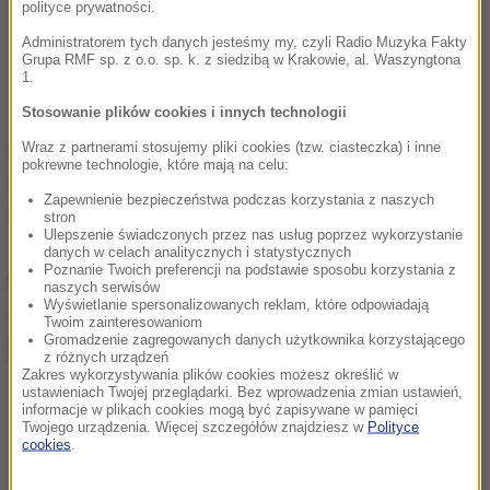
polityce prywatności.
Administratorem tych danych jesteśmy my, czyli Radio Muzyka Fakty
Grupa RMF sp. z o.o. sp. k. z siedzibą w Krakowie, al. Waszyngtona
1.
Stosowanie plików cookies i innych technologii
Te ćwiczenia w skali mikro można odnieść
bezpośrednio w skali całego miasta
-
mówił Bajak.
Wraz z partnerami stosujemy pliki cookies (tzw. ciasteczka) i inne
pokrewne technologie, które mają na celu:
Zadania skupiają się na ewakuacji dużej liczby
Zapewnienie bezpieczeństwa podczas korzystania z naszych
ludności na potencjalne zagrożenie. Szef Centrum
stron
Ulepszenie świadczonych przez nas usług poprzez wykorzystanie
Zarządzania Kryzysowego we Wrocławiu przekazał,
danych w celach analitycznych i statystycznych
Poznanie Twoich preferencji na podstawie sposobu korzystania z
że celem jest szukanie słabych punktów we
naszych serwisów
Wyświetlanie spersonalizowanych reklam, które odpowiadają
wspólnym działaniu służb, tak aby współpracę
Twoim zainteresowaniom
Gromadzenie zagregowanych danych użytkownika korzystającego
polepszyć.
z różnych urządzeń
Zakres wykorzystywania plików cookies możesz określić w
ustawieniach Twojej przeglądarki. Bez wprowadzenia zmian ustawień,
informacje w plikach cookies mogą być zapisywane w pamięci
Twojego urządzenia. Więcej szczegółów znajdziesz w
Polityce
cookies
.